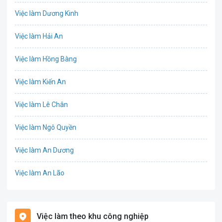
Việc làm Dương Kinh
Chứng khoán
Việc làm Hải An
IT
Việc làm Hồng Bàng
Công nghệ sinh học
Việc làm Kiến An
Công nghệ thực phẩm
Việc làm Lê Chân
Cơ khí
Việc làm Ngô Quyền
Tổ Chức Sự Kiện
Việc làm An Dương
Điện
Việc làm An Lão
Giáo dục / Đào tạo
Việc làm Bạch Long Vĩ
Hàng hải / Hàng không
Việc làm theo khu công nghiệp
Việc làm Cát Hải