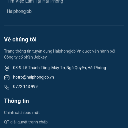
Tìm Việc Làm Tại Hải Phòng
Việc làm Hải Dương
May mặc
Haiphongjob
Việc làm Lê Thanh Nghị
Vệ sinh công nghiệp
Việc làm Việt Hòa
Lễ tân
Về chúng tôi
Việc làm Thành Đông
Spa & Massage
Trang thông tin tuyển dụng Haiphongjob.Vn được vận hành bởi
Công ty cổ phần Jobkey
Việc làm Nam Đồng
Thể dục - thể thao
03 Đ. Lê Thánh Tông, Máy Tơ, Ngô Quyền, Hải Phòng
Việc làm Tân Hưng
Lái xe
hotro@haiphongjob.vn
Việc làm Thạch Khôi
0772.143.999
Tiếng Nhật
Việc làm Tứ Minh
Thông tin
Du lịch
Việc làm Ái Quốc
Chính sách bảo mật
Công nhân
QT giải quyết tranh chấp
Việc làm Chu Văn An
Khu Công Nghiệp