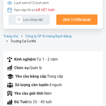
Lượt xem:
612 lượt xem
Hạn nộp hồ sơ:
ĐÃ HẾT HẠN
Lưu công việc
ỨNG TUYỂN NGAY
Trang chủ
Công ty CP Xi măng Bạch Đằng
Trưởng Ca Cơ Khí
Kinh nghiệm:
Từ 1 - 2 năm
Chức vụ:
Quản lý
Yêu cầu bằng cấp:
Trung cấp
Số lượng cần tuyển:
4 người
Yêu cầu giới tính:
Nam
Độ Tuổi:
từ 25 - 45 tuổi