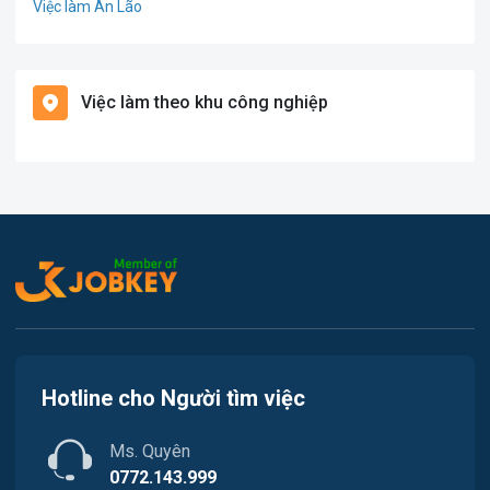
Việc làm An Lão
Giáo dục / Đào tạo
Việc làm Bạch Long Vĩ
Hàng hải / Hàng không
Việc làm theo khu công nghiệp
Việc làm Cát Hải
Văn Phòng
Việc làm Kiến Thụy
In ấn
Việc làm Thủy Nguyên
Kế toán
Việc làm Tiên Lãng
Lao Động Phổ Thông
Việc làm Vĩnh Bảo
Luật
Việc làm Thiên Hương
Kiến trúc
Hotline cho Người tìm việc
Việc làm Hòa Bình
Ngân hàng
Ms. Quyên
Việc làm Nam Triệu
Nhà hàng / Khách sạn
0772.143.999