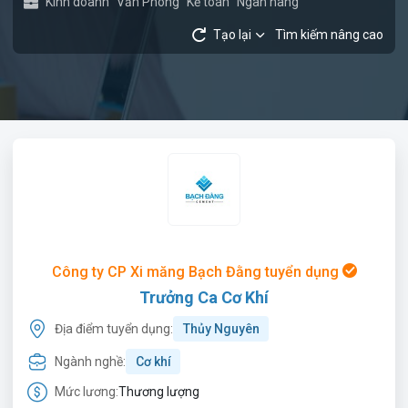
Kinh doanh
Văn Phòng
Kế toán
Ngân hàng
Tạo lại
Tìm kiếm nâng cao
Công ty CP Xi măng Bạch Đằng tuyển dụng
Trưởng Ca Cơ Khí
Địa điểm tuyển dụng:
Thủy Nguyên
Ngành nghề:
Cơ khí
Mức lương:
Thương lượng