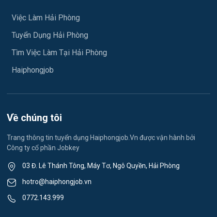
Việc làm An Hải
Việc Làm Hải Phòng
Y tế
Tuyển Dụng Hải Phòng
Việc làm An Phong
Ngành khác
Tìm Việc Làm Tại Hải Phòng
Việc làm Hải Dương
May mặc
Haiphongjob
Việc làm Lê Thanh Nghị
Vệ sinh công nghiệp
Việc làm Việt Hòa
Lễ tân
Về chúng tôi
Việc làm Thành Đông
Spa & Massage
Trang thông tin tuyển dụng Haiphongjob.Vn được vận hành bởi
Công ty cổ phần Jobkey
Việc làm Nam Đồng
Thể dục - thể thao
03 Đ. Lê Thánh Tông, Máy Tơ, Ngô Quyền, Hải Phòng
Việc làm Tân Hưng
Lái xe
hotro@haiphongjob.vn
Việc làm Thạch Khôi
0772.143.999
Tiếng Nhật
Việc làm Tứ Minh