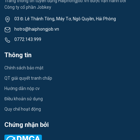
Trang thông tin tuyển dụng Haiphongjob.Vn được vận hành bởi
Công ty cổ phần Jobkey
Việc làm Nam Đồng
Thể dục - thể thao
03 Đ. Lê Thánh Tông, Máy Tơ, Ngô Quyền, Hải Phòng
Việc làm Tân Hưng
Lái xe
hotro@haiphongjob.vn
Việc làm Thạch Khôi
0772.143.999
Tiếng Nhật
Việc làm Tứ Minh
Thông tin
Du lịch
Việc làm Ái Quốc
Chính sách bảo mật
Công nhân
QT giải quyết tranh chấp
Việc làm Chu Văn An
Khu Công Nghiệp
Hướng dẫn nộp cv
Việc làm Chí Linh
Thời Vụ
Điều khoản sử dụng
Việc làm Trần Hưng Đạo
Quy chế hoạt động
Tiếng Hàn
Việc làm Nguyễn Trãi
Chứng nhận bởi
Tiếng Trung
Việc làm Trần Nhân Tông