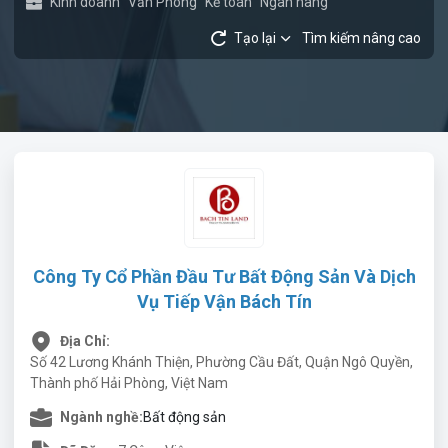
Kinh doanh
Văn Phòng
Kế toán
Ngân hàng
Tạo lại
Tìm kiếm nâng cao
Công Ty Cổ Phần Đầu Tư Bất Động Sản Và Dịch
Vụ Tiếp Vận Bách Tín
Địa Chỉ:
Số 42 Lương Khánh Thiện, Phường Cầu Đất, Quận Ngô Quyền,
Thành phố Hải Phòng, Việt Nam
Ngành nghề:
Bất động sản