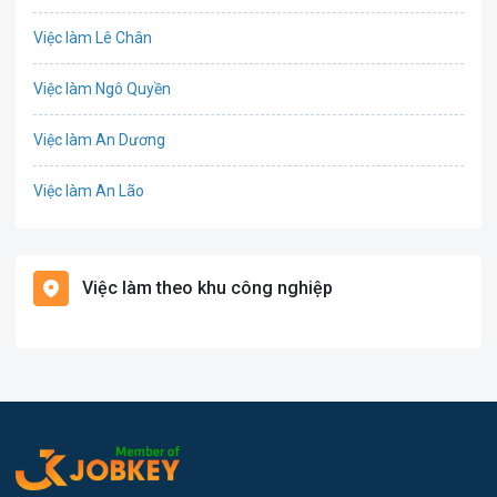
Công nghệ thực phẩm
Việc làm Lê Chân
Cơ khí
Việc làm Ngô Quyền
Tổ Chức Sự Kiện
Việc làm An Dương
Điện
Việc làm An Lão
Giáo dục / Đào tạo
Việc làm Bạch Long Vĩ
Hàng hải / Hàng không
Việc làm theo khu công nghiệp
Việc làm Cát Hải
Văn Phòng
Việc làm Kiến Thụy
In ấn
Việc làm Thủy Nguyên
Kế toán
Việc làm Tiên Lãng
Lao Động Phổ Thông