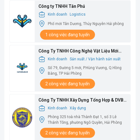
Công ty TNHH Tân Phú
Kinh doanh
Logistics
Phố mới Tân Dương, Thủy Nguyên Hải phòng
1 công việc đang tuyển
Công Ty TNHH Công Nghệ Vật Liệu Mới
Babysbreath
Kinh doanh
Sản xuất / Vận hành sản xuất
Số 79, Đường 5 mới, P.Hùng Vương, Q.Hồng
Bàng, TP Hải Phòng
2 công việc đang tuyển
Công Ty TNHH Xây Dựng Tổng Hợp & DVBV
Thăng Long
Kinh doanh
Xây dựng
Phòng 325 toà nhà Thành Đạt 1, số 3 Lê
Thánh Tông, phường Ngô Quyền, Hải Phòng
2 công việc đang tuyển