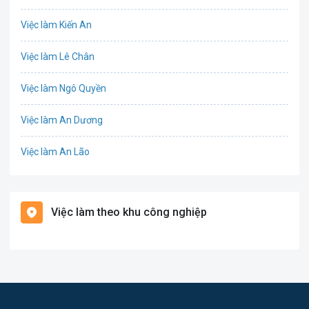
Công nghệ sinh học
Việc làm Kiến An
Công nghệ thực phẩm
Việc làm Lê Chân
Cơ khí
Việc làm Ngô Quyền
Tổ Chức Sự Kiện
Việc làm An Dương
Điện
Việc làm An Lão
Giáo dục / Đào tạo
Việc làm Bạch Long Vĩ
Hàng hải / Hàng không
Việc làm theo khu công nghiệp
Việc làm Cát Hải
Văn Phòng
Việc làm Kiến Thụy
In ấn
Việc làm Thủy Nguyên
Kế toán