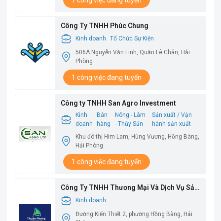
7 công việc đang tuyển
Công Ty TNHH Phúc Chung
Kinh doanh
Tổ Chức Sự Kiện
506A Nguyễn Văn Linh, Quận Lê Chân, Hải
Phòng
1 công việc đang tuyển
Công ty TNHH San Agro Investment
Kinh
Bán
Nông - Lâm
Sản xuất / Vận
doanh
hàng
- Thủy Sản
hành sản xuất
Khu đô thị Him Lam, Hùng Vương, Hồng Bàng,
Hải Phòng
1 công việc đang tuyển
Công Ty TNHH Thương Mại Và Dịch Vụ Sản
Xuất Thuận Phong
Kinh doanh
Đường Kiến Thiết 2, phường Hồng Bàng, Hải