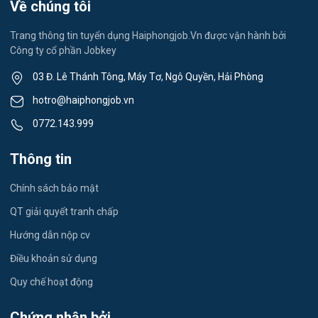
Về chúng tôi
Việc làm Thành Đông
Spa & Massage
Trang thông tin tuyển dụng Haiphongjob.Vn được vận hành bởi
Công ty cổ phần Jobkey
Việc làm Nam Đồng
Thể dục - thể thao
03 Đ. Lê Thánh Tông, Máy Tơ, Ngô Quyền, Hải Phòng
Việc làm Tân Hưng
Lái xe
hotro@haiphongjob.vn
Việc làm Thạch Khôi
0772.143.999
Tiếng Nhật
Việc làm Tứ Minh
Thông tin
Du lịch
Việc làm Ái Quốc
Chính sách bảo mật
Công nhân
QT giải quyết tranh chấp
Việc làm Chu Văn An
Khu Công Nghiệp
Hướng dẫn nộp cv
Việc làm Chí Linh
Thời Vụ
Điều khoản sử dụng
Việc làm Trần Hưng Đạo
Quy chế hoạt động
Tiếng Hàn
Việc làm Nguyễn Trãi
Chứng nhận bởi