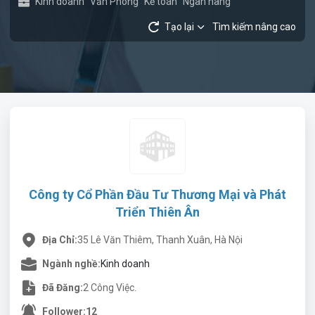
Kinh doanh
Văn Phòng
Kế toán
Ngân hàng
Tạo lại
Tìm kiếm nâng cao
Công ty Cổ Phần Đầu Tư Thương Mại và Phát
Triển Thiên Ân
Địa Chỉ:
35 Lê Văn Thiêm, Thanh Xuân, Hà Nội
Ngành nghề:
Kinh doanh
Đã Đăng:
2 Công Việc.
Follower:
12