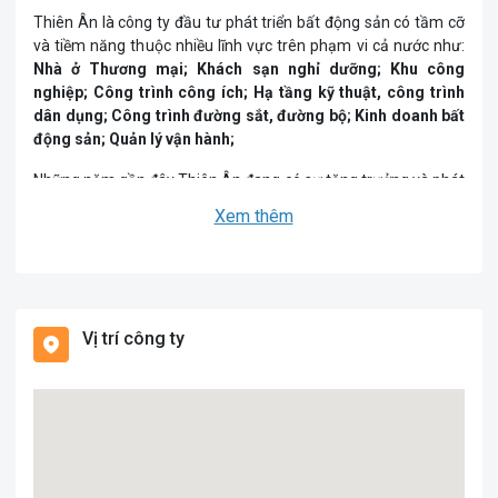
Thiên Ân là công ty đầu tư phát triển bất động sản có tầm cỡ
và tiềm năng thuộc nhiều lĩnh vực trên phạm vi cả nước như:
Nhà ở Thương mại; Khách sạn nghỉ dưỡng; Khu công
nghiệp; Công trình công ích; Hạ tầng kỹ thuật, công trình
dân dụng; Công trình đường sắt, đường bộ; Kinh doanh bất
động sản; Quản lý vận hành;
Những năm gần đây Thiên Ân đang có sự tăng trưởng và phát
triển mạnh mẽ, thu hút nguồn nhân lực với nhiều cán bộ quản
Xem thêm
lý, kỹ sư, chuyên viên năng động, có nhiều kinh nghiệm trong
hoạt động đầu tư và phát triển dự án. Nhiều người đã từng
đảm nhiệm các vị trí quan trọng, chủ chốt trong lĩnh vực xây
dựng và bất động sản như ”Chủ nhiệm công trình”, “Lãnh đạo
các tập đoàn lớn”, “Cán bộ, giảng viên viện nghiên cứu, các
Vị trí công ty
trường đại học danh tiếng”, “Giám đốc ban quản lý các dự án”,
“Chỉ huy trưởng công trình”....