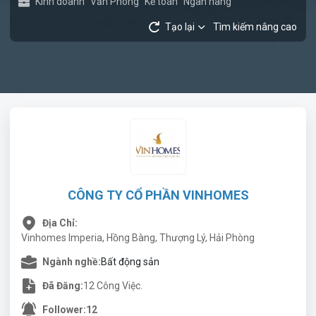
Kinh doanh
Văn Phòng
Kế toán
Ngân hàng
Tạo lại
Tìm kiếm nâng cao
CÔNG TY CỔ PHẦN VINHOMES
Địa Chỉ:
Vinhomes Imperia, Hồng Bàng, Thượng Lý, Hải Phòng
Ngành nghề:
Bất động sản
Đã Đăng:
12 Công Việc.
Follower:
12