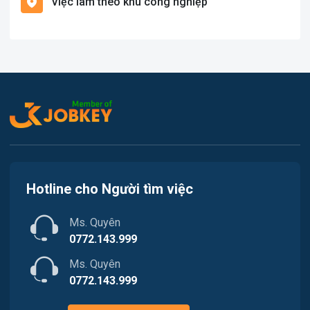
Việc làm theo khu công nghiệp
Việc làm Cát Hải
Văn Phòng
Việc làm Kiến Thụy
In ấn
Việc làm Thủy Nguyên
Kế toán
Việc làm Tiên Lãng
Lao Động Phổ Thông
Việc làm Vĩnh Bảo
Luật
Việc làm Thiên Hương
Kiến trúc
Hotline cho Người tìm việc
Việc làm Hòa Bình
Ngân hàng
Ms. Quyên
Việc làm Nam Triệu
Nhà hàng / Khách sạn
0772.143.999
Việc làm Bạch Đằng
Ms. Quyên
Nhân sự
0772.143.999
Việc làm Lưu Kiếm
Nội ngoại thất