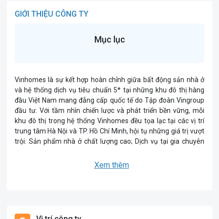
GIỚI THIỆU CÔNG TY
Mục lục
Vinhomes là sự kết hợp hoàn chỉnh giữa bất động sản nhà ở
và hệ thống dịch vụ tiêu chuẩn 5* tại những khu đô thị hàng
đầu Việt Nam mang đẳng cấp quốc tế do Tập đoàn Vingroup
đầu tư. Với tầm nhìn chiến lược và phát triển bền vững, mỗi
khu đô thị trong hệ thống Vinhomes đều tọa lạc tại các vị trí
trung tâm Hà Nội và TP. Hồ Chí Minh, hội tụ những giá trị vượt
trội: Sản phẩm nhà ở chất lượng cao; Dịch vụ tại gia chuyên
nghiệp; Môi trường sống xanh, sạch; Văn hóa cộng đồng nhân
văn; An ninh - An toàn được đảm bảo; Tiện ích đồng bộ, đầy
Xem thêm
đủ. Bên cạnh đó, Vinhomes luôn mang tới những cơ hội việc
làm thường xuyên dành cho những cá nhân năng nổ, đầy
nhiệt huyết. Mặt khác, các bạn trẻ khi “đầu quân” cho
Vinhomes sẽ có cơ hội tôi luyện, phát triển và khám phá bản
thân trong môi trường làm việc công bằng, chuyên nghiệp.
Vị trí công ty