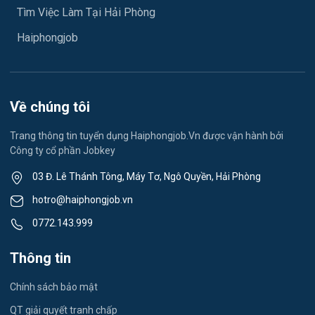
Tìm Việc Làm Tại Hải Phòng
Việc làm Hải Dương
May mặc
Haiphongjob
Việc làm Lê Thanh Nghị
Vệ sinh công nghiệp
Việc làm Việt Hòa
Lễ tân
Về chúng tôi
Việc làm Thành Đông
Spa & Massage
Trang thông tin tuyển dụng Haiphongjob.Vn được vận hành bởi
Công ty cổ phần Jobkey
Việc làm Nam Đồng
Thể dục - thể thao
03 Đ. Lê Thánh Tông, Máy Tơ, Ngô Quyền, Hải Phòng
Việc làm Tân Hưng
Lái xe
hotro@haiphongjob.vn
Việc làm Thạch Khôi
0772.143.999
Tiếng Nhật
Việc làm Tứ Minh
Thông tin
Du lịch
Việc làm Ái Quốc
Chính sách bảo mật
Công nhân
QT giải quyết tranh chấp
Việc làm Chu Văn An