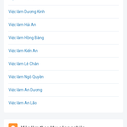
Bưu chính viễn thông
Việc làm Dương Kinh
Chứng khoán
Việc làm Hải An
IT
Việc làm Hồng Bàng
Công nghệ sinh học
Việc làm Kiến An
Công nghệ thực phẩm
Việc làm Lê Chân
Cơ khí
Việc làm Ngô Quyền
Tổ Chức Sự Kiện
Việc làm An Dương
Điện
Việc làm An Lão
Giáo dục / Đào tạo
Việc làm Bạch Long Vĩ
Hàng hải / Hàng không