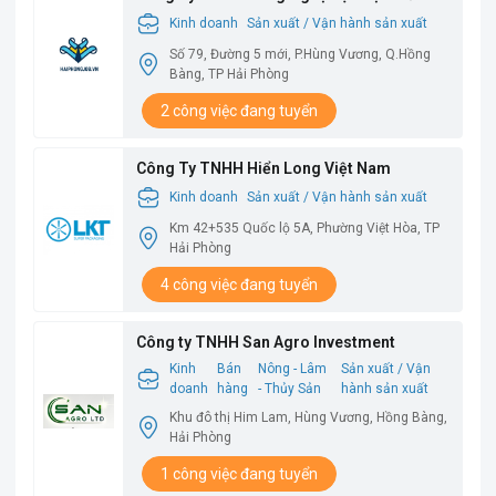
Babysbreath
Kinh doanh
Sản xuất / Vận hành sản xuất
Số 79, Đường 5 mới, P.Hùng Vương, Q.Hồng
Bàng, TP Hải Phòng
2 công việc đang tuyển
Công Ty TNHH Hiển Long Việt Nam
Kinh doanh
Sản xuất / Vận hành sản xuất
Km 42+535 Quốc lộ 5A, Phường Việt Hòa, TP
Hải Phòng
4 công việc đang tuyển
Công ty TNHH San Agro Investment
Kinh
Bán
Nông - Lâm
Sản xuất / Vận
doanh
hàng
- Thủy Sản
hành sản xuất
Khu đô thị Him Lam, Hùng Vương, Hồng Bàng,
Hải Phòng
1 công việc đang tuyển