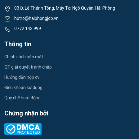
Thể dục - thể thao
03 Đ. Lê Thánh Tông, Máy Tơ, Ngô Quyền, Hải Phòng
Việc làm Tân Hưng
Lái xe
hotro@haiphongjob.vn
Việc làm Thạch Khôi
0772.143.999
Tiếng Nhật
Việc làm Tứ Minh
Thông tin
Du lịch
Việc làm Ái Quốc
Chính sách bảo mật
Công nhân
QT giải quyết tranh chấp
Việc làm Chu Văn An
Khu Công Nghiệp
Hướng dẫn nộp cv
Việc làm Chí Linh
Thời Vụ
Điều khoản sử dụng
Việc làm Trần Hưng Đạo
Quy chế hoạt động
Tiếng Hàn
Việc làm Nguyễn Trãi
Chứng nhận bởi
Tiếng Trung
Việc làm Trần Nhân Tông
Xuất Nhập Khẩu