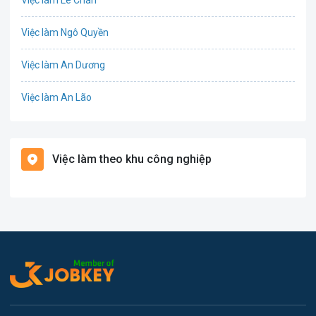
Việc làm Lê Chân
Cơ khí
Việc làm Ngô Quyền
Tổ Chức Sự Kiện
Việc làm An Dương
Điện
Việc làm An Lão
Giáo dục / Đào tạo
Việc làm Bạch Long Vĩ
Hàng hải / Hàng không
Việc làm theo khu công nghiệp
Việc làm Cát Hải
Văn Phòng
Việc làm Kiến Thụy
In ấn
Việc làm Thủy Nguyên
Kế toán
Việc làm Tiên Lãng
Lao Động Phổ Thông
Việc làm Vĩnh Bảo
Luật