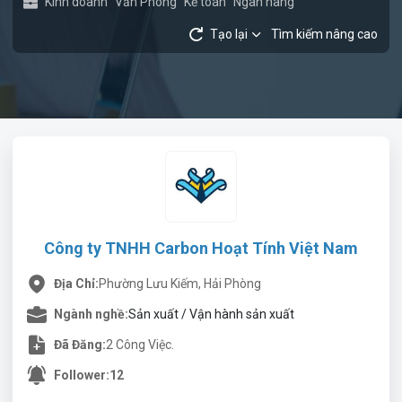
Kinh doanh
Văn Phòng
Kế toán
Ngân hàng
Tạo lại
Tìm kiếm nâng cao
Công ty TNHH Carbon Hoạt Tính Việt Nam
Địa Chỉ:
Phường Lưu Kiếm, Hải Phòng
Ngành nghề:
Sản xuất / Vận hành sản xuất
Đã Đăng:
2 Công Việc.
Follower:
12