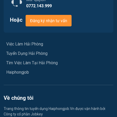
0772.143.999
Việc làm Phù Liễn
Chăm Sóc Khách Hàng
Việc làm Nam Đồ Sơn
Hoặc
Đăng ký nhận tư vấn
Vận chuyển / Giao nhận / Kho vận
Việc làm Hưng Đạo
Xây dựng
Việc làm An Hải
Việc Làm Hải Phòng
Y tế
Tuyển Dụng Hải Phòng
Việc làm An Phong
Ngành khác
Tìm Việc Làm Tại Hải Phòng
Việc làm Hải Dương
May mặc
Haiphongjob
Việc làm Lê Thanh Nghị
Vệ sinh công nghiệp
Việc làm Việt Hòa
Lễ tân
Về chúng tôi
Việc làm Thành Đông
Spa & Massage
Trang thông tin tuyển dụng Haiphongjob.Vn được vận hành bởi
Công ty cổ phần Jobkey
Việc làm Nam Đồng