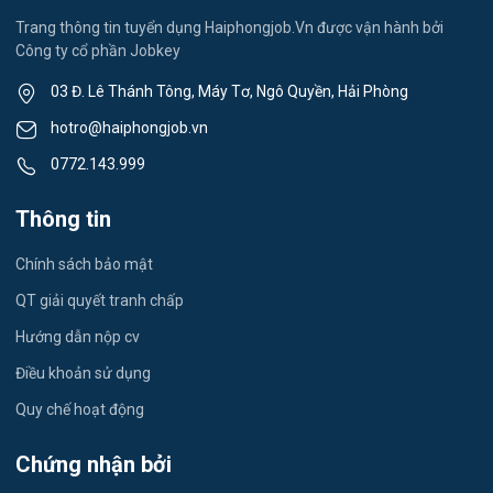
Việc làm Thành Đông
Spa & Massage
Trang thông tin tuyển dụng Haiphongjob.Vn được vận hành bởi
Công ty cổ phần Jobkey
Việc làm Nam Đồng
Thể dục - thể thao
03 Đ. Lê Thánh Tông, Máy Tơ, Ngô Quyền, Hải Phòng
Việc làm Tân Hưng
Lái xe
hotro@haiphongjob.vn
Việc làm Thạch Khôi
0772.143.999
Tiếng Nhật
Việc làm Tứ Minh
Thông tin
Du lịch
Việc làm Ái Quốc
Chính sách bảo mật
Công nhân
QT giải quyết tranh chấp
Việc làm Chu Văn An
Khu Công Nghiệp
Hướng dẫn nộp cv
Việc làm Chí Linh
Thời Vụ
Điều khoản sử dụng
Việc làm Trần Hưng Đạo
Quy chế hoạt động
Tiếng Hàn
Việc làm Nguyễn Trãi
Chứng nhận bởi
Tiếng Trung