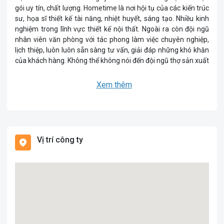
gói uy tín, chất lượng. Hometime là nơi hội tụ của các kiến trúc
sư, họa sĩ thiết kế tài năng, nhiệt huyết, sáng tạo. Nhiều kinh
nghiệm trong lĩnh vực thiết kế nội thất. Ngoài ra còn đội ngũ
nhân viên văn phòng với tác phong làm việc chuyên nghiệp,
lịch thiệp, luôn luôn sẵn sàng tư vấn, giải đáp những khó khăn
của khách hàng. Không thể không nói đến đội ngũ thợ sản xuất
tay nghề kỹ thuật cao, giàu kinh nghiệm trong lĩnh vực sản
xuất và xây dựng.
Xem thêm
Nội thất Hometime luôn luôn không ngừng, trau dồi kiến thức,
cập nhật xu thế của thị trường…đem đến cho khách hàng
những dịch vụ chu đáo, những sản phẩm tốt nhất làm hài lòng
những vị khách kĩ tính nhất.
Vị trí công ty
Công ty TNHH Đầu tư và Xây dựng Hometime
Tên tiếng anh: Hometime Contruction and Investment
Company Limited
Mã số thuế: 0201575128