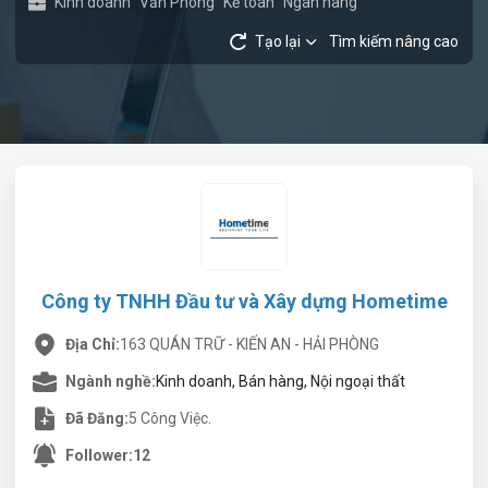
Kinh doanh
Văn Phòng
Kế toán
Ngân hàng
Tạo lại
Tìm kiếm nâng cao
Công ty TNHH Đầu tư và Xây dựng Hometime
Địa Chỉ:
163 QUÁN TRỮ - KIẾN AN - HẢI PHÒNG
Ngành nghề:
Kinh doanh, Bán hàng, Nội ngoại thất
Đã Đăng:
5 Công Việc.
Follower:
12