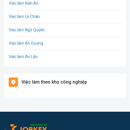
Việc làm Kiến An
Công nghệ thực phẩm
Việc làm Lê Chân
Cơ khí
Việc làm Ngô Quyền
Tổ Chức Sự Kiện
Việc làm An Dương
Điện
Việc làm An Lão
Giáo dục / Đào tạo
Việc làm Bạch Long Vĩ
Hàng hải / Hàng không
Việc làm theo khu công nghiệp
Việc làm Cát Hải
Văn Phòng
Việc làm Kiến Thụy
In ấn
Việc làm Thủy Nguyên
Kế toán
Việc làm Tiên Lãng
Lao Động Phổ Thông