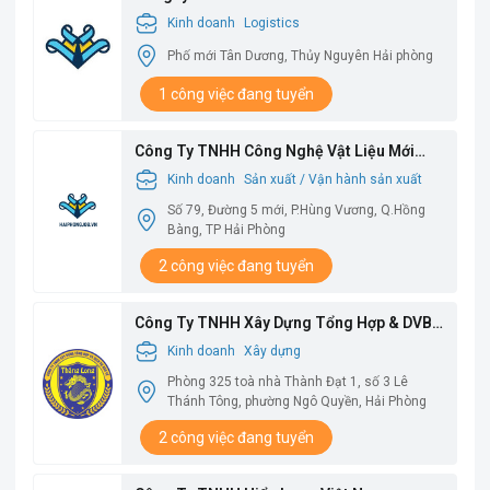
Kinh doanh
Logistics
Phố mới Tân Dương, Thủy Nguyên Hải phòng
1 công việc đang tuyển
Công Ty TNHH Công Nghệ Vật Liệu Mới
Babysbreath
Kinh doanh
Sản xuất / Vận hành sản xuất
Số 79, Đường 5 mới, P.Hùng Vương, Q.Hồng
Bàng, TP Hải Phòng
2 công việc đang tuyển
Công Ty TNHH Xây Dựng Tổng Hợp & DVBV
Thăng Long
Kinh doanh
Xây dựng
Phòng 325 toà nhà Thành Đạt 1, số 3 Lê
Thánh Tông, phường Ngô Quyền, Hải Phòng
2 công việc đang tuyển