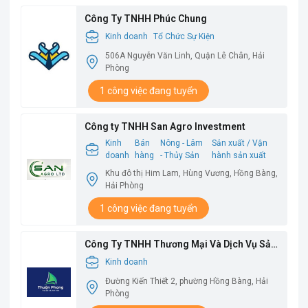
Công Ty TNHH Phúc Chung
Kinh doanh
Tổ Chức Sự Kiện
506A Nguyễn Văn Linh, Quận Lê Chân, Hải
Phòng
1 công việc đang tuyển
Công ty TNHH San Agro Investment
Kinh
Bán
Nông - Lâm
Sản xuất / Vận
doanh
hàng
- Thủy Sản
hành sản xuất
Khu đô thị Him Lam, Hùng Vương, Hồng Bàng,
Hải Phòng
1 công việc đang tuyển
Công Ty TNHH Thương Mại Và Dịch Vụ Sản
Xuất Thuận Phong
Kinh doanh
Đường Kiến Thiết 2, phường Hồng Bàng, Hải
Phòng