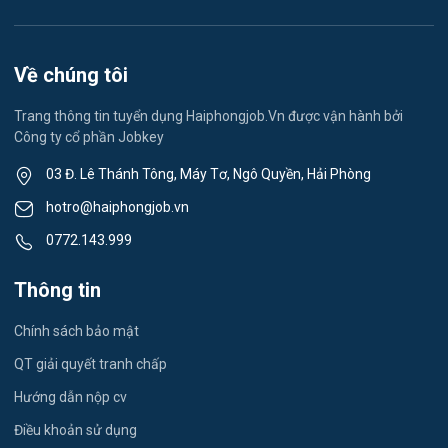
Việc làm Lê Thanh Nghị
Vệ sinh công nghiệp
Việc làm Việt Hòa
Lễ tân
Về chúng tôi
Việc làm Thành Đông
Spa & Massage
Trang thông tin tuyển dụng Haiphongjob.Vn được vận hành bởi
Công ty cổ phần Jobkey
Việc làm Nam Đồng
Thể dục - thể thao
03 Đ. Lê Thánh Tông, Máy Tơ, Ngô Quyền, Hải Phòng
Việc làm Tân Hưng
Lái xe
hotro@haiphongjob.vn
Việc làm Thạch Khôi
0772.143.999
Tiếng Nhật
Việc làm Tứ Minh
Thông tin
Du lịch
Việc làm Ái Quốc
Chính sách bảo mật
Công nhân
QT giải quyết tranh chấp
Việc làm Chu Văn An
Khu Công Nghiệp
Hướng dẫn nộp cv
Việc làm Chí Linh
Thời Vụ
Điều khoản sử dụng