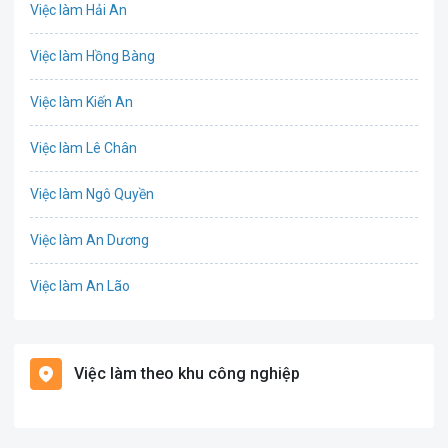
Việc làm Hải An
IT
Việc làm Hồng Bàng
Công nghệ sinh học
Việc làm Kiến An
Công nghệ thực phẩm
Việc làm Lê Chân
Cơ khí
Việc làm Ngô Quyền
Tổ Chức Sự Kiện
Việc làm An Dương
Điện
Việc làm An Lão
Giáo dục / Đào tạo
Việc làm Bạch Long Vĩ
Hàng hải / Hàng không
Việc làm theo khu công nghiệp
Việc làm Cát Hải
Văn Phòng
Việc làm Kiến Thụy
In ấn