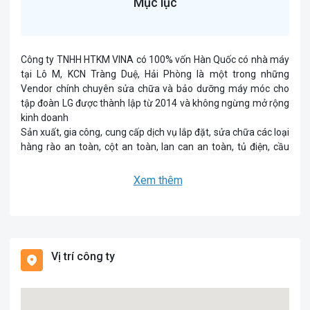
Mục lục
Công ty TNHH HTKM VINA có 100% vốn Hàn Quốc có nhà máy
tại Lô M, KCN Tràng Duệ, Hải Phòng là một trong những
Vendor chính chuyên sửa chữa và bảo dưỡng máy móc cho
tập đoàn LG được thành lập từ 2014 và không ngừng mở rộng
kinh doanh
Sản xuất, gia công, cung cấp dịch vụ lắp đặt, sửa chữa các loại
hàng rào an toàn, cột an toàn, lan can an toàn, tủ điện, cầu
thang, xe hàng…(Sử dụng các vật liệu kim loại và phi kim)
Sản xuất, gia công, cung cấp dịch vụ lắp đặt, sửa chữa c ác
Xem thêm
phụ kiện, linh kiện, cơ khí và các bộ phận phụ trợ sử dụng cho
máy móc, thiết bị tự động hóa, hệ thống tự động hóa, thiết bị
công nghiệp
Vị trí công ty