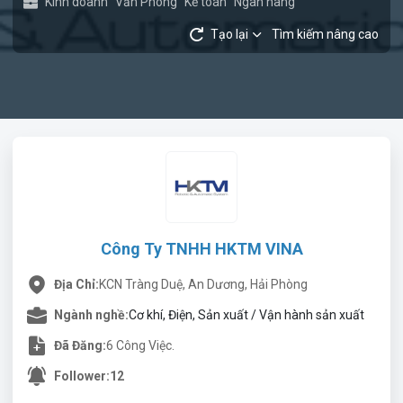
Kinh doanh
Văn Phòng
Kế toán
Ngân hàng
Tạo lại
Tìm kiếm nâng cao
Công Ty TNHH HKTM VINA
Địa Chỉ:
KCN Tràng Duệ, An Dương, Hải Phòng
Ngành nghề:
Cơ khí, Điện, Sản xuất / Vận hành sản xuất
Đã Đăng:
6 Công Việc.
Follower:
12