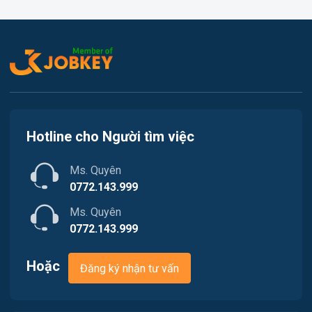
Việc làm Thủy Nguyên
Kế toán
Việc làm Tiên Lãng
Lao Động Phổ Thông
Việc làm Vĩnh Bảo
Luật
Việc làm Thiên Hương
Kiến trúc
Hotline cho Người tìm việc
Việc làm Hòa Bình
Ngân hàng
Ms. Quyên
Việc làm Nam Triệu
Nhà hàng / Khách sạn
0772.143.999
Việc làm Bạch Đằng
Ms. Quyên
Nhân sự
0772.143.999
Việc làm Lưu Kiếm
Nội ngoại thất
Hoặc
Đăng ký nhận tư vấn
Việc làm Lê Ích Mộc
Nông - Lâm - Thủy Sản
Việc làm Hồng An