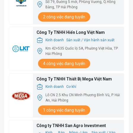
Số 79, Đường 5 mới, P.Hùng Vương, Q.Hồng
Bàng, TP Hải Phòng
2 công việc đang tuyển
Công Ty TNHH Hiển Long Việt Nam
Kinh doanh
Sản xuất / Vận hành sản xuất
Km 42+535 Quốc lộ 5A, Phường Việt Hòa, TP
Hải Phòng
4 công việc đang tuyển
Công Ty TNHH Thiết Bị Mega Việt Nam
Kinh doanh
Cơ khí
Lô CN 2.5 Khu CN Minh Phương Đình Vũ, P. Hải
An, Hải Phòng
1 công việc đang tuyển
Công ty TNHH San Agro Investment
Kinh
Bán
Nông - Lâm
Sản xuất / Vận