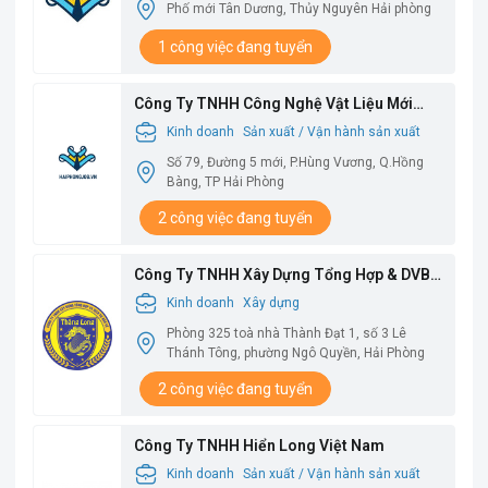
Phố mới Tân Dương, Thủy Nguyên Hải phòng
1 công việc đang tuyển
Công Ty TNHH Công Nghệ Vật Liệu Mới
Babysbreath
Kinh doanh
Sản xuất / Vận hành sản xuất
Số 79, Đường 5 mới, P.Hùng Vương, Q.Hồng
Bàng, TP Hải Phòng
2 công việc đang tuyển
Công Ty TNHH Xây Dựng Tổng Hợp & DVBV
Thăng Long
Kinh doanh
Xây dựng
Phòng 325 toà nhà Thành Đạt 1, số 3 Lê
Thánh Tông, phường Ngô Quyền, Hải Phòng
2 công việc đang tuyển
Công Ty TNHH Hiển Long Việt Nam
Kinh doanh
Sản xuất / Vận hành sản xuất