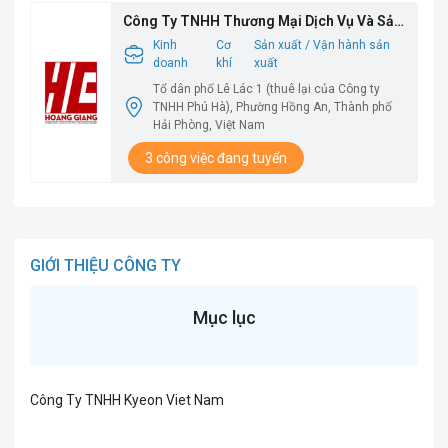
Công Ty TNHH Thương Mại Dịch Vụ Và Sản
Xuất Hoàng Giang
Kinh
Cơ
Sản xuất / Vận hành sản
doanh
khí
xuất
Tổ dân phố Lê Lác 1 (thuê lại của Công ty
TNHH Phú Hà), Phường Hồng An, Thành phố
Hải Phòng, Việt Nam
3 công việc đang tuyển
GIỚI THIỆU CÔNG TY
Mục lục
Công Ty TNHH Kyeon Viet Nam