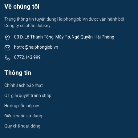
Lễ tân
Về chúng tôi
Việc làm Thành Đông
Spa & Massage
Trang thông tin tuyển dụng Haiphongjob.Vn được vận hành bởi
Công ty cổ phần Jobkey
Việc làm Nam Đồng
Thể dục - thể thao
03 Đ. Lê Thánh Tông, Máy Tơ, Ngô Quyền, Hải Phòng
Việc làm Tân Hưng
Lái xe
hotro@haiphongjob.vn
Việc làm Thạch Khôi
0772.143.999
Tiếng Nhật
Việc làm Tứ Minh
Thông tin
Du lịch
Việc làm Ái Quốc
Chính sách bảo mật
Công nhân
QT giải quyết tranh chấp
Việc làm Chu Văn An
Khu Công Nghiệp
Hướng dẫn nộp cv
Việc làm Chí Linh
Thời Vụ
Điều khoản sử dụng
Việc làm Trần Hưng Đạo
Quy chế hoạt động
Tiếng Hàn