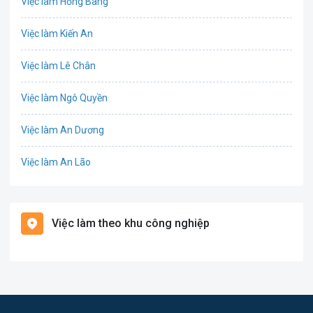
Việc làm Hồng Bàng
Công nghệ sinh học
Việc làm Kiến An
Công nghệ thực phẩm
Việc làm Lê Chân
Cơ khí
Việc làm Ngô Quyền
Tổ Chức Sự Kiện
Việc làm An Dương
Điện
Việc làm An Lão
Giáo dục / Đào tạo
Việc làm Bạch Long Vĩ
Hàng hải / Hàng không
Việc làm theo khu công nghiệp
Việc làm Cát Hải
Văn Phòng
Việc làm Kiến Thụy
In ấn
Việc làm Thủy Nguyên
Kế toán