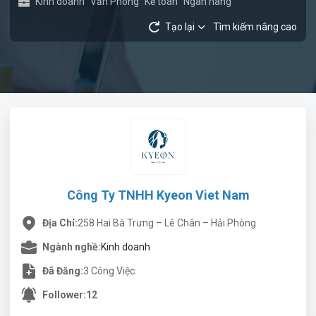
Kinh doanh
Văn Phòng
Kế toán
Ngân hàng
Tạo lại
Tìm kiếm nâng cao
Công Ty TNHH Kyeon Viet Nam
Địa Chỉ:
258 Hai Bà Trưng – Lê Chân – Hải Phòng
Ngành nghề:
Kinh doanh
Đã Đăng:
3 Công Việc.
Follower:
12