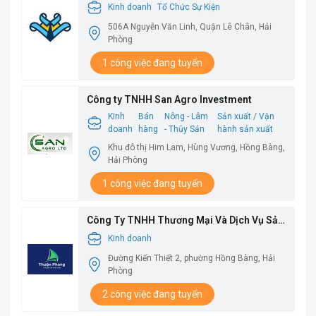
Kinh doanh
Tổ Chức Sự Kiện
506A Nguyễn Văn Linh, Quận Lê Chân, Hải
Phòng
1 công việc đang tuyển
Công ty TNHH San Agro Investment
Kinh
Bán
Nông - Lâm
Sản xuất / Vận
doanh
hàng
- Thủy Sản
hành sản xuất
Khu đô thị Him Lam, Hùng Vương, Hồng Bàng,
Hải Phòng
1 công việc đang tuyển
Công Ty TNHH Thương Mại Và Dịch Vụ Sản
Xuất Thuận Phong
Kinh doanh
Đường Kiến Thiết 2, phường Hồng Bàng, Hải
Phòng
2 công việc đang tuyển