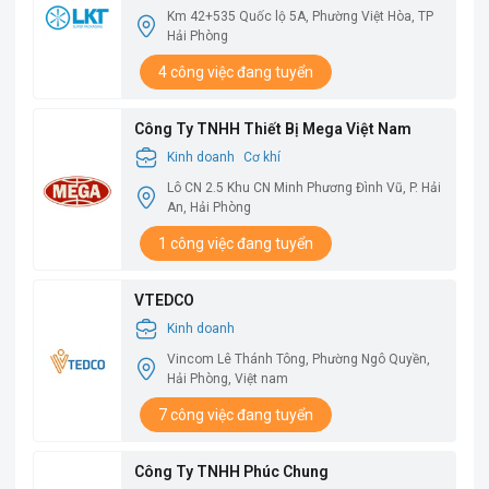
Km 42+535 Quốc lộ 5A, Phường Việt Hòa, TP
Hải Phòng
4 công việc đang tuyển
Công Ty TNHH Thiết Bị Mega Việt Nam
Kinh doanh
Cơ khí
Lô CN 2.5 Khu CN Minh Phương Đình Vũ, P. Hải
An, Hải Phòng
1 công việc đang tuyển
VTEDCO
Kinh doanh
Vincom Lê Thánh Tông, Phường Ngô Quyền,
Hải Phòng, Việt nam
7 công việc đang tuyển
Công Ty TNHH Phúc Chung