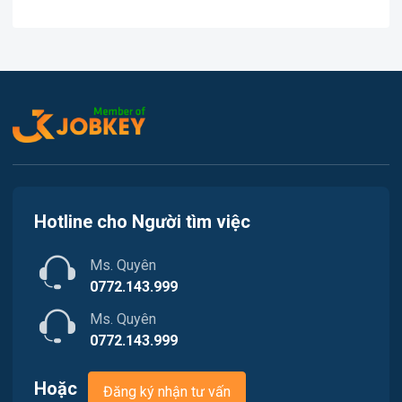
Việc làm Kiến Thụy
In ấn
Việc làm Thủy Nguyên
Kế toán
Việc làm Tiên Lãng
Lao Động Phổ Thông
Việc làm Vĩnh Bảo
Luật
Việc làm Thiên Hương
Kiến trúc
Hotline cho Người tìm việc
Việc làm Hòa Bình
Ngân hàng
Ms. Quyên
Việc làm Nam Triệu
Nhà hàng / Khách sạn
0772.143.999
Việc làm Bạch Đằng
Ms. Quyên
Nhân sự
0772.143.999
Việc làm Lưu Kiếm
Nội ngoại thất
Hoặc
Đăng ký nhận tư vấn
Việc làm Lê Ích Mộc