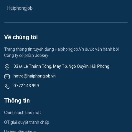
Việc làm Hải Dương
May mặc
Haiphongjob
Việc làm Lê Thanh Nghị
Vệ sinh công nghiệp
Việc làm Việt Hòa
Lễ tân
Về chúng tôi
Việc làm Thành Đông
Spa & Massage
Trang thông tin tuyển dụng Haiphongjob.Vn được vận hành bởi
Công ty cổ phần Jobkey
Việc làm Nam Đồng
Thể dục - thể thao
03 Đ. Lê Thánh Tông, Máy Tơ, Ngô Quyền, Hải Phòng
Việc làm Tân Hưng
Lái xe
hotro@haiphongjob.vn
Việc làm Thạch Khôi
0772.143.999
Tiếng Nhật
Việc làm Tứ Minh
Thông tin
Du lịch
Việc làm Ái Quốc
Chính sách bảo mật
Công nhân
QT giải quyết tranh chấp
Việc làm Chu Văn An
Khu Công Nghiệp