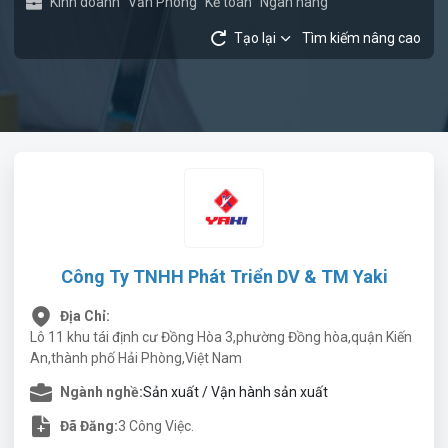
Kinh doanh
Văn Phòng
Kế toán
Ngân hàng
Tạo lại
Tìm kiếm nâng cao
Công Ty TNHH Phát Triển DV & TM Yaki
Địa Chỉ:
Lô 11 khu tái định cư Đồng Hòa 3,phường Đồng hòa,quận Kiến
An,thành phố Hải Phòng,Việt Nam
Ngành nghề:
Sản xuất / Vận hành sản xuất
Đã Đăng:
3 Công Việc.