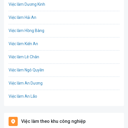
Việc làm Dương Kinh
Chứng khoán
Việc làm Hải An
IT
Việc làm Hồng Bàng
Công nghệ sinh học
Việc làm Kiến An
Công nghệ thực phẩm
Việc làm Lê Chân
Cơ khí
Việc làm Ngô Quyền
Tổ Chức Sự Kiện
Việc làm An Dương
Điện
Việc làm An Lão
Giáo dục / Đào tạo
Việc làm Bạch Long Vĩ
Hàng hải / Hàng không
Việc làm theo khu công nghiệp
Việc làm Cát Hải
Văn Phòng