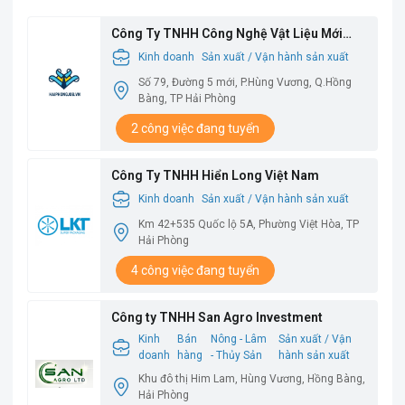
Công Ty TNHH Công Nghệ Vật Liệu Mới
Babysbreath
Kinh doanh
Sản xuất / Vận hành sản xuất
Số 79, Đường 5 mới, P.Hùng Vương, Q.Hồng
Bàng, TP Hải Phòng
2 công việc đang tuyển
Công Ty TNHH Hiển Long Việt Nam
Kinh doanh
Sản xuất / Vận hành sản xuất
Km 42+535 Quốc lộ 5A, Phường Việt Hòa, TP
Hải Phòng
4 công việc đang tuyển
Công ty TNHH San Agro Investment
Kinh
Bán
Nông - Lâm
Sản xuất / Vận
doanh
hàng
- Thủy Sản
hành sản xuất
Khu đô thị Him Lam, Hùng Vương, Hồng Bàng,
Hải Phòng