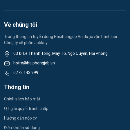
Việc làm Lê Thanh Nghị
Vệ sinh công nghiệp
Việc làm Việt Hòa
Lễ tân
Về chúng tôi
Việc làm Thành Đông
Spa & Massage
Trang thông tin tuyển dụng Haiphongjob.Vn được vận hành bởi
Công ty cổ phần Jobkey
Việc làm Nam Đồng
Thể dục - thể thao
03 Đ. Lê Thánh Tông, Máy Tơ, Ngô Quyền, Hải Phòng
Việc làm Tân Hưng
Lái xe
hotro@haiphongjob.vn
Việc làm Thạch Khôi
0772.143.999
Tiếng Nhật
Việc làm Tứ Minh
Thông tin
Du lịch
Việc làm Ái Quốc
Chính sách bảo mật
Công nhân
QT giải quyết tranh chấp
Việc làm Chu Văn An
Khu Công Nghiệp
Hướng dẫn nộp cv
Việc làm Chí Linh
Thời Vụ
Điều khoản sử dụng