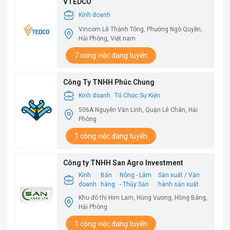
VTEDCO
Kinh doanh
Vincom Lê Thánh Tông, Phường Ngô Quyền,
Hải Phòng, Việt nam
7 công việc đang tuyển
Công Ty TNHH Phúc Chung
Kinh doanh
Tổ Chức Sự Kiện
506A Nguyễn Văn Linh, Quận Lê Chân, Hải
Phòng
1 công việc đang tuyển
Công ty TNHH San Agro Investment
Kinh
Bán
Nông - Lâm
Sản xuất / Vận
doanh
hàng
- Thủy Sản
hành sản xuất
Khu đô thị Him Lam, Hùng Vương, Hồng Bàng,
Hải Phòng
1 công việc đang tuyển