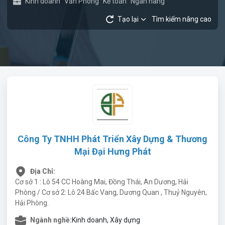
Kinh doanh
Văn Phòng
Kế toán
Ngân hàng
Tạo lại
Tìm kiếm nâng cao
Công Ty TNHH Phát Triển Xây Dựng & Thương
Mại Đại Hưng Phát
Địa Chỉ:
Cơ sở 1 : Lô 54 CC Hoàng Mai, Đồng Thái, An Dương, Hải
Phòng / Cơ sở 2: Lô 24 Bấc Vang, Dương Quan , Thuỷ Nguyên,
Hải Phòng.
Ngành nghề:
Kinh doanh, Xây dựng