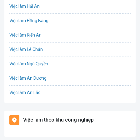
Việc làm Hải An
IT
Việc làm Hồng Bàng
Công nghệ sinh học
Việc làm Kiến An
Công nghệ thực phẩm
Việc làm Lê Chân
Cơ khí
Việc làm Ngô Quyền
Tổ Chức Sự Kiện
Việc làm An Dương
Điện
Việc làm An Lão
Giáo dục / Đào tạo
Việc làm Bạch Long Vĩ
Hàng hải / Hàng không
Việc làm theo khu công nghiệp
Việc làm Cát Hải
Văn Phòng
Việc làm Kiến Thụy