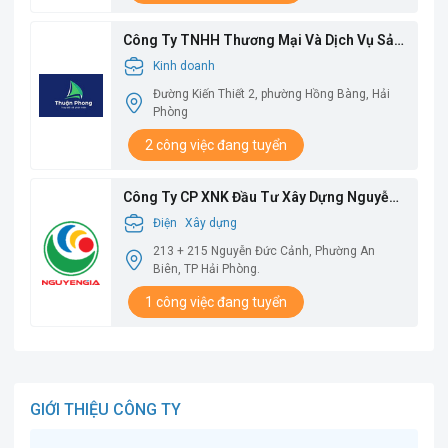
Công Ty TNHH Thương Mại Và Dịch Vụ Sản
Xuất Thuận Phong
Kinh doanh
Đường Kiến Thiết 2, phường Hồng Bàng, Hải
Phòng
2 công việc đang tuyển
Công Ty CP XNK Đầu Tư Xây Dựng Nguyễn
Gia
Điện
Xây dựng
213 + 215 Nguyễn Đức Cảnh, Phường An
Biên, TP Hải Phòng.
1 công việc đang tuyển
GIỚI THIỆU CÔNG TY