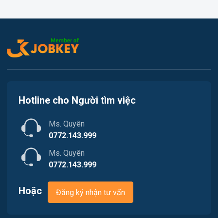
In ấn
Việc làm Thủy Nguyên
Kế toán
Việc làm Tiên Lãng
Lao Động Phổ Thông
Việc làm Vĩnh Bảo
Luật
Việc làm Thiên Hương
Kiến trúc
Hotline cho Người tìm việc
Việc làm Hòa Bình
Ngân hàng
Ms. Quyên
Việc làm Nam Triệu
Nhà hàng / Khách sạn
0772.143.999
Việc làm Bạch Đằng
Ms. Quyên
Nhân sự
0772.143.999
Việc làm Lưu Kiếm
Nội ngoại thất
Hoặc
Đăng ký nhận tư vấn
Việc làm Lê Ích Mộc
Nông - Lâm - Thủy Sản
Việc làm Hồng An