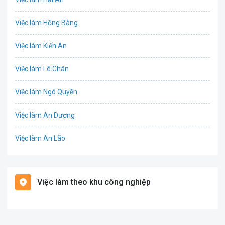
IT
Việc làm Hồng Bàng
Công nghệ sinh học
Việc làm Kiến An
Công nghệ thực phẩm
Việc làm Lê Chân
Cơ khí
Việc làm Ngô Quyền
Tổ Chức Sự Kiện
Việc làm An Dương
Điện
Việc làm An Lão
Giáo dục / Đào tạo
Việc làm Bạch Long Vĩ
Hàng hải / Hàng không
Việc làm theo khu công nghiệp
Việc làm Cát Hải
Văn Phòng
Việc làm Kiến Thụy
In ấn