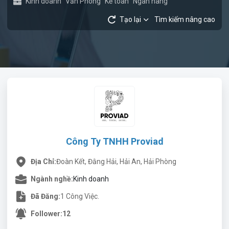
Kinh doanh
Văn Phòng
Kế toán
Ngân hàng
Tạo lại
Tìm kiếm nâng cao
Công Ty TNHH Proviad
Địa Chỉ:
Đoàn Kết, Đằng Hải, Hải An, Hải Phòng
Ngành nghề:
Kinh doanh
Đã Đăng:
1 Công Việc.
Follower:
12