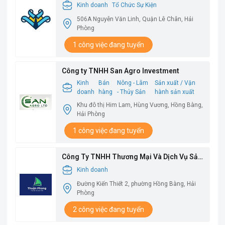
Kinh doanh
Tổ Chức Sự Kiện
506A Nguyễn Văn Linh, Quận Lê Chân, Hải
Phòng
1 công việc đang tuyển
Công ty TNHH San Agro Investment
Kinh
Bán
Nông - Lâm
Sản xuất / Vận
doanh
hàng
- Thủy Sản
hành sản xuất
Khu đô thị Him Lam, Hùng Vương, Hồng Bàng,
Hải Phòng
1 công việc đang tuyển
Công Ty TNHH Thương Mại Và Dịch Vụ Sản
Xuất Thuận Phong
Kinh doanh
Đường Kiến Thiết 2, phường Hồng Bàng, Hải
Phòng
2 công việc đang tuyển