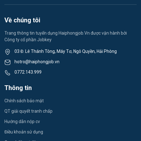
Vệ sinh công nghiệp
Việc làm Việt Hòa
Lễ tân
Về chúng tôi
Việc làm Thành Đông
Spa & Massage
Trang thông tin tuyển dụng Haiphongjob.Vn được vận hành bởi
Công ty cổ phần Jobkey
Việc làm Nam Đồng
Thể dục - thể thao
03 Đ. Lê Thánh Tông, Máy Tơ, Ngô Quyền, Hải Phòng
Việc làm Tân Hưng
Lái xe
hotro@haiphongjob.vn
Việc làm Thạch Khôi
0772.143.999
Tiếng Nhật
Việc làm Tứ Minh
Thông tin
Du lịch
Việc làm Ái Quốc
Chính sách bảo mật
Công nhân
QT giải quyết tranh chấp
Việc làm Chu Văn An
Khu Công Nghiệp
Hướng dẫn nộp cv
Việc làm Chí Linh
Thời Vụ
Điều khoản sử dụng