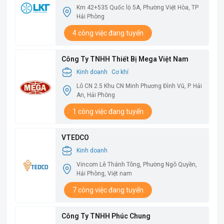
Km 42+535 Quốc lộ 5A, Phường Việt Hòa, TP
Hải Phòng
4 công việc đang tuyển
Công Ty TNHH Thiết Bị Mega Việt Nam
Kinh doanh
Cơ khí
Lô CN 2.5 Khu CN Minh Phương Đình Vũ, P. Hải
An, Hải Phòng
1 công việc đang tuyển
VTEDCO
Kinh doanh
Vincom Lê Thánh Tông, Phường Ngô Quyền,
Hải Phòng, Việt nam
7 công việc đang tuyển
Công Ty TNHH Phúc Chung