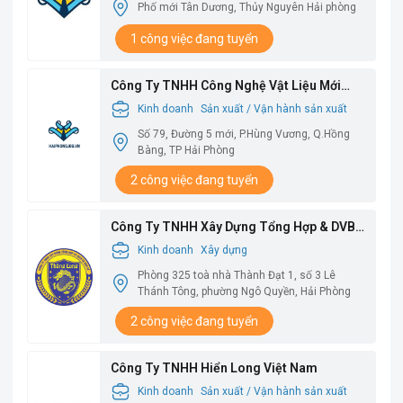
Phố mới Tân Dương, Thủy Nguyên Hải phòng
1 công việc đang tuyển
Công Ty TNHH Công Nghệ Vật Liệu Mới
Babysbreath
Kinh doanh
Sản xuất / Vận hành sản xuất
Số 79, Đường 5 mới, P.Hùng Vương, Q.Hồng
Bàng, TP Hải Phòng
2 công việc đang tuyển
Công Ty TNHH Xây Dựng Tổng Hợp & DVBV
Thăng Long
Kinh doanh
Xây dựng
Phòng 325 toà nhà Thành Đạt 1, số 3 Lê
Thánh Tông, phường Ngô Quyền, Hải Phòng
2 công việc đang tuyển
Công Ty TNHH Hiển Long Việt Nam
Kinh doanh
Sản xuất / Vận hành sản xuất