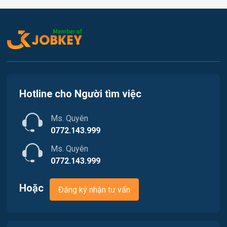
Việc làm Thủy Nguyên
Kế toán
Việc làm Tiên Lãng
Lao Động Phổ Thông
Việc làm Vĩnh Bảo
Luật
Việc làm Thiên Hương
Kiến trúc
Hotline cho Người tìm việc
Việc làm Hòa Bình
Ngân hàng
Ms. Quyên
Việc làm Nam Triệu
Nhà hàng / Khách sạn
0772.143.999
Việc làm Bạch Đằng
Ms. Quyên
Nhân sự
0772.143.999
Việc làm Lưu Kiếm
Nội ngoại thất
Hoặc
Đăng ký nhận tư vấn
Việc làm Lê Ích Mộc
Nông - Lâm - Thủy Sản
Việc làm Hồng An
Quản lý chất lượng (QA/QC)