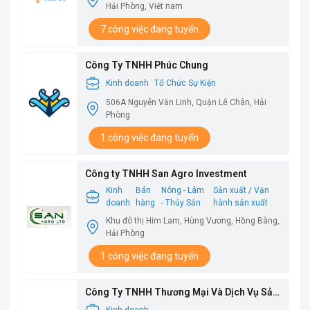
Hải Phòng, Việt nam
7 công việc đang tuyển
Công Ty TNHH Phúc Chung
Kinh doanh
Tổ Chức Sự Kiện
506A Nguyễn Văn Linh, Quận Lê Chân, Hải
Phòng
1 công việc đang tuyển
Công ty TNHH San Agro Investment
Kinh
Bán
Nông - Lâm
Sản xuất / Vận
doanh
hàng
- Thủy Sản
hành sản xuất
Khu đô thị Him Lam, Hùng Vương, Hồng Bàng,
Hải Phòng
1 công việc đang tuyển
Công Ty TNHH Thương Mại Và Dịch Vụ Sản
Xuất Thuận Phong