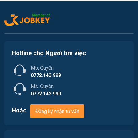
Kế toán
Việc làm Tiên Lãng
Lao Động Phổ Thông
Việc làm Vĩnh Bảo
Luật
Việc làm Thiên Hương
Kiến trúc
Hotline cho Người tìm việc
Việc làm Hòa Bình
Ngân hàng
Ms. Quyên
Việc làm Nam Triệu
Nhà hàng / Khách sạn
0772.143.999
Việc làm Bạch Đằng
Ms. Quyên
Nhân sự
0772.143.999
Việc làm Lưu Kiếm
Nội ngoại thất
Hoặc
Đăng ký nhận tư vấn
Việc làm Lê Ích Mộc
Nông - Lâm - Thủy Sản
Việc làm Hồng An
Quản lý chất lượng (QA/QC)