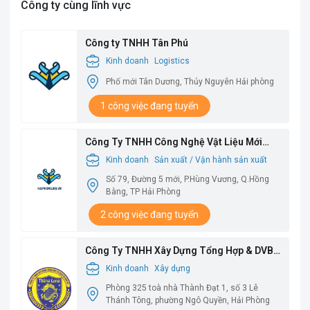
Công ty cùng lĩnh vực
Công ty TNHH Tân Phú
Kinh doanh
Logistics
Phố mới Tân Dương, Thủy Nguyên Hải phòng
1 công việc đang tuyển
Công Ty TNHH Công Nghệ Vật Liệu Mới
Babysbreath
Kinh doanh
Sản xuất / Vận hành sản xuất
Số 79, Đường 5 mới, P.Hùng Vương, Q.Hồng
Bàng, TP Hải Phòng
2 công việc đang tuyển
Công Ty TNHH Xây Dựng Tổng Hợp & DVBV
Thăng Long
Kinh doanh
Xây dựng
Phòng 325 toà nhà Thành Đạt 1, số 3 Lê
Thánh Tông, phường Ngô Quyền, Hải Phòng