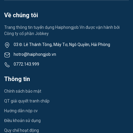
Việc làm Việt Hòa
Lễ tân
Về chúng tôi
Việc làm Thành Đông
Spa & Massage
Trang thông tin tuyển dụng Haiphongjob.Vn được vận hành bởi
Công ty cổ phần Jobkey
Việc làm Nam Đồng
Thể dục - thể thao
03 Đ. Lê Thánh Tông, Máy Tơ, Ngô Quyền, Hải Phòng
Việc làm Tân Hưng
Lái xe
hotro@haiphongjob.vn
Việc làm Thạch Khôi
0772.143.999
Tiếng Nhật
Việc làm Tứ Minh
Thông tin
Du lịch
Việc làm Ái Quốc
Chính sách bảo mật
Công nhân
QT giải quyết tranh chấp
Việc làm Chu Văn An
Khu Công Nghiệp
Hướng dẫn nộp cv
Việc làm Chí Linh
Thời Vụ
Điều khoản sử dụng
Việc làm Trần Hưng Đạo
Quy chế hoạt động