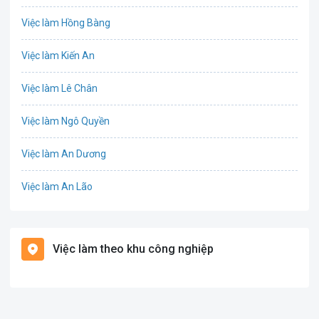
IT
Việc làm Hồng Bàng
Công nghệ sinh học
Việc làm Kiến An
Công nghệ thực phẩm
Việc làm Lê Chân
Cơ khí
Việc làm Ngô Quyền
Tổ Chức Sự Kiện
Việc làm An Dương
Điện
Việc làm An Lão
Giáo dục / Đào tạo
Việc làm Bạch Long Vĩ
Hàng hải / Hàng không
Việc làm theo khu công nghiệp
Việc làm Cát Hải
Văn Phòng
Việc làm Kiến Thụy
In ấn
Việc làm Thủy Nguyên