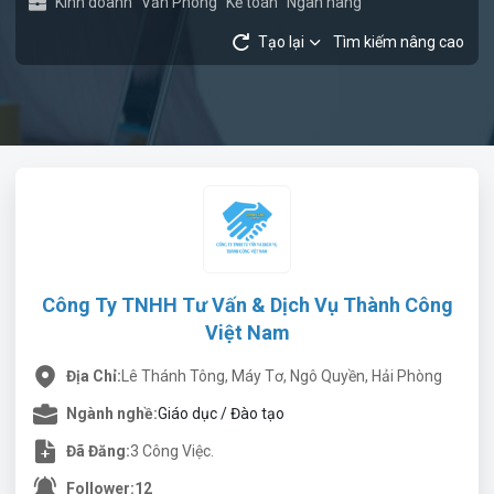
Kinh doanh
Văn Phòng
Kế toán
Ngân hàng
Tạo lại
Tìm kiếm nâng cao
Công Ty TNHH Tư Vấn & Dịch Vụ Thành Công
Việt Nam
Địa Chỉ:
Lê Thánh Tông, Máy Tơ, Ngô Quyền, Hải Phòng
Ngành nghề:
Giáo dục / Đào tạo
Đã Đăng:
3 Công Việc.
Follower:
12