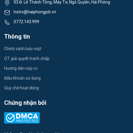
03 Đ. Lê Thánh Tông, Máy Tơ, Ngô Quyền, Hải Phòng
Việc làm Tân Hưng
Lái xe
hotro@haiphongjob.vn
Việc làm Thạch Khôi
0772.143.999
Tiếng Nhật
Việc làm Tứ Minh
Thông tin
Du lịch
Việc làm Ái Quốc
Chính sách bảo mật
Công nhân
QT giải quyết tranh chấp
Việc làm Chu Văn An
Khu Công Nghiệp
Hướng dẫn nộp cv
Việc làm Chí Linh
Thời Vụ
Điều khoản sử dụng
Việc làm Trần Hưng Đạo
Quy chế hoạt động
Tiếng Hàn
Việc làm Nguyễn Trãi
Chứng nhận bởi
Tiếng Trung
Việc làm Trần Nhân Tông
Xuất Nhập Khẩu
Việc làm Lê Đại Hành
Y Dược