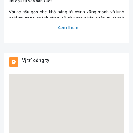
khi đầu tư vào sản xuất.
Với cơ cấu gọn nhẹ, khả năng tài chính vững mạnh và kinh
nghiệm trong ngành cùng với phương pháp quản trị doanh
nghiệp không ngừng cải thiện. Công ty TNHH Tư vấn và Dịch
Xem thêm
vụ Thành công Việt Nam đang ngày càng khẳng định vị trí và vị
thế trong lĩnh vực tư vấn, lập báo cáo, xin cấp phép, thẩm tra,
thẩm duyệt các giấy tờ hồ sơ.
LĨNH VỰC HOẠT ĐỘNG:
Vị trí công ty
- Tư vấn, chuẩn bị hồ sơ, lập báo cáo, xin cấp phép, thẩm tra,
thẩm duyệt các giấy tờ hồ sơ:
- Giấy chứng nhận đầu tư của doanh nghiệp
- Hệ thống phòng cháy chữa cháy
- Kế hoạch bảo vệ môi trường, báo cáo tác động môi trường.
- Giấy chứng nhận xây dựng
- Công tác hoàn thành xây dựng
LIÊN KẾT TẠO THÀNH CÔNG
TẦM NHÌN
Công ty TNHH tư vấn và dịch vụ thành công Việt Nam định
hướng trở thành đơn vị hàng đầu trong lĩnh vực tư vấn và tạo