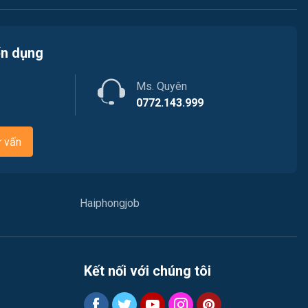
Tài chính / Đầu tư
Việc làm Phù Liễn
Chăm Sóc Khách Hàng
ển dụng
Việc làm Nam Đồ Sơn
Vận chuyển / Giao nhận / Kho vận
Ms. Quyên
Việc làm Hưng Đạo
Xây dựng
0772.143.999
Việc làm An Hải
Y tế
ư vấn
Việc làm An Phong
Ngành khác
Việc làm Hải Dương
May mặc
Haiphongjob
Việc làm Lê Thanh Nghị
Vệ sinh công nghiệp
Việc làm Việt Hòa
Lễ tân
Kết nối với chúng tôi
Việc làm Thành Đông
Spa & Massage