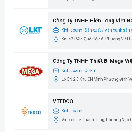
Công Ty TNHH Hiển Long Việt 
Kinh doanh
Sản xuất / Vận hành sản 
Km 42+535 Quốc lộ 5A, Phường Việt H
Công Ty TNHH Thiết Bị Mega Vi
Kinh doanh
Cơ khí
Lô CN 2.5 Khu CN Minh Phương Đình Vũ,
VTEDCO
Kinh doanh
Vincom Lê Thánh Tông, Phường Ngô Q