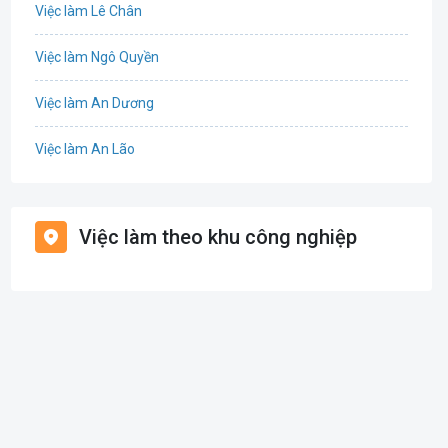
Việc làm Lê Chân
Cơ khí
Việc làm Ngô Quyền
Tổ Chức Sự Kiện
Việc làm An Dương
Điện
Việc làm An Lão
Giáo dục / Đào tạo
Việc làm Bạch Long Vĩ
Hàng hải / Hàng không
Việc làm theo khu công nghiệp
Việc làm Cát Hải
Văn Phòng
Việc làm Kiến Thụy
In ấn
Việc làm Thủy Nguyên
Kế toán
Việc làm Tiên Lãng
Lao Động Phổ Thông
Việc làm Vĩnh Bảo
Luật