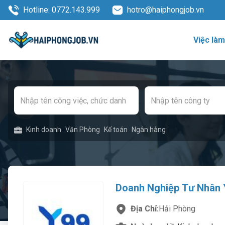
Hotline: 0772.143.999
hotro@haiphongjob.vn
Việc là
Kinh doanh
Văn Phòng
Kế toán
Ngân hàng
Doanh Nghiệp Tư Nhân 
Địa Chỉ:
Hải Phòng