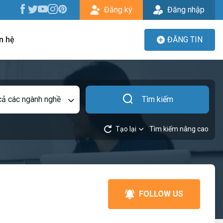
Đăng ký
Đăng nhập
n hệ
ĐĂNG TIN
cả các ngành nghề
Tìm kiếm
Tạo lại
Tìm kiếm nâng cao
FOLLOW US