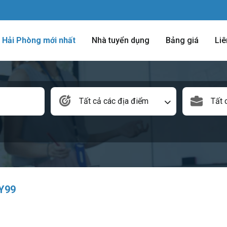
m Hải Phòng mới nhất
Nhà tuyển dụng
Bảng giá
Liê
Tất cả các địa điểm
Tất 
Y99