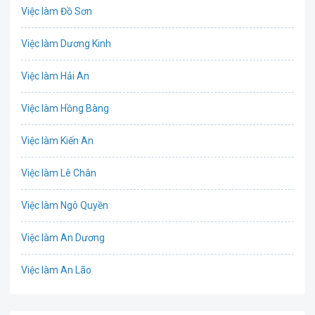
Việc làm Đồ Sơn
Bưu chính viễn thông
Việc làm Dương Kinh
Chứng khoán
Việc làm Hải An
IT
Việc làm Hồng Bàng
Công nghệ sinh học
Việc làm Kiến An
Công nghệ thực phẩm
Việc làm Lê Chân
Cơ khí
Việc làm Ngô Quyền
Tổ Chức Sự Kiện
Việc làm An Dương
Điện
Việc làm An Lão
Giáo dục / Đào tạo
Việc làm Bạch Long Vĩ
Hàng hải / Hàng không