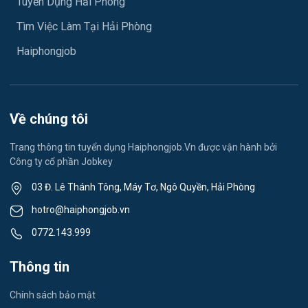
Tuyển Dụng Hải Phòng
Việc làm An Phong
Ngành khác
Tìm Việc Làm Tại Hải Phòng
Việc làm Hải Dương
May mặc
Haiphongjob
Việc làm Lê Thanh Nghị
Vệ sinh công nghiệp
Việc làm Việt Hòa
Lễ tân
Về chúng tôi
Việc làm Thành Đông
Spa & Massage
Trang thông tin tuyển dụng Haiphongjob.Vn được vận hành bởi
Công ty cổ phần Jobkey
Việc làm Nam Đồng
Thể dục - thể thao
03 Đ. Lê Thánh Tông, Máy Tơ, Ngô Quyền, Hải Phòng
Việc làm Tân Hưng
Lái xe
hotro@haiphongjob.vn
Việc làm Thạch Khôi
0772.143.999
Tiếng Nhật
Việc làm Tứ Minh
Thông tin
Du lịch
Việc làm Ái Quốc
Chính sách bảo mật
Công nhân