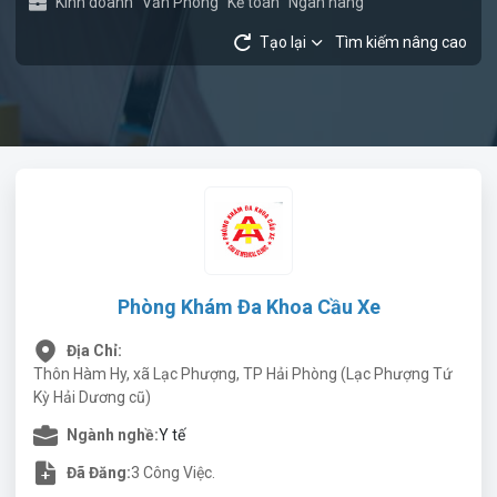
Kinh doanh
Văn Phòng
Kế toán
Ngân hàng
Tạo lại
Tìm kiếm nâng cao
Phòng Khám Đa Khoa Cầu Xe
Địa Chỉ:
Thôn Hàm Hy, xã Lạc Phượng, TP Hải Phòng (Lạc Phượng Tứ
Kỳ Hải Dương cũ)
Ngành nghề:
Y tế
Đã Đăng:
3 Công Việc.