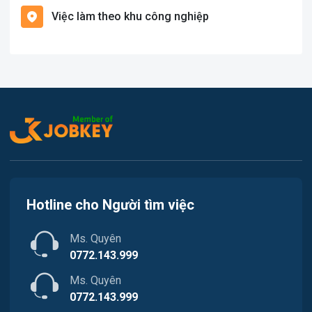
Việc làm theo khu công nghiệp
Việc làm Cát Hải
Văn Phòng
Việc làm Kiến Thụy
In ấn
Việc làm Thủy Nguyên
Kế toán
Việc làm Tiên Lãng
Lao Động Phổ Thông
Việc làm Vĩnh Bảo
Luật
Việc làm Thiên Hương
Kiến trúc
Hotline cho Người tìm việc
Việc làm Hòa Bình
Ngân hàng
Ms. Quyên
Việc làm Nam Triệu
Nhà hàng / Khách sạn
0772.143.999
Việc làm Bạch Đằng
Ms. Quyên
Nhân sự
0772.143.999
Việc làm Lưu Kiếm