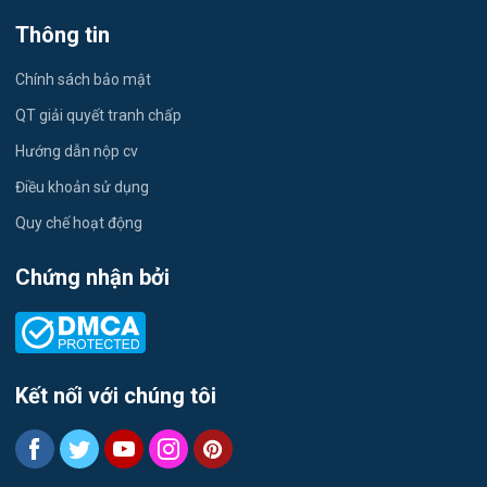
Việc làm Tứ Minh
Thông tin
Du lịch
Việc làm Ái Quốc
Chính sách bảo mật
Công nhân
QT giải quyết tranh chấp
Việc làm Chu Văn An
Khu Công Nghiệp
Hướng dẫn nộp cv
Việc làm Chí Linh
Thời Vụ
Điều khoản sử dụng
Việc làm Trần Hưng Đạo
Quy chế hoạt động
Tiếng Hàn
Việc làm Nguyễn Trãi
Chứng nhận bởi
Tiếng Trung
Việc làm Trần Nhân Tông
Xuất Nhập Khẩu
Việc làm Lê Đại Hành
Y Dược
Kết nối với chúng tôi
Việc làm Kinh Môn
Logistics
Việc làm Nguyễn Đại Năng
Tự động hóa