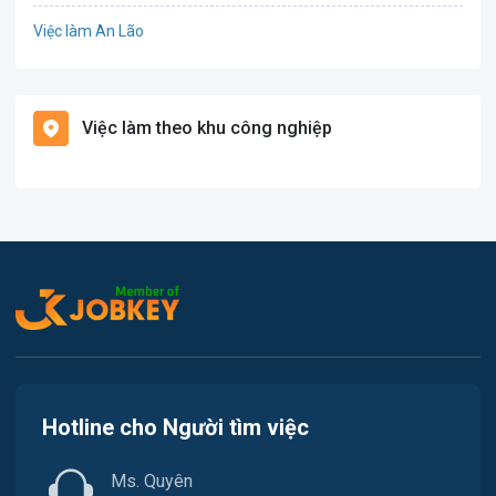
Việc làm An Lão
Giáo dục / Đào tạo
Việc làm Bạch Long Vĩ
Hàng hải / Hàng không
Việc làm theo khu công nghiệp
Việc làm Cát Hải
Văn Phòng
Việc làm Kiến Thụy
In ấn
Việc làm Thủy Nguyên
Kế toán
Việc làm Tiên Lãng
Lao Động Phổ Thông
Việc làm Vĩnh Bảo
Luật
Việc làm Thiên Hương
Kiến trúc
Hotline cho Người tìm việc
Việc làm Hòa Bình
Ngân hàng
Ms. Quyên
Việc làm Nam Triệu