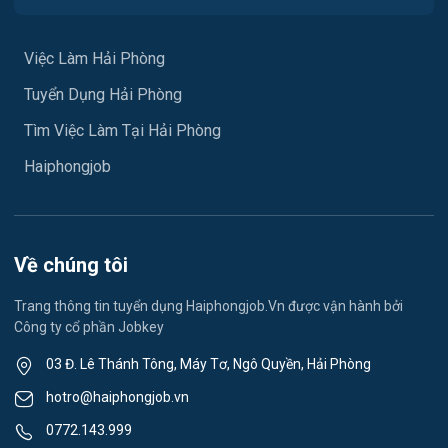
Việc làm Hưng Đạo
Xây dựng
Việc làm An Hải
Việc Làm Hải Phòng
Y tế
Tuyển Dụng Hải Phòng
Việc làm An Phong
Ngành khác
Tìm Việc Làm Tại Hải Phòng
Việc làm Hải Dương
May mặc
Haiphongjob
Việc làm Lê Thanh Nghị
Vệ sinh công nghiệp
Việc làm Việt Hòa
Lễ tân
Về chúng tôi
Việc làm Thành Đông
Spa & Massage
Trang thông tin tuyển dụng Haiphongjob.Vn được vận hành bởi
Công ty cổ phần Jobkey
Việc làm Nam Đồng
Thể dục - thể thao
03 Đ. Lê Thánh Tông, Máy Tơ, Ngô Quyền, Hải Phòng
Việc làm Tân Hưng
Lái xe
hotro@haiphongjob.vn
Việc làm Thạch Khôi
0772.143.999
Tiếng Nhật