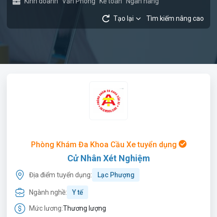
Kinh doanh
Văn Phòng
Kế toán
Ngân hàng
Tạo lại
Tìm kiếm nâng cao
Phòng Khám Đa Khoa Cầu Xe tuyển dụng
Cử Nhân Xét Nghiệm
Địa điểm tuyển dụng:
Lạc Phượng
Ngành nghề:
Y tế
Mức lương:
Thương lượng