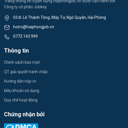
Trang thông tin tuyển dụng Haiphongjob.Vn được vận hành bởi
Công ty cổ phần Jobkey
Việc làm Nam Đồng
Thể dục - thể thao
03 Đ. Lê Thánh Tông, Máy Tơ, Ngô Quyền, Hải Phòng
Việc làm Tân Hưng
Lái xe
hotro@haiphongjob.vn
Việc làm Thạch Khôi
0772.143.999
Tiếng Nhật
Việc làm Tứ Minh
Thông tin
Du lịch
Việc làm Ái Quốc
Chính sách bảo mật
Công nhân
QT giải quyết tranh chấp
Việc làm Chu Văn An
Khu Công Nghiệp
Hướng dẫn nộp cv
Việc làm Chí Linh
Thời Vụ
Điều khoản sử dụng
Việc làm Trần Hưng Đạo
Quy chế hoạt động
Tiếng Hàn
Việc làm Nguyễn Trãi
Chứng nhận bởi
Tiếng Trung
Việc làm Trần Nhân Tông