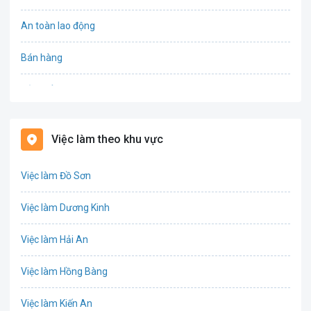
FANPAGE: https://www.facebook.com/otosuzukihaiphong/
An toàn lao động
WEBSITE: https://suzukitrongthien.com/
Bán hàng
Bảo hiểm
Bất động sản
Việc làm theo khu vực
Biên phiên dịch
Việc làm Đồ Sơn
Bưu chính viễn thông
Việc làm Dương Kinh
Chứng khoán
Việc làm Hải An
IT
Việc làm Hồng Bàng
Công nghệ sinh học
Việc làm Kiến An