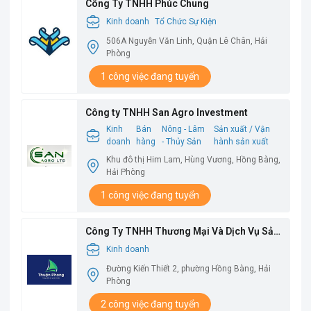
Công Ty TNHH Phúc Chung
Kinh doanh
Tổ Chức Sự Kiện
506A Nguyễn Văn Linh, Quận Lê Chân, Hải
Phòng
1 công việc đang tuyển
Công ty TNHH San Agro Investment
Kinh
Bán
Nông - Lâm
Sản xuất / Vận
doanh
hàng
- Thủy Sản
hành sản xuất
Khu đô thị Him Lam, Hùng Vương, Hồng Bàng,
Hải Phòng
1 công việc đang tuyển
Công Ty TNHH Thương Mại Và Dịch Vụ Sản
Xuất Thuận Phong
Kinh doanh
Đường Kiến Thiết 2, phường Hồng Bàng, Hải
Phòng
2 công việc đang tuyển