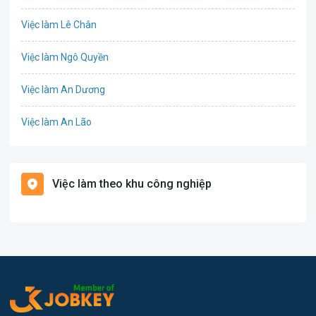
Công nghệ thực phẩm
Việc làm Lê Chân
Cơ khí
Việc làm Ngô Quyền
Tổ Chức Sự Kiện
Việc làm An Dương
Điện
Việc làm An Lão
Giáo dục / Đào tạo
Việc làm Bạch Long Vĩ
Hàng hải / Hàng không
Việc làm theo khu công nghiệp
Việc làm Cát Hải
Văn Phòng
Việc làm Kiến Thụy
In ấn
Việc làm Thủy Nguyên
Kế toán
Việc làm Tiên Lãng
Lao Động Phổ Thông