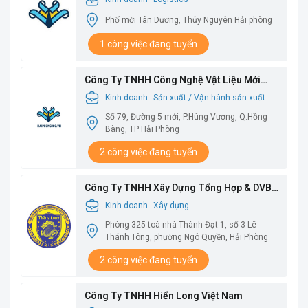
Phố mới Tân Dương, Thủy Nguyên Hải phòng
1 công việc đang tuyển
Công Ty TNHH Công Nghệ Vật Liệu Mới
Babysbreath
Kinh doanh
Sản xuất / Vận hành sản xuất
Số 79, Đường 5 mới, P.Hùng Vương, Q.Hồng
Bàng, TP Hải Phòng
2 công việc đang tuyển
Công Ty TNHH Xây Dựng Tổng Hợp & DVBV
Thăng Long
Kinh doanh
Xây dựng
Phòng 325 toà nhà Thành Đạt 1, số 3 Lê
Thánh Tông, phường Ngô Quyền, Hải Phòng
2 công việc đang tuyển
Công Ty TNHH Hiển Long Việt Nam