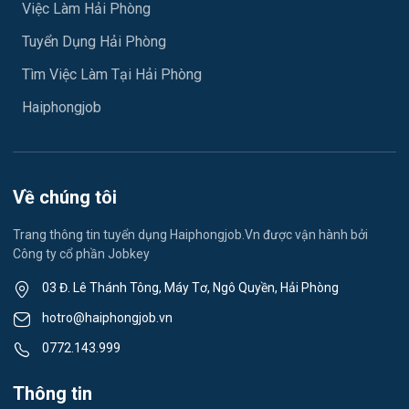
Việc làm An Hải
Việc Làm Hải Phòng
Y tế
Tuyển Dụng Hải Phòng
Việc làm An Phong
Ngành khác
Tìm Việc Làm Tại Hải Phòng
Việc làm Hải Dương
May mặc
Haiphongjob
Việc làm Lê Thanh Nghị
Vệ sinh công nghiệp
Việc làm Việt Hòa
Lễ tân
Về chúng tôi
Việc làm Thành Đông
Spa & Massage
Trang thông tin tuyển dụng Haiphongjob.Vn được vận hành bởi
Công ty cổ phần Jobkey
Việc làm Nam Đồng
Thể dục - thể thao
03 Đ. Lê Thánh Tông, Máy Tơ, Ngô Quyền, Hải Phòng
Việc làm Tân Hưng
Lái xe
hotro@haiphongjob.vn
Việc làm Thạch Khôi
0772.143.999
Tiếng Nhật
Việc làm Tứ Minh
Thông tin
Du lịch