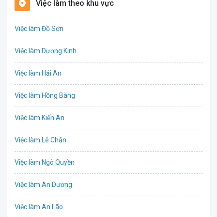
Việc làm theo khu vực
Biên phiên dịch
Việc làm Đồ Sơn
Bưu chính viễn thông
Việc làm Dương Kinh
Chứng khoán
Việc làm Hải An
IT
Việc làm Hồng Bàng
Công nghệ sinh học
Việc làm Kiến An
Công nghệ thực phẩm
Việc làm Lê Chân
Cơ khí
Việc làm Ngô Quyền
Tổ Chức Sự Kiện
Việc làm An Dương
Điện
Việc làm An Lão
Giáo dục / Đào tạo