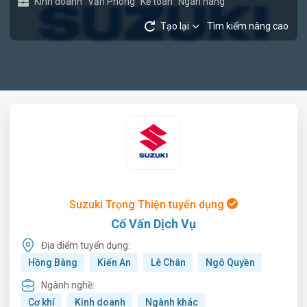
Kinh doanh
Văn Phòng
Kế toán
Ngân hàng
Tạo lại
Tìm kiếm nâng cao
Suzuki Trọng Thiện tuyển dụng
Cố Vấn Dịch Vụ
Địa điểm tuyển dụng:
Hồng Bàng
Kiến An
Lê Chân
Ngô Quyền
Ngành nghề:
Cơ khí
Kinh doanh
Ngành khác