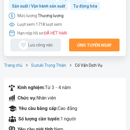
Sản xuất / Vận hành sản xuất
Tự động hóa
Mức lương:
Thương lượng
Lượt xem:
1718 lượt xem
Hạn nộp hồ sơ:
ĐÃ HẾT HẠN
Lưu công việc
ỨNG TUYỂN NGAY
Trang chủ
Suzuki Trọng Thiện
Cố Vấn Dịch Vụ
Kinh nghiệm:
Từ 3 - 4 năm
Chức vụ:
Nhân viên
Yêu cầu bằng cấp:
Cao đẳng
Số lượng cần tuyển:
1 người
Yêu cầu giới tính:
Nam