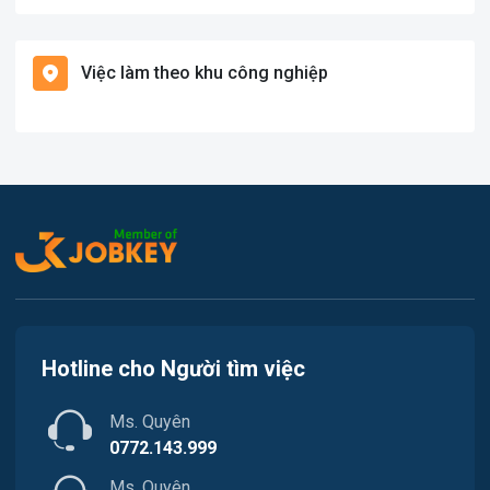
Việc làm Bạch Long Vĩ
Hàng hải / Hàng không
Việc làm theo khu công nghiệp
Việc làm Cát Hải
Văn Phòng
Việc làm Kiến Thụy
In ấn
Việc làm Thủy Nguyên
Kế toán
Việc làm Tiên Lãng
Lao Động Phổ Thông
Việc làm Vĩnh Bảo
Luật
Việc làm Thiên Hương
Kiến trúc
Hotline cho Người tìm việc
Việc làm Hòa Bình
Ngân hàng
Ms. Quyên
Việc làm Nam Triệu
Nhà hàng / Khách sạn
0772.143.999
Việc làm Bạch Đằng
Ms. Quyên