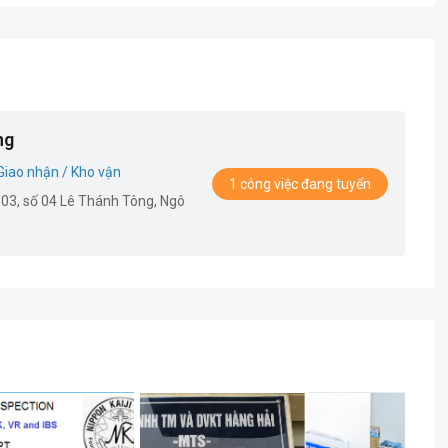
ng
Giao nhận / Kho vận
1 công việc đang tuyển
 03, số 04 Lê Thánh Tông, Ngô