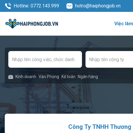
Hotline: 0772.143.999
hotro@haiphongjob.vn
Việc là
Kinh doanh
Văn Phòng
Kế toán
Ngân hàng
Công Ty TNHH Thương M