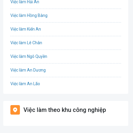
Việc làm Hải An
IT
Việc làm Hồng Bàng
Công nghệ sinh học
Việc làm Kiến An
Công nghệ thực phẩm
Việc làm Lê Chân
Cơ khí
Việc làm Ngô Quyền
Tổ Chức Sự Kiện
Việc làm An Dương
Điện
Việc làm An Lão
Giáo dục / Đào tạo
Việc làm Bạch Long Vĩ
Hàng hải / Hàng không
Việc làm theo khu công nghiệp
Việc làm Cát Hải
Văn Phòng
Việc làm Kiến Thụy
In ấn