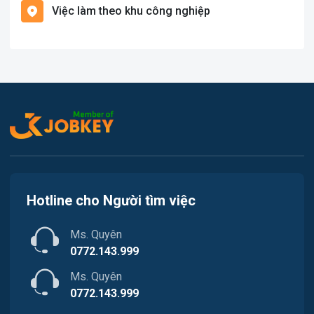
Việc làm theo khu công nghiệp
Việc làm Cát Hải
Văn Phòng
Việc làm Kiến Thụy
In ấn
Việc làm Thủy Nguyên
Kế toán
Việc làm Tiên Lãng
Lao Động Phổ Thông
Việc làm Vĩnh Bảo
Luật
Việc làm Thiên Hương
Kiến trúc
Hotline cho Người tìm việc
Việc làm Hòa Bình
Ngân hàng
Ms. Quyên
Việc làm Nam Triệu
Nhà hàng / Khách sạn
0772.143.999
Việc làm Bạch Đằng
Ms. Quyên
Nhân sự
0772.143.999
Việc làm Lưu Kiếm