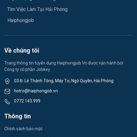
Ngành khác
Tìm Việc Làm Tại Hải Phòng
Việc làm Hải Dương
May mặc
Haiphongjob
Việc làm Lê Thanh Nghị
Vệ sinh công nghiệp
Việc làm Việt Hòa
Lễ tân
Về chúng tôi
Việc làm Thành Đông
Spa & Massage
Trang thông tin tuyển dụng Haiphongjob.Vn được vận hành bởi
Công ty cổ phần Jobkey
Việc làm Nam Đồng
Thể dục - thể thao
03 Đ. Lê Thánh Tông, Máy Tơ, Ngô Quyền, Hải Phòng
Việc làm Tân Hưng
Lái xe
hotro@haiphongjob.vn
Việc làm Thạch Khôi
0772.143.999
Tiếng Nhật
Việc làm Tứ Minh
Thông tin
Du lịch
Việc làm Ái Quốc
Chính sách bảo mật
Công nhân