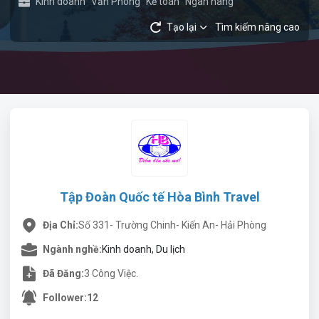
Kinh doanh
Văn Phòng
Kế toán
Ngân hàng
Tạo lại
Tìm kiếm nâng cao
Tập Đoàn Quốc tế Hòa Bình Travel
Địa Chỉ:
Số 331- Trường Chinh- Kiến An- Hải Phòng
Ngành nghề:
Kinh doanh, Du lịch
Đã Đăng:
3 Công Việc.
Follower:
12