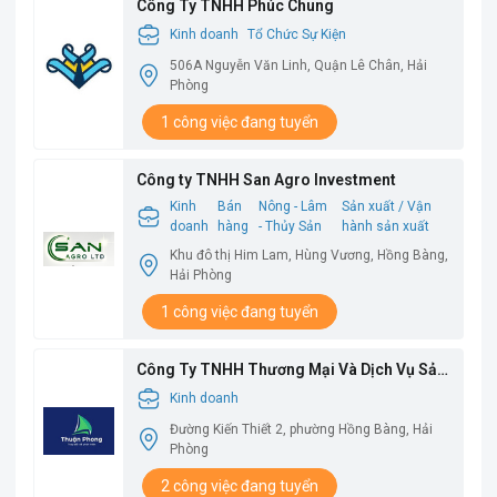
Công Ty TNHH Phúc Chung
Kinh doanh
Tổ Chức Sự Kiện
506A Nguyễn Văn Linh, Quận Lê Chân, Hải
Phòng
1 công việc đang tuyển
Công ty TNHH San Agro Investment
Kinh
Bán
Nông - Lâm
Sản xuất / Vận
doanh
hàng
- Thủy Sản
hành sản xuất
Khu đô thị Him Lam, Hùng Vương, Hồng Bàng,
Hải Phòng
1 công việc đang tuyển
Công Ty TNHH Thương Mại Và Dịch Vụ Sản
Xuất Thuận Phong
Kinh doanh
Đường Kiến Thiết 2, phường Hồng Bàng, Hải
Phòng
2 công việc đang tuyển