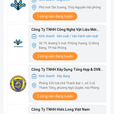
Phố mới Tân Dương, Thủy Nguyên Hải phòng
1 công việc đang tuyển
Công Ty TNHH Công Nghệ Vật Liệu Mới
Babysbreath
Kinh doanh
Sản xuất / Vận hành sản xuất
Số 79, Đường 5 mới, P.Hùng Vương, Q.Hồng
Bàng, TP Hải Phòng
2 công việc đang tuyển
Công Ty TNHH Xây Dựng Tổng Hợp & DVBV
Thăng Long
Kinh doanh
Xây dựng
Phòng 325 toà nhà Thành Đạt 1, số 3 Lê
Thánh Tông, phường Ngô Quyền, Hải Phòng
2 công việc đang tuyển
Công Ty TNHH Hiển Long Việt Nam