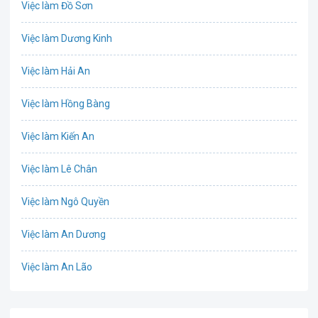
Việc làm Đồ Sơn
Bưu chính viễn thông
Việc làm Dương Kinh
Chứng khoán
Việc làm Hải An
IT
Việc làm Hồng Bàng
Công nghệ sinh học
Việc làm Kiến An
Công nghệ thực phẩm
Việc làm Lê Chân
Cơ khí
Việc làm Ngô Quyền
Tổ Chức Sự Kiện
Việc làm An Dương
Điện
Việc làm An Lão
Giáo dục / Đào tạo
Việc làm Bạch Long Vĩ
Hàng hải / Hàng không