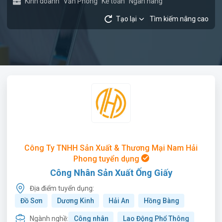
Kinh doanh
Văn Phòng
Kế toán
Ngân hàng
Tạo lại
Tìm kiếm nâng cao
Công Ty TNHH Sản Xuất & Thương Mại Nam Hải
Phong tuyển dụng
Công Nhân Sản Xuất Ống Giấy
Địa điểm tuyển dụng:
Đồ Sơn
Dương Kinh
Hải An
Hồng Bàng
Ngành nghề:
Công nhân
Lao Động Phổ Thông