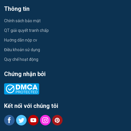
Việc làm Tứ Minh
Thông tin
Du lịch
Việc làm Ái Quốc
Chính sách bảo mật
Công nhân
QT giải quyết tranh chấp
Việc làm Chu Văn An
Khu Công Nghiệp
Hướng dẫn nộp cv
Việc làm Chí Linh
Thời Vụ
Điều khoản sử dụng
Việc làm Trần Hưng Đạo
Quy chế hoạt động
Tiếng Hàn
Việc làm Nguyễn Trãi
Chứng nhận bởi
Tiếng Trung
Việc làm Trần Nhân Tông
Xuất Nhập Khẩu
Việc làm Lê Đại Hành
Y Dược
Kết nối với chúng tôi
Việc làm Kinh Môn
Logistics
Việc làm Nguyễn Đại Năng
Tự động hóa