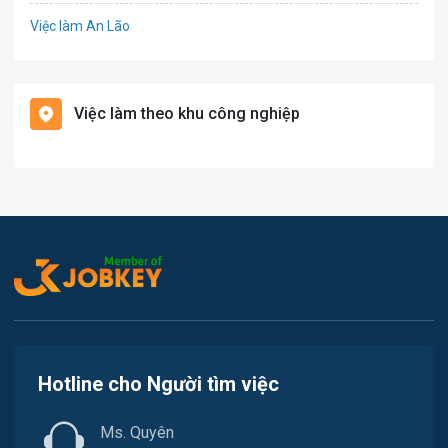
Việc làm An Lão
Giáo dục / Đào tạo
Việc làm Bạch Long Vĩ
Hàng hải / Hàng không
Việc làm theo khu công nghiệp
Việc làm Cát Hải
Văn Phòng
Việc làm Kiến Thụy
In ấn
Việc làm Thủy Nguyên
Kế toán
Việc làm Tiên Lãng
Lao Động Phổ Thông
Việc làm Vĩnh Bảo
Luật
Việc làm Thiên Hương
Kiến trúc
Hotline cho Người tìm việc
Việc làm Hòa Bình
Ngân hàng
Ms. Quyên
Việc làm Nam Triệu