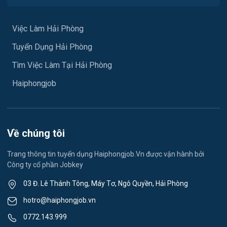
Việc làm Hưng Đạo
Xây dựng
Việc làm An Hải
Việc Làm Hải Phòng
Y tế
Tuyển Dụng Hải Phòng
Việc làm An Phong
Ngành khác
Tìm Việc Làm Tại Hải Phòng
Việc làm Hải Dương
May mặc
Haiphongjob
Việc làm Lê Thanh Nghị
Vệ sinh công nghiệp
Việc làm Việt Hòa
Lễ tân
Về chúng tôi
Việc làm Thành Đông
Spa & Massage
Trang thông tin tuyển dụng Haiphongjob.Vn được vận hành bởi
Công ty cổ phần Jobkey
Việc làm Nam Đồng
Thể dục - thể thao
03 Đ. Lê Thánh Tông, Máy Tơ, Ngô Quyền, Hải Phòng
Việc làm Tân Hưng
Lái xe
hotro@haiphongjob.vn
Việc làm Thạch Khôi
0772.143.999
Tiếng Nhật