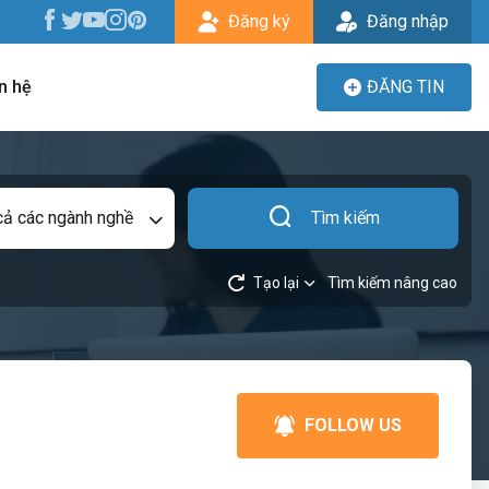
Đăng ký
Đăng nhập
n hệ
ĐĂNG TIN
cả các ngành nghề
Tìm kiếm
Tạo lại
Tìm kiếm nâng cao
FOLLOW US