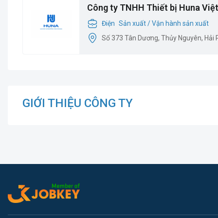
Công ty TNHH Thiết bị Huna Việ
Điện
Sản xuất / Vận hành sản xuất
Số 373 Tân Dương, Thủy Nguyên, Hải
GIỚI THIỆU CÔNG TY