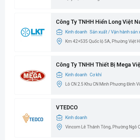
Công Ty TNHH Hiển Long Việt 
Kinh doanh
Sản xuất / Vận hành sản 
Km 42+535 Quốc lộ 5A, Phường Việt H
Công Ty TNHH Thiết Bị Mega Vi
Kinh doanh
Cơ khí
Lô CN 2.5 Khu CN Minh Phương Đình Vũ,
VTEDCO
Kinh doanh
Vincom Lê Thánh Tông, Phường Ngô Q