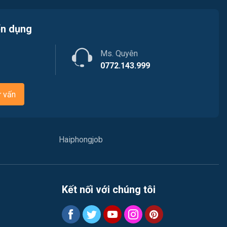
Tài chính / Đầu tư
Việc làm Phù Liễn
Chăm Sóc Khách Hàng
ển dụng
Việc làm Nam Đồ Sơn
Vận chuyển / Giao nhận / Kho vận
Ms. Quyên
Việc làm Hưng Đạo
0772.143.999
Xây dựng
Việc làm An Hải
ư vấn
Y tế
Việc làm An Phong
Ngành khác
Việc làm Hải Dương
Haiphongjob
May mặc
Việc làm Lê Thanh Nghị
Vệ sinh công nghiệp
Việc làm Việt Hòa
Kết nối với chúng tôi
Lễ tân
Việc làm Thành Đông
Spa & Massage