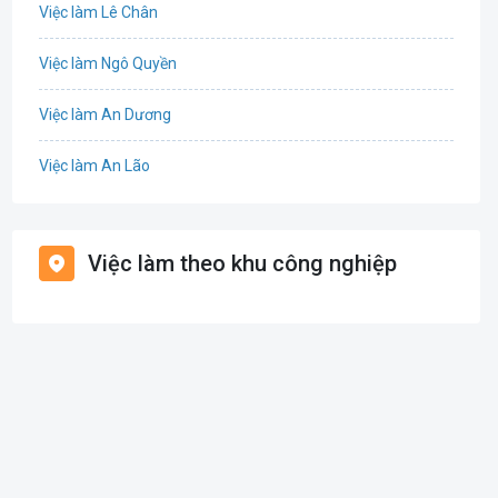
Việc làm Lê Chân
Cơ khí
Việc làm Ngô Quyền
Tổ Chức Sự Kiện
Việc làm An Dương
Điện
Việc làm An Lão
Giáo dục / Đào tạo
Việc làm Bạch Long Vĩ
Hàng hải / Hàng không
Việc làm theo khu công nghiệp
Việc làm Cát Hải
Văn Phòng
Việc làm Kiến Thụy
In ấn
Việc làm Thủy Nguyên
Kế toán
Việc làm Tiên Lãng
Lao Động Phổ Thông
Việc làm Vĩnh Bảo
Luật