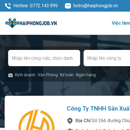
Hotline: 0772.143.999
hotro@haiphongjob.vn
Việc là
Kinh doanh
Văn Phòng
Kế toán
Ngân hàng
Công Ty TNHH Sản Xuấ
Địa Chỉ:
Số 266 đường Chùa