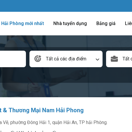
m Hải Phòng mới nhất
Nhà tuyển dụng
Bảng giá
Liê
Tất cả các địa điểm
Tất 
t & Thương Mại Nam Hải Phong
 Vẽ, phường Đông Hải 1, quận Hải An, TP hải Phòng.