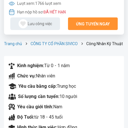
Lượt xem:
1766 lượt xem
Hạn nộp hồ sơ:
ĐÃ HẾT HẠN
Lưu công việc
ỨNG TUYỂN NGAY
Trang chủ
CÔNG TY CỔ PHẦN SIVICO
Công Nhân Kỹ Thuật
Kinh nghiệm:
Từ 0 - 1 năm
Chức vụ:
Nhân viên
Yêu cầu bằng cấp:
Trung học
Số lượng cần tuyển:
10 người
Yêu cầu giới tính:
Nam
Độ Tuổi:
từ 18 - 45 tuổi
Hình thức làm việc:
Hợp đồng