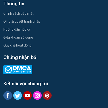
Việc làm Tứ Minh
Thông tin
Du lịch
Việc làm Ái Quốc
Chính sách bảo mật
Công nhân
QT giải quyết tranh chấp
Việc làm Chu Văn An
Khu Công Nghiệp
Hướng dẫn nộp cv
Việc làm Chí Linh
Thời Vụ
Điều khoản sử dụng
Việc làm Trần Hưng Đạo
Quy chế hoạt động
Tiếng Hàn
Việc làm Nguyễn Trãi
Chứng nhận bởi
Tiếng Trung
Việc làm Trần Nhân Tông
Xuất Nhập Khẩu
Việc làm Lê Đại Hành
Y Dược
Kết nối với chúng tôi
Việc làm Kinh Môn
Logistics
Việc làm Nguyễn Đại Năng
Tự động hóa