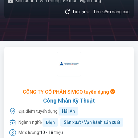
Kinh doanh
Văn Phòng
Kế toán
Ngân hàng
Tạo lại
Tìm kiếm nâng cao
CÔNG TY CỔ PHẦN SIVICO tuyển dụng
Công Nhân Kỹ Thuật
Địa điểm tuyển dụng:
Hải An
Ngành nghề:
Điện
Sản xuất / Vận hành sản xuất
Mức lương:
10 - 18 triệu