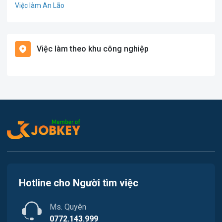
Việc làm An Lão
Giáo dục / Đào tạo
Việc làm Bạch Long Vĩ
Hàng hải / Hàng không
Việc làm theo khu công nghiệp
Việc làm Cát Hải
Văn Phòng
Việc làm Kiến Thụy
In ấn
Việc làm Thủy Nguyên
Kế toán
Việc làm Tiên Lãng
Lao Động Phổ Thông
Việc làm Vĩnh Bảo
Luật
Việc làm Thiên Hương
Kiến trúc
Hotline cho Người tìm việc
Việc làm Hòa Bình
Ngân hàng
Ms. Quyên
Việc làm Nam Triệu
Nhà hàng / Khách sạn
0772.143.999