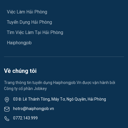
Xây dựng
Việc làm An Hải
Việc Làm Hải Phòng
Y tế
Tuyển Dụng Hải Phòng
Việc làm An Phong
Ngành khác
Tìm Việc Làm Tại Hải Phòng
Việc làm Hải Dương
May mặc
Haiphongjob
Việc làm Lê Thanh Nghị
Vệ sinh công nghiệp
Việc làm Việt Hòa
Lễ tân
Về chúng tôi
Việc làm Thành Đông
Spa & Massage
Trang thông tin tuyển dụng Haiphongjob.Vn được vận hành bởi
Công ty cổ phần Jobkey
Việc làm Nam Đồng
Thể dục - thể thao
03 Đ. Lê Thánh Tông, Máy Tơ, Ngô Quyền, Hải Phòng
Việc làm Tân Hưng
Lái xe
hotro@haiphongjob.vn
Việc làm Thạch Khôi
0772.143.999
Tiếng Nhật