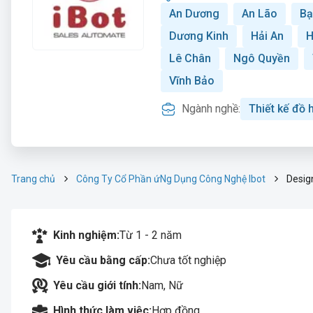
An Dương
An Lão
Bạ
Dương Kinh
Hải An
H
Lê Chân
Ngô Quyền
Vĩnh Bảo
Ngành nghề:
Thiết kế đồ 
Trang chủ
Công Ty Cổ Phần ứNg Dụng Công Nghệ Ibot
Desig
Kinh nghiệm:
Từ 1 - 2 năm
Yêu cầu bằng cấp:
Chưa tốt nghiệp
Yêu cầu giới tính:
Nam, Nữ
Hình thức làm việc:
Hợp đồng