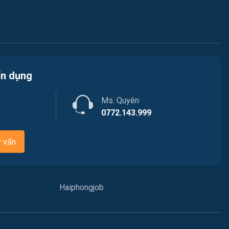
Việc làm Thiên Hương
Kiến trúc
Việc làm Hòa Bình
Ngân hàng
Việc làm Nam Triệu
Nhà hàng / Khách sạn
ển dụng
Việc làm Bạch Đằng
Nhân sự
Ms. Quyên
Việc làm Lưu Kiếm
Nội ngoại thất
0772.143.999
Việc làm Lê Ích Mộc
Nông - Lâm - Thủy Sản
ư vấn
Việc làm Hồng An
Quản lý chất lượng (QA/QC)
Việc làm Gia Viên
Marketing
Haiphongjob
Việc làm An Biên
Sản xuất / Vận hành sản xuất
Việc làm Đông Hải
Tài chính / Đầu tư