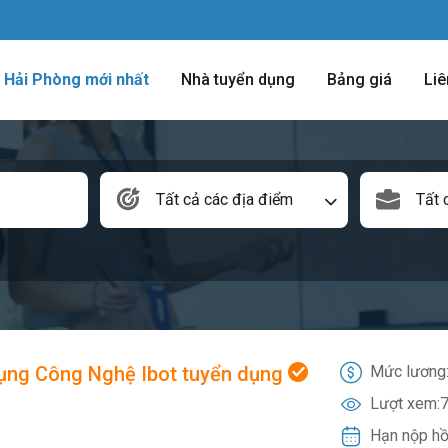
m Hải Phòng mới nhất
Nhà tuyển dụng
Bảng giá
Liê
Tất cả các địa điểm
Tất 
ụng Công Nghệ Ibot tuyển dụng
Mức lương
Lượt xem:
7
Hạn nộp hồ