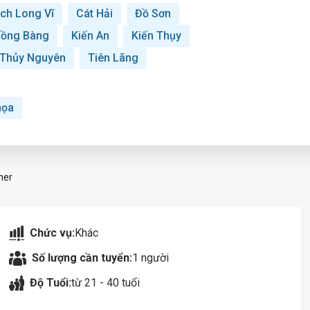
ch Long Vĩ
Cát Hải
Đồ Sơn
ồng Bàng
Kiến An
Kiến Thụy
Thủy Nguyên
Tiên Lãng
họa
ner
Chức vụ:
Khác
Số lượng cần tuyển:
1 người
Độ Tuổi:
từ 21 - 40 tuổi