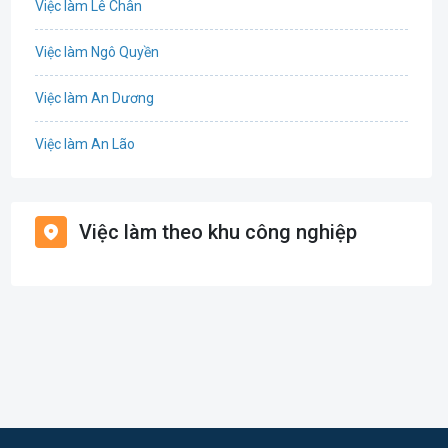
Việc làm Lê Chân
Cơ khí
Việc làm Ngô Quyền
Tổ Chức Sự Kiện
Việc làm An Dương
Điện
Việc làm An Lão
Giáo dục / Đào tạo
Việc làm Bạch Long Vĩ
Hàng hải / Hàng không
Việc làm theo khu công nghiệp
Việc làm Cát Hải
Văn Phòng
Việc làm Kiến Thụy
In ấn
Việc làm Thủy Nguyên
Kế toán
Việc làm Tiên Lãng
Lao Động Phổ Thông
Việc làm Vĩnh Bảo
Luật