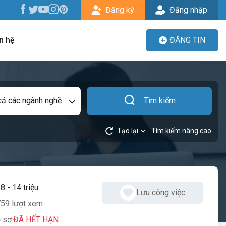
Đăng ký
Đăng nhập
n hệ
ĐĂNG TIN
cả các ngành nghề
Tìm kiếm
Tạo lại
Tìm kiếm nâng cao
:
8 - 14 triệu
Lưu công việc
59 lượt xem
 sơ:
ĐÃ HẾT HẠN