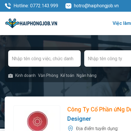
Hotline: 0772.143.999
hotro@haiphongjob.vn
Việc là
Kinh doanh
Văn Phòng
Kế toán
Ngân hàng
Công Ty Cổ Phần ứNg D
Designer
Địa điểm tuyển dụng: