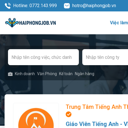
Hotline: 0772.143.999
hotro@haiphongjob.vn
Việc là
Kinh doanh
Văn Phòng
Kế toán
Ngân hàng
Trung Tâm Tiếng Anh Th
Giáo Viên Tiếng Anh - V