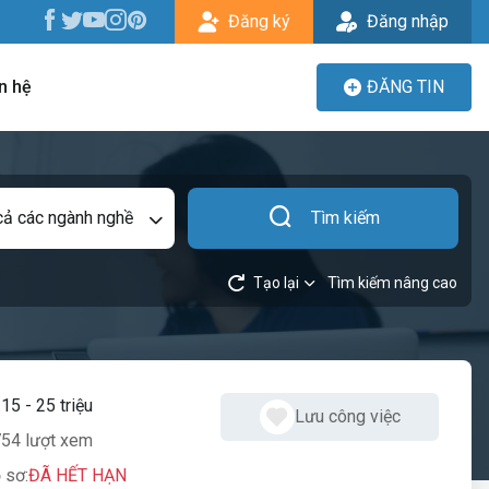
Đăng ký
Đăng nhập
n hệ
ĐĂNG TIN
cả các ngành nghề
Tìm kiếm
Tạo lại
Tìm kiếm nâng cao
:
15 - 25 triệu
Lưu công việc
54 lượt xem
 sơ:
ĐÃ HẾT HẠN