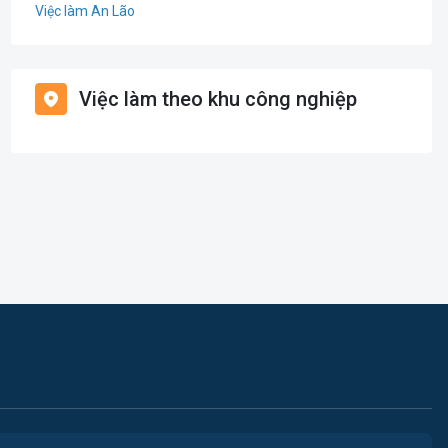
Việc làm An Lão
Giáo dục / Đào tạo
Việc làm Bạch Long Vĩ
Hàng hải / Hàng không
Việc làm theo khu công nghiệp
Việc làm Cát Hải
Văn Phòng
Việc làm Kiến Thụy
In ấn
Việc làm Thủy Nguyên
Kế toán
Việc làm Tiên Lãng
Lao Động Phổ Thông
Việc làm Vĩnh Bảo
Luật
Việc làm Thiên Hương
Kiến trúc
Việc làm Hòa Bình
Ngân hàng
Việc làm Nam Triệu
Nhà hàng / Khách sạn