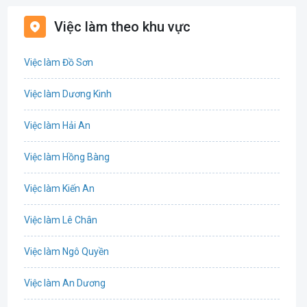
Bất động sản
Việc làm theo khu vực
Biên phiên dịch
Việc làm Đồ Sơn
Bưu chính viễn thông
Việc làm Dương Kinh
Chứng khoán
Việc làm Hải An
IT
Việc làm Hồng Bàng
Công nghệ sinh học
Việc làm Kiến An
Công nghệ thực phẩm
Việc làm Lê Chân
Cơ khí
Việc làm Ngô Quyền
Tổ Chức Sự Kiện
Việc làm An Dương
Điện