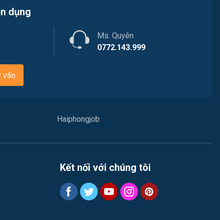
ển dụng
Việc làm Bạch Đằng
Nhân sự
Việc làm Lưu Kiếm
Ms. Quyên
Nội ngoại thất
0772.143.999
Việc làm Lê Ích Mộc
Nông - Lâm - Thủy Sản
ư vấn
Việc làm Hồng An
Quản lý chất lượng (QA/QC)
Việc làm Gia Viên
Marketing
Haiphongjob
Việc làm An Biên
Sản xuất / Vận hành sản xuất
Việc làm Đông Hải
Tài chính / Đầu tư
Kết nối với chúng tôi
Việc làm Phù Liễn
Chăm Sóc Khách Hàng
Việc làm Nam Đồ Sơn
Vận chuyển / Giao nhận / Kho vận
Việc làm Hưng Đạo