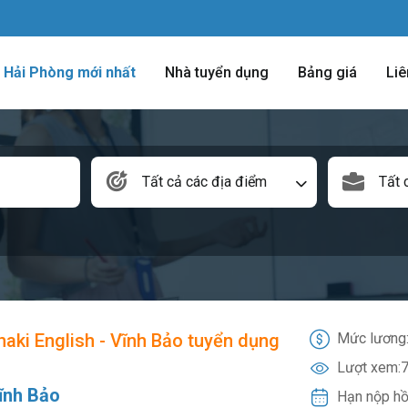
m Hải Phòng mới nhất
Nhà tuyển dụng
Bảng giá
Liê
Tất cả các địa điểm
Tất 
aki English - Vĩnh Bảo tuyển dụng
Mức lương
Lượt xem:
7
ĩnh Bảo
Hạn nộp hồ