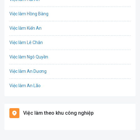
IT
Việc làm Hồng Bàng
Công nghệ sinh học
Việc làm Kiến An
Công nghệ thực phẩm
Việc làm Lê Chân
Cơ khí
Việc làm Ngô Quyền
Tổ Chức Sự Kiện
Việc làm An Dương
Điện
Việc làm An Lão
Giáo dục / Đào tạo
Việc làm Bạch Long Vĩ
Hàng hải / Hàng không
Việc làm theo khu công nghiệp
Việc làm Cát Hải
Văn Phòng
Việc làm Kiến Thụy
In ấn