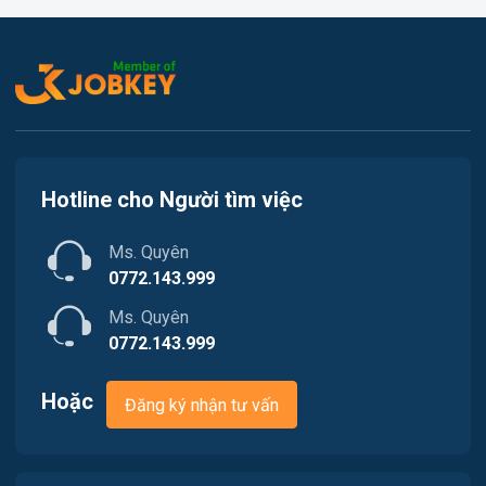
Việc làm Thủy Nguyên
Kế toán
Việc làm Tiên Lãng
Lao Động Phổ Thông
Việc làm Vĩnh Bảo
Luật
Việc làm Thiên Hương
Kiến trúc
Hotline cho Người tìm việc
Việc làm Hòa Bình
Ngân hàng
Ms. Quyên
Việc làm Nam Triệu
Nhà hàng / Khách sạn
0772.143.999
Việc làm Bạch Đằng
Ms. Quyên
Nhân sự
0772.143.999
Việc làm Lưu Kiếm
Nội ngoại thất
Hoặc
Đăng ký nhận tư vấn
Việc làm Lê Ích Mộc
Nông - Lâm - Thủy Sản
Việc làm Hồng An
Quản lý chất lượng (QA/QC)