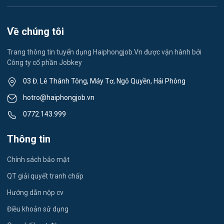
Vệ sinh công nghiệp
Việc làm Việt Hòa
Lễ tân
Về chúng tôi
Việc làm Thành Đông
Spa & Massage
Trang thông tin tuyển dụng Haiphongjob.Vn được vận hành bởi
Công ty cổ phần Jobkey
Việc làm Nam Đồng
Thể dục - thể thao
03 Đ. Lê Thánh Tông, Máy Tơ, Ngô Quyền, Hải Phòng
Việc làm Tân Hưng
Lái xe
hotro@haiphongjob.vn
Việc làm Thạch Khôi
0772.143.999
Tiếng Nhật
Việc làm Tứ Minh
Thông tin
Du lịch
Việc làm Ái Quốc
Chính sách bảo mật
Công nhân
QT giải quyết tranh chấp
Việc làm Chu Văn An
Khu Công Nghiệp
Hướng dẫn nộp cv
Việc làm Chí Linh
Thời Vụ
Điều khoản sử dụng