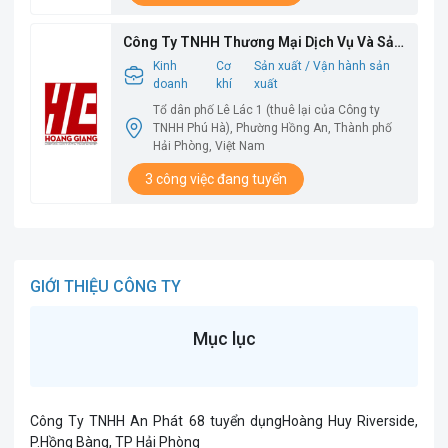
Công Ty TNHH Thương Mại Dịch Vụ Và Sản
Xuất Hoàng Giang
Kinh
Cơ
Sản xuất / Vận hành sản
doanh
khí
xuất
Tổ dân phố Lê Lác 1 (thuê lại của Công ty
TNHH Phú Hà), Phường Hồng An, Thành phố
Hải Phòng, Việt Nam
3 công việc đang tuyển
GIỚI THIỆU CÔNG TY
Mục lục
Công Ty TNHH An Phát 68 tuyển dụng
Hoàng Huy Riverside,
P.Hồng Bàng, TP Hải Phòng