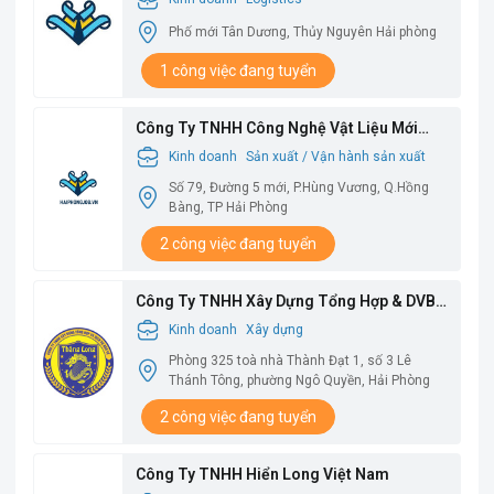
Phố mới Tân Dương, Thủy Nguyên Hải phòng
1 công việc đang tuyển
Công Ty TNHH Công Nghệ Vật Liệu Mới
Babysbreath
Kinh doanh
Sản xuất / Vận hành sản xuất
Số 79, Đường 5 mới, P.Hùng Vương, Q.Hồng
Bàng, TP Hải Phòng
2 công việc đang tuyển
Công Ty TNHH Xây Dựng Tổng Hợp & DVBV
Thăng Long
Kinh doanh
Xây dựng
Phòng 325 toà nhà Thành Đạt 1, số 3 Lê
Thánh Tông, phường Ngô Quyền, Hải Phòng
2 công việc đang tuyển
Công Ty TNHH Hiển Long Việt Nam