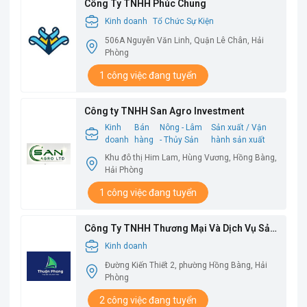
Công Ty TNHH Phúc Chung
Kinh doanh
Tổ Chức Sự Kiện
506A Nguyễn Văn Linh, Quận Lê Chân, Hải
Phòng
1 công việc đang tuyển
Công ty TNHH San Agro Investment
Kinh
Bán
Nông - Lâm
Sản xuất / Vận
doanh
hàng
- Thủy Sản
hành sản xuất
Khu đô thị Him Lam, Hùng Vương, Hồng Bàng,
Hải Phòng
1 công việc đang tuyển
Công Ty TNHH Thương Mại Và Dịch Vụ Sản
Xuất Thuận Phong
Kinh doanh
Đường Kiến Thiết 2, phường Hồng Bàng, Hải
Phòng
2 công việc đang tuyển