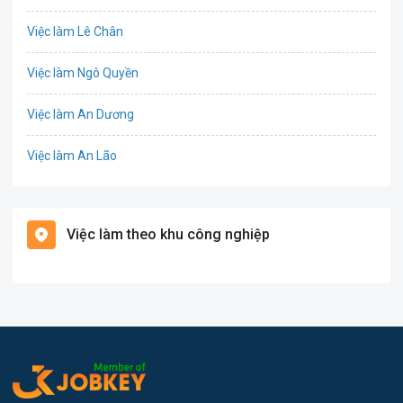
Công nghệ thực phẩm
Việc làm Lê Chân
Cơ khí
Việc làm Ngô Quyền
Tổ Chức Sự Kiện
Việc làm An Dương
Điện
Việc làm An Lão
Giáo dục / Đào tạo
Việc làm Bạch Long Vĩ
Hàng hải / Hàng không
Việc làm theo khu công nghiệp
Việc làm Cát Hải
Văn Phòng
Việc làm Kiến Thụy
In ấn
Việc làm Thủy Nguyên
Kế toán
Việc làm Tiên Lãng
Lao Động Phổ Thông