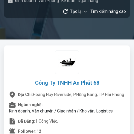
Kinh doanh
Văn Phòng
Kế toán
Ngân hàng
Tạo lại
Tìm kiếm nâng cao
Công Ty TNHH An Phát 68
Địa Chỉ:
Hoàng Huy Riverside, P.Hồng Bàng, TP Hải Phòng
Ngành nghề:
Kinh doanh, Vận chuyển / Giao nhận / Kho vận, Logistics
Đã Đăng:
1 Công Việc.
Follower:
12