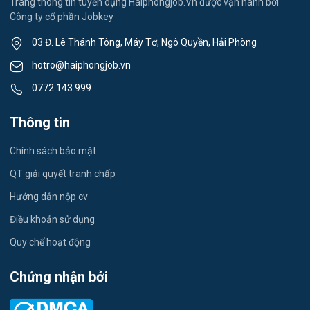
Trang thông tin tuyển dụng Haiphongjob.Vn được vận hành bởi
Công ty cổ phần Jobkey
Việc làm Nam Đồng
Thể dục - thể thao
03 Đ. Lê Thánh Tông, Máy Tơ, Ngô Quyền, Hải Phòng
Việc làm Tân Hưng
Lái xe
hotro@haiphongjob.vn
Việc làm Thạch Khôi
0772.143.999
Tiếng Nhật
Việc làm Tứ Minh
Thông tin
Du lịch
Việc làm Ái Quốc
Chính sách bảo mật
Công nhân
QT giải quyết tranh chấp
Việc làm Chu Văn An
Khu Công Nghiệp
Hướng dẫn nộp cv
Việc làm Chí Linh
Thời Vụ
Điều khoản sử dụng
Việc làm Trần Hưng Đạo
Quy chế hoạt động
Tiếng Hàn
Việc làm Nguyễn Trãi
Chứng nhận bởi
Tiếng Trung
Việc làm Trần Nhân Tông