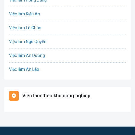
Việc làm Hồng Bàng
Công nghệ sinh học
Việc làm Kiến An
Công nghệ thực phẩm
Việc làm Lê Chân
Cơ khí
Việc làm Ngô Quyền
Tổ Chức Sự Kiện
Việc làm An Dương
Điện
Việc làm An Lão
Giáo dục / Đào tạo
Việc làm Bạch Long Vĩ
Hàng hải / Hàng không
Việc làm theo khu công nghiệp
Việc làm Cát Hải
Văn Phòng
Việc làm Kiến Thụy
In ấn
Việc làm Thủy Nguyên
Kế toán