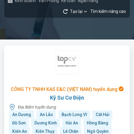
Kinh doanh
Văn Phòng
Kế toán
Ngân hàng
Tạo lại
Tìm kiếm nâng cao
CÔNG TY TNHH KAS E&C (VIỆT NAM) tuyển dụng
Kỹ Sư Cơ Điện
Địa điểm tuyển dụng:
An Dương
An Lão
Bạch Long Vĩ
Cát Hải
Đồ Sơn
Dương Kinh
Hải An
Hồng Bàng
Kiến An
Kiến Thụy
Lê Chân
Ngô Quyền