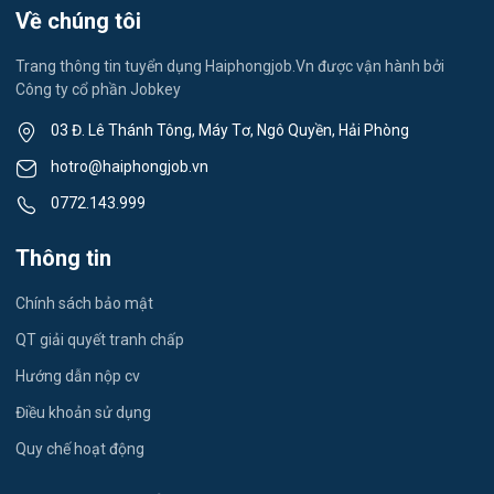
Lễ tân
Về chúng tôi
Việc làm Thành Đông
Spa & Massage
Trang thông tin tuyển dụng Haiphongjob.Vn được vận hành bởi
Công ty cổ phần Jobkey
Việc làm Nam Đồng
Thể dục - thể thao
03 Đ. Lê Thánh Tông, Máy Tơ, Ngô Quyền, Hải Phòng
Việc làm Tân Hưng
Lái xe
hotro@haiphongjob.vn
Việc làm Thạch Khôi
0772.143.999
Tiếng Nhật
Việc làm Tứ Minh
Thông tin
Du lịch
Việc làm Ái Quốc
Chính sách bảo mật
Công nhân
QT giải quyết tranh chấp
Việc làm Chu Văn An
Khu Công Nghiệp
Hướng dẫn nộp cv
Việc làm Chí Linh
Thời Vụ
Điều khoản sử dụng
Việc làm Trần Hưng Đạo
Quy chế hoạt động
Tiếng Hàn