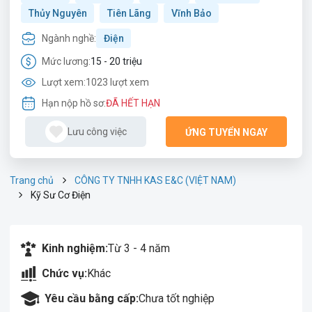
Thủy Nguyên
Tiên Lãng
Vĩnh Bảo
Ngành nghề:
Điện
Mức lương:
15 - 20 triệu
Lượt xem:
1023 lượt xem
Hạn nộp hồ sơ:
ĐÃ HẾT HẠN
Lưu công việc
ỨNG TUYỂN NGAY
Trang chủ
CÔNG TY TNHH KAS E&C (VIỆT NAM)
Kỹ Sư Cơ Điện
Kinh nghiệm:
Từ 3 - 4 năm
Chức vụ:
Khác
Yêu cầu bằng cấp:
Chưa tốt nghiệp