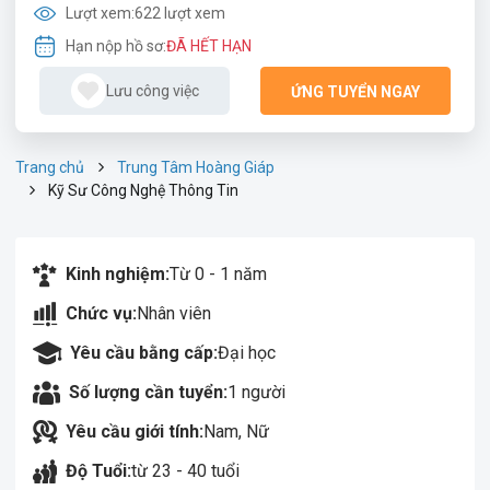
Lượt xem:
622 lượt xem
Hạn nộp hồ sơ:
ĐÃ HẾT HẠN
Lưu công việc
ỨNG TUYỂN NGAY
Trang chủ
Trung Tâm Hoàng Giáp
Kỹ Sư Công Nghệ Thông Tin
Kinh nghiệm:
Từ 0 - 1 năm
Chức vụ:
Nhân viên
Yêu cầu bằng cấp:
Đại học
Số lượng cần tuyển:
1 người
Yêu cầu giới tính:
Nam, Nữ
Độ Tuổi:
từ 23 - 40 tuổi