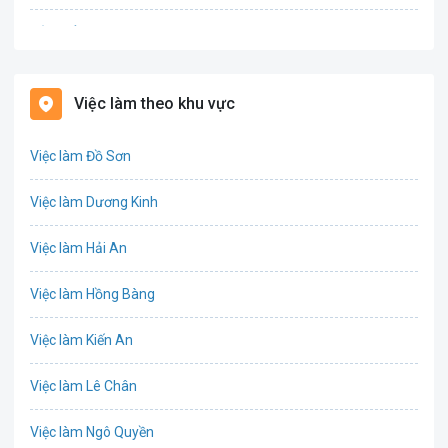
Bảo hiểm
Bất động sản
Việc làm theo khu vực
Biên phiên dịch
Việc làm Đồ Sơn
Bưu chính viễn thông
Việc làm Dương Kinh
Chứng khoán
Việc làm Hải An
IT
Việc làm Hồng Bàng
Công nghệ sinh học
Việc làm Kiến An
Công nghệ thực phẩm
Việc làm Lê Chân
Cơ khí
Việc làm Ngô Quyền
Tổ Chức Sự Kiện