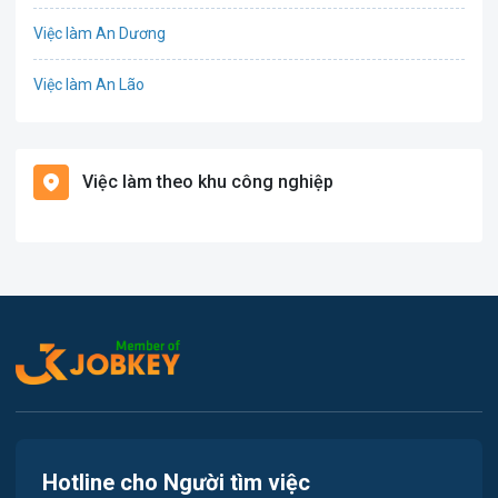
Việc làm An Dương
Điện
Việc làm An Lão
Giáo dục / Đào tạo
Việc làm Bạch Long Vĩ
Hàng hải / Hàng không
Việc làm theo khu công nghiệp
Việc làm Cát Hải
Văn Phòng
Việc làm Kiến Thụy
In ấn
Việc làm Thủy Nguyên
Kế toán
Việc làm Tiên Lãng
Lao Động Phổ Thông
Việc làm Vĩnh Bảo
Luật
Việc làm Thiên Hương
Kiến trúc
Hotline cho Người tìm việc
Việc làm Hòa Bình