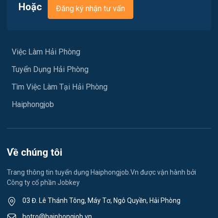
Việc làm Nam Đồ Sơn
Hoặc
Đăng ký nhận tư vấn
Vận chuyển / Giao nhận / Kho vận
Việc làm Hưng Đạo
Xây dựng
Việc làm An Hải
Việc Làm Hải Phòng
Y tế
Tuyển Dụng Hải Phòng
Việc làm An Phong
Ngành khác
Tìm Việc Làm Tại Hải Phòng
Việc làm Hải Dương
May mặc
Haiphongjob
Việc làm Lê Thanh Nghị
Vệ sinh công nghiệp
Việc làm Việt Hòa
Lễ tân
Về chúng tôi
Việc làm Thành Đông
Spa & Massage
Trang thông tin tuyển dụng Haiphongjob.Vn được vận hành bởi
Công ty cổ phần Jobkey
Việc làm Nam Đồng
Thể dục - thể thao
03 Đ. Lê Thánh Tông, Máy Tơ, Ngô Quyền, Hải Phòng
Việc làm Tân Hưng
Lái xe
hotro@haiphongjob.vn