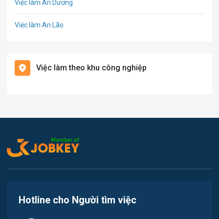
Việc làm An Dương
Điện
Việc làm An Lão
Giáo dục / Đào tạo
Việc làm Bạch Long Vĩ
Hàng hải / Hàng không
Việc làm theo khu công nghiệp
Việc làm Cát Hải
Văn Phòng
Việc làm Kiến Thụy
In ấn
Việc làm Thủy Nguyên
Kế toán
Việc làm Tiên Lãng
Lao Động Phổ Thông
Việc làm Vĩnh Bảo
Luật
Việc làm Thiên Hương
Kiến trúc
Hotline cho Người tìm việc
Việc làm Hòa Bình
Ngân hàng