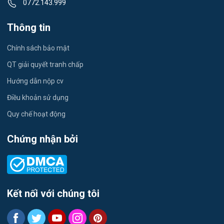
0772.143.999
Tiếng Nhật
Việc làm Tứ Minh
Thông tin
Du lịch
Việc làm Ái Quốc
Chính sách bảo mật
Công nhân
QT giải quyết tranh chấp
Việc làm Chu Văn An
Khu Công Nghiệp
Hướng dẫn nộp cv
Việc làm Chí Linh
Thời Vụ
Điều khoản sử dụng
Việc làm Trần Hưng Đạo
Quy chế hoạt động
Tiếng Hàn
Việc làm Nguyễn Trãi
Chứng nhận bởi
Tiếng Trung
Việc làm Trần Nhân Tông
Xuất Nhập Khẩu
Việc làm Lê Đại Hành
Y Dược
Kết nối với chúng tôi
Việc làm Kinh Môn
Logistics