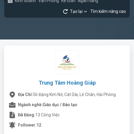
Kinh doanh
Văn Phòng
Kế toán
Ngân hàng
Tạo lại
Tìm kiếm nâng cao
Trung Tâm Hoàng Giáp
Địa Chỉ:
56 Đặng Kim Nở, Cát Dài, Lê Chân, Hải Phòng
Ngành nghề:
Giáo dục / Đào tạo
Đã Đăng:
13 Công Việc.
Follower:
12