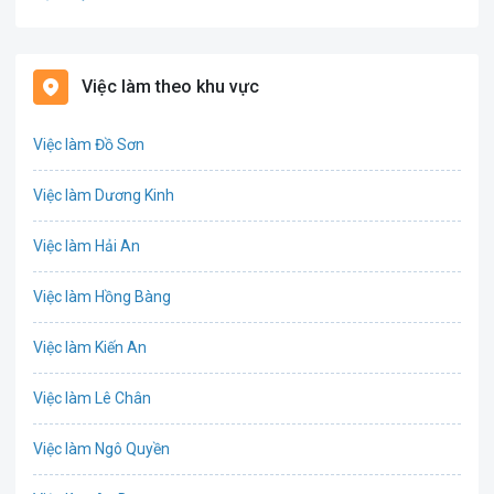
Bảo hiểm
Bất động sản
Việc làm theo khu vực
Biên phiên dịch
Việc làm Đồ Sơn
Bưu chính viễn thông
Việc làm Dương Kinh
Chứng khoán
Việc làm Hải An
IT
Việc làm Hồng Bàng
Công nghệ sinh học
Việc làm Kiến An
Công nghệ thực phẩm
Việc làm Lê Chân
Cơ khí
Việc làm Ngô Quyền
Tổ Chức Sự Kiện