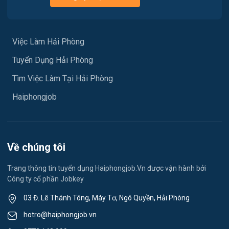
Việc làm Hưng Đạo
Xây dựng
Việc làm An Hải
Việc Làm Hải Phòng
Y tế
Tuyển Dụng Hải Phòng
Việc làm An Phong
Ngành khác
Tìm Việc Làm Tại Hải Phòng
Việc làm Hải Dương
May mặc
Haiphongjob
Việc làm Lê Thanh Nghị
Vệ sinh công nghiệp
Việc làm Việt Hòa
Lễ tân
Về chúng tôi
Việc làm Thành Đông
Spa & Massage
Trang thông tin tuyển dụng Haiphongjob.Vn được vận hành bởi
Công ty cổ phần Jobkey
Việc làm Nam Đồng
Thể dục - thể thao
03 Đ. Lê Thánh Tông, Máy Tơ, Ngô Quyền, Hải Phòng
Việc làm Tân Hưng
Lái xe
hotro@haiphongjob.vn
Việc làm Thạch Khôi