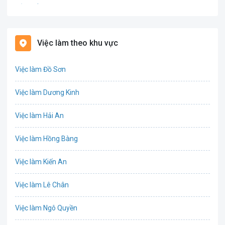
Bảo hiểm
Bất động sản
Việc làm theo khu vực
Biên phiên dịch
Việc làm Đồ Sơn
Bưu chính viễn thông
Việc làm Dương Kinh
Chứng khoán
Việc làm Hải An
IT
Việc làm Hồng Bàng
Công nghệ sinh học
Việc làm Kiến An
Công nghệ thực phẩm
Việc làm Lê Chân
Cơ khí
Việc làm Ngô Quyền
Tổ Chức Sự Kiện