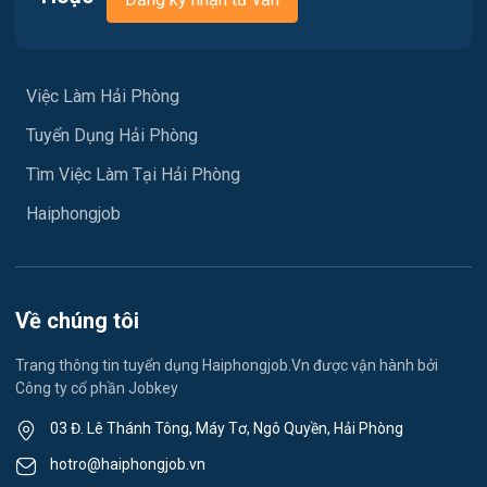
Vận chuyển / Giao nhận / Kho vận
Việc làm Hưng Đạo
Xây dựng
Việc làm An Hải
Việc Làm Hải Phòng
Y tế
Tuyển Dụng Hải Phòng
Việc làm An Phong
Ngành khác
Tìm Việc Làm Tại Hải Phòng
Việc làm Hải Dương
May mặc
Haiphongjob
Việc làm Lê Thanh Nghị
Vệ sinh công nghiệp
Việc làm Việt Hòa
Lễ tân
Về chúng tôi
Việc làm Thành Đông
Spa & Massage
Trang thông tin tuyển dụng Haiphongjob.Vn được vận hành bởi
Công ty cổ phần Jobkey
Việc làm Nam Đồng
Thể dục - thể thao
03 Đ. Lê Thánh Tông, Máy Tơ, Ngô Quyền, Hải Phòng
Việc làm Tân Hưng
Lái xe
hotro@haiphongjob.vn