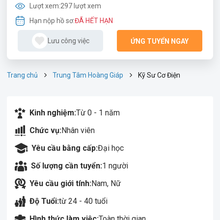
Lượt xem:
297 lượt xem
Hạn nộp hồ sơ:
ĐÃ HẾT HẠN
Lưu công việc
ỨNG TUYỂN NGAY
Trang chủ
Trung Tâm Hoàng Giáp
Kỹ Sư Cơ Điện
Kinh nghiệm:
Từ 0 - 1 năm
Chức vụ:
Nhân viên
Yêu cầu bằng cấp:
Đại học
Số lượng cần tuyển:
1 người
Yêu cầu giới tính:
Nam, Nữ
Độ Tuổi:
từ 24 - 40 tuổi
Hình thức làm việc:
Toàn thời gian