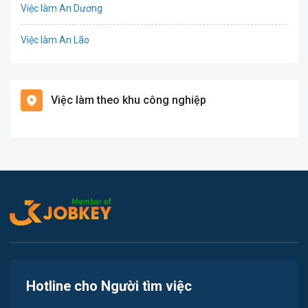
Việc làm An Dương
Điện
Việc làm An Lão
Giáo dục / Đào tạo
Việc làm Bạch Long Vĩ
Hàng hải / Hàng không
Việc làm theo khu công nghiệp
Việc làm Cát Hải
Văn Phòng
Việc làm Kiến Thụy
In ấn
Việc làm Thủy Nguyên
Kế toán
Việc làm Tiên Lãng
Lao Động Phổ Thông
Việc làm Vĩnh Bảo
Luật
Việc làm Thiên Hương
Kiến trúc
Hotline cho Người tìm việc
Việc làm Hòa Bình
Ngân hàng