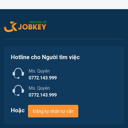
Việc làm Thủy Nguyên
Kế toán
Việc làm Tiên Lãng
Lao Động Phổ Thông
Việc làm Vĩnh Bảo
Luật
Việc làm Thiên Hương
Kiến trúc
Hotline cho Người tìm việc
Việc làm Hòa Bình
Ngân hàng
Ms. Quyên
Việc làm Nam Triệu
Nhà hàng / Khách sạn
0772.143.999
Việc làm Bạch Đằng
Ms. Quyên
Nhân sự
0772.143.999
Việc làm Lưu Kiếm
Nội ngoại thất
Hoặc
Đăng ký nhận tư vấn
Việc làm Lê Ích Mộc
Nông - Lâm - Thủy Sản
Việc làm Hồng An