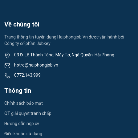
Việc làm Lê Thanh Nghị
Vệ sinh công nghiệp
Việc làm Việt Hòa
Lễ tân
Về chúng tôi
Việc làm Thành Đông
Spa & Massage
Trang thông tin tuyển dụng Haiphongjob.Vn được vận hành bởi
Công ty cổ phần Jobkey
Việc làm Nam Đồng
Thể dục - thể thao
03 Đ. Lê Thánh Tông, Máy Tơ, Ngô Quyền, Hải Phòng
Việc làm Tân Hưng
Lái xe
hotro@haiphongjob.vn
Việc làm Thạch Khôi
0772.143.999
Tiếng Nhật
Việc làm Tứ Minh
Thông tin
Du lịch
Việc làm Ái Quốc
Chính sách bảo mật
Công nhân
QT giải quyết tranh chấp
Việc làm Chu Văn An
Khu Công Nghiệp
Hướng dẫn nộp cv
Việc làm Chí Linh
Thời Vụ
Điều khoản sử dụng