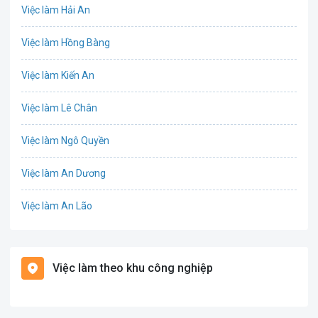
Việc làm Hải An
IT
Việc làm Hồng Bàng
Công nghệ sinh học
Việc làm Kiến An
Công nghệ thực phẩm
Việc làm Lê Chân
Cơ khí
Việc làm Ngô Quyền
Tổ Chức Sự Kiện
Việc làm An Dương
Điện
Việc làm An Lão
Giáo dục / Đào tạo
Việc làm Bạch Long Vĩ
Hàng hải / Hàng không
Việc làm theo khu công nghiệp
Việc làm Cát Hải
Văn Phòng
Việc làm Kiến Thụy
In ấn