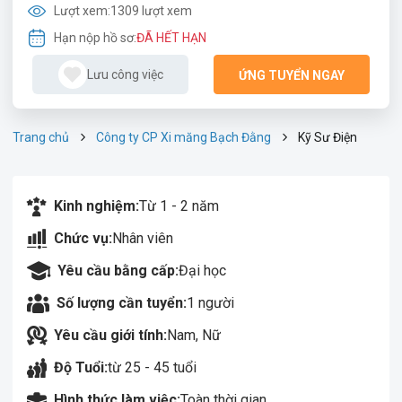
Lượt xem:
1309 lượt xem
Hạn nộp hồ sơ:
ĐÃ HẾT HẠN
Lưu công việc
ỨNG TUYỂN NGAY
Trang chủ
Công ty CP Xi măng Bạch Đằng
Kỹ Sư Điện
Kinh nghiệm:
Từ 1 - 2 năm
Chức vụ:
Nhân viên
Yêu cầu bằng cấp:
Đại học
Số lượng cần tuyển:
1 người
Yêu cầu giới tính:
Nam, Nữ
Độ Tuổi:
từ 25 - 45 tuổi
Hình thức làm việc:
Toàn thời gian