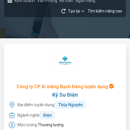
Kinh doanh
Văn Phòng
Kế toán
Ngân hàng
Tạo lại
Tìm kiếm nâng cao
Công ty CP Xi măng Bạch Đằng tuyển dụng
Kỹ Sư Điện
Địa điểm tuyển dụng:
Thủy Nguyên
Ngành nghề:
Điện
Mức lương:
Thương lượng