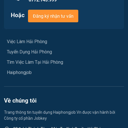
Việc làm Phù Liễn
Chăm Sóc Khách Hàng
Việc làm Nam Đồ Sơn
Hoặc
Đăng ký nhận tư vấn
Vận chuyển / Giao nhận / Kho vận
Việc làm Hưng Đạo
Xây dựng
Việc làm An Hải
Việc Làm Hải Phòng
Y tế
Tuyển Dụng Hải Phòng
Việc làm An Phong
Ngành khác
Tìm Việc Làm Tại Hải Phòng
Việc làm Hải Dương
May mặc
Haiphongjob
Việc làm Lê Thanh Nghị
Vệ sinh công nghiệp
Việc làm Việt Hòa
Lễ tân
Về chúng tôi
Việc làm Thành Đông
Spa & Massage
Trang thông tin tuyển dụng Haiphongjob.Vn được vận hành bởi
Công ty cổ phần Jobkey
Việc làm Nam Đồng
Thể dục - thể thao