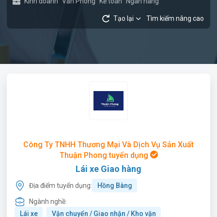
Kinh doanh
Văn Phòng
Kế toán
Ngân hàng
Tạo lại
Tìm kiếm nâng cao
Công Ty TNHH Thương Mại Và Dịch Vụ Sản Xuất
Thuận Phong tuyển dụng
Lái xe Giao hàng
Địa điểm tuyển dụng:
Hồng Bàng
Ngành nghề:
Lái xe
Vận chuyển / Giao nhận / Kho vận