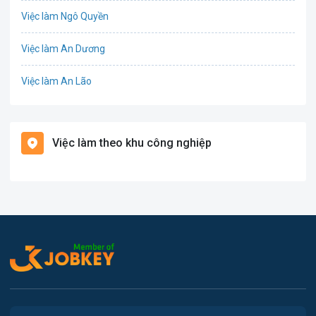
Việc làm Ngô Quyền
Tổ Chức Sự Kiện
Việc làm An Dương
Điện
Việc làm An Lão
Giáo dục / Đào tạo
Việc làm Bạch Long Vĩ
Hàng hải / Hàng không
Việc làm theo khu công nghiệp
Việc làm Cát Hải
Văn Phòng
Việc làm Kiến Thụy
In ấn
Việc làm Thủy Nguyên
Kế toán
Việc làm Tiên Lãng
Lao Động Phổ Thông
Việc làm Vĩnh Bảo
Luật
Việc làm Thiên Hương