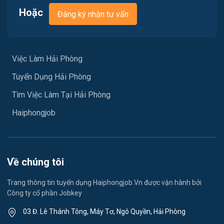
Việc làm Nam Đồ Sơn
Hoặc
Đăng ký nhận tư vấn
Vận chuyển / Giao nhận / Kho vận
Việc làm Hưng Đạo
Xây dựng
Việc làm An Hải
Việc Làm Hải Phòng
Y tế
Tuyển Dụng Hải Phòng
Việc làm An Phong
Ngành khác
Tìm Việc Làm Tại Hải Phòng
Việc làm Hải Dương
May mặc
Haiphongjob
Việc làm Lê Thanh Nghị
Vệ sinh công nghiệp
Việc làm Việt Hòa
Lễ tân
Về chúng tôi
Việc làm Thành Đông
Spa & Massage
Trang thông tin tuyển dụng Haiphongjob.Vn được vận hành bởi
Công ty cổ phần Jobkey
Việc làm Nam Đồng
Thể dục - thể thao
03 Đ. Lê Thánh Tông, Máy Tơ, Ngô Quyền, Hải Phòng
Việc làm Tân Hưng
Lái xe