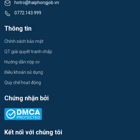
hotro@haiphongjob.vn
Việc làm Thạch Khôi
0772.143.999
Tiếng Nhật
Việc làm Tứ Minh
Thông tin
Du lịch
Việc làm Ái Quốc
Chính sách bảo mật
Công nhân
QT giải quyết tranh chấp
Việc làm Chu Văn An
Khu Công Nghiệp
Hướng dẫn nộp cv
Việc làm Chí Linh
Thời Vụ
Điều khoản sử dụng
Việc làm Trần Hưng Đạo
Quy chế hoạt động
Tiếng Hàn
Việc làm Nguyễn Trãi
Chứng nhận bởi
Tiếng Trung
Việc làm Trần Nhân Tông
Xuất Nhập Khẩu
Việc làm Lê Đại Hành
Y Dược
Kết nối với chúng tôi
Việc làm Kinh Môn