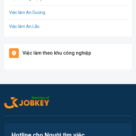
Tổ Chức Sự Kiện
Việc làm An Dương
Điện
Việc làm An Lão
Giáo dục / Đào tạo
Việc làm Bạch Long Vĩ
Hàng hải / Hàng không
Việc làm theo khu công nghiệp
Việc làm Cát Hải
Văn Phòng
Việc làm Kiến Thụy
In ấn
Việc làm Thủy Nguyên
Kế toán
Việc làm Tiên Lãng
Lao Động Phổ Thông
Việc làm Vĩnh Bảo
Luật
Việc làm Thiên Hương
Kiến trúc
Hotline cho Người tìm việc