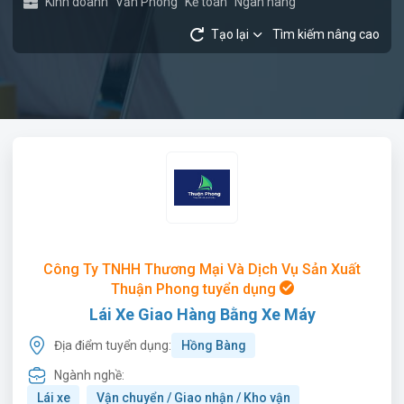
Kinh doanh
Văn Phòng
Kế toán
Ngân hàng
Tạo lại
Tìm kiếm nâng cao
Công Ty TNHH Thương Mại Và Dịch Vụ Sản Xuất
Thuận Phong tuyển dụng
Lái Xe Giao Hàng Bằng Xe Máy
Địa điểm tuyển dụng:
Hồng Bàng
Ngành nghề:
Lái xe
Vận chuyển / Giao nhận / Kho vận