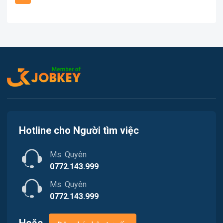
Văn Phòng
Việc làm Kiến Thụy
In ấn
Việc làm Thủy Nguyên
Kế toán
Việc làm Tiên Lãng
Lao Động Phổ Thông
Việc làm Vĩnh Bảo
Luật
Việc làm Thiên Hương
Kiến trúc
Hotline cho Người tìm việc
Việc làm Hòa Bình
Ngân hàng
Ms. Quyên
Việc làm Nam Triệu
Nhà hàng / Khách sạn
0772.143.999
Việc làm Bạch Đằng
Ms. Quyên
Nhân sự
0772.143.999
Việc làm Lưu Kiếm
Nội ngoại thất