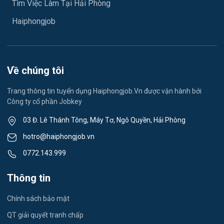
Tìm Việc Làm Tại Hải Phòng
Việc làm Hải Dương
May mặc
Haiphongjob
Việc làm Lê Thanh Nghị
Vệ sinh công nghiệp
Việc làm Việt Hòa
Lễ tân
Về chúng tôi
Việc làm Thành Đông
Spa & Massage
Trang thông tin tuyển dụng Haiphongjob.Vn được vận hành bởi
Công ty cổ phần Jobkey
Việc làm Nam Đồng
Thể dục - thể thao
03 Đ. Lê Thánh Tông, Máy Tơ, Ngô Quyền, Hải Phòng
Việc làm Tân Hưng
Lái xe
hotro@haiphongjob.vn
Việc làm Thạch Khôi
0772.143.999
Tiếng Nhật
Việc làm Tứ Minh
Thông tin
Du lịch
Việc làm Ái Quốc
Chính sách bảo mật
Công nhân
QT giải quyết tranh chấp
Việc làm Chu Văn An