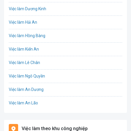
Việc làm Dương Kinh
Chứng khoán
Việc làm Hải An
IT
Việc làm Hồng Bàng
Công nghệ sinh học
Việc làm Kiến An
Công nghệ thực phẩm
Việc làm Lê Chân
Cơ khí
Việc làm Ngô Quyền
Tổ Chức Sự Kiện
Việc làm An Dương
Điện
Việc làm An Lão
Giáo dục / Đào tạo
Việc làm Bạch Long Vĩ
Hàng hải / Hàng không
Việc làm theo khu công nghiệp
Việc làm Cát Hải