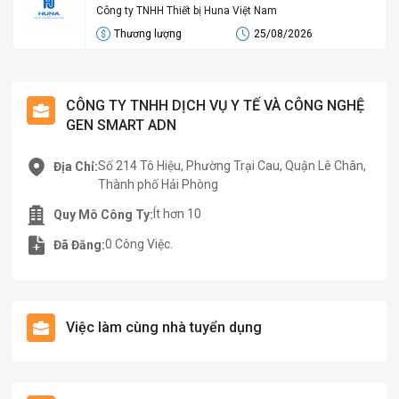
Hòa Công Nghiệp)
Công ty TNHH Thiết bị Huna Việt Nam
Thương lượng
25/08/2026
CÔNG TY TNHH DỊCH VỤ Y TẾ VÀ CÔNG NGHỆ
GEN SMART ADN
Số 214 Tô Hiệu, Phường Trại Cau, Quận Lê Chân,
Địa Chỉ:
Thành phố Hải Phòng
Ít hơn 10
Quy Mô Công Ty:
0 Công Việc.
Đã Đăng:
Việc làm cùng nhà tuyển dụng