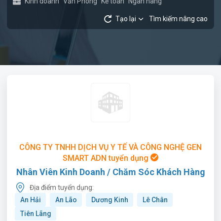
Kinh doanh
Văn Phòng
Kế toán
Ngân hàng
Tạo lại
Tìm kiếm nâng cao
CÔNG TY TNHH DỊCH VỤ Y TẾ VÀ CÔNG NGHỆ GEN
SMART ADN tuyển dụng
Nhân Viên Kinh Doanh / Chăm Sóc Khách Hàng
Địa điểm tuyển dụng:
An Hải
An Lão
Dương Kinh
Lê Chân
Tiên Lãng