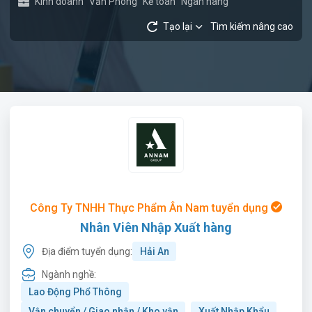
Kinh doanh
Văn Phòng
Kế toán
Ngân hàng
Tạo lại
Tìm kiếm nâng cao
Công Ty TNHH Thực Phẩm Ân Nam tuyển dụng
Nhân Viên Nhập Xuất hàng
Địa điểm tuyển dụng:
Hải An
Ngành nghề:
Lao Động Phổ Thông
Vận chuyển / Giao nhận / Kho vận
Xuất Nhập Khẩu