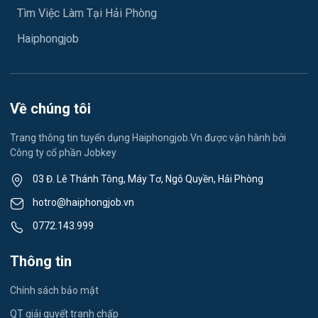
Ngành khác
Tìm Việc Làm Tại Hải Phòng
Việc làm Hải Dương
May mặc
Haiphongjob
Việc làm Lê Thanh Nghị
Vệ sinh công nghiệp
Việc làm Việt Hòa
Lễ tân
Về chúng tôi
Việc làm Thành Đông
Spa & Massage
Trang thông tin tuyển dụng Haiphongjob.Vn được vận hành bởi
Công ty cổ phần Jobkey
Việc làm Nam Đồng
Thể dục - thể thao
03 Đ. Lê Thánh Tông, Máy Tơ, Ngô Quyền, Hải Phòng
Việc làm Tân Hưng
Lái xe
hotro@haiphongjob.vn
Việc làm Thạch Khôi
0772.143.999
Tiếng Nhật
Việc làm Tứ Minh
Thông tin
Du lịch
Việc làm Ái Quốc
Chính sách bảo mật
Công nhân
QT giải quyết tranh chấp
Việc làm Chu Văn An