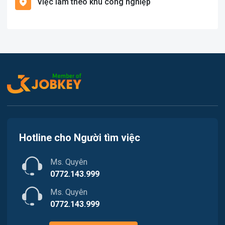
Việc làm theo khu công nghiệp
Việc làm Cát Hải
Văn Phòng
Việc làm Kiến Thụy
In ấn
Việc làm Thủy Nguyên
Kế toán
Việc làm Tiên Lãng
Lao Động Phổ Thông
Việc làm Vĩnh Bảo
Luật
Việc làm Thiên Hương
Kiến trúc
Hotline cho Người tìm việc
Việc làm Hòa Bình
Ngân hàng
Ms. Quyên
Việc làm Nam Triệu
Nhà hàng / Khách sạn
0772.143.999
Việc làm Bạch Đằng
Ms. Quyên
Nhân sự
0772.143.999
Việc làm Lưu Kiếm
Nội ngoại thất