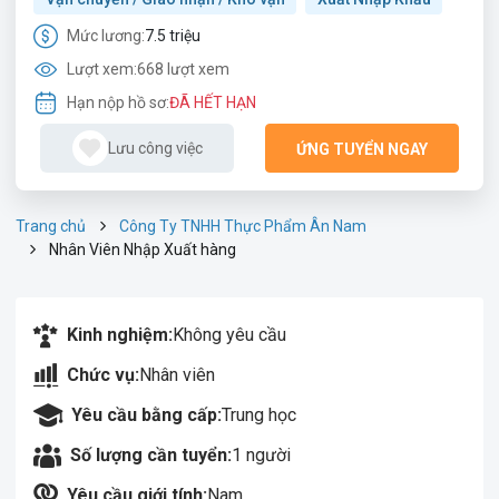
Mức lương:
7.5 triệu
Lượt xem:
668 lượt xem
Hạn nộp hồ sơ:
ĐÃ HẾT HẠN
Lưu công việc
ỨNG TUYỂN NGAY
Trang chủ
Công Ty TNHH Thực Phẩm Ân Nam
Nhân Viên Nhập Xuất hàng
Kinh nghiệm:
Không yêu cầu
Chức vụ:
Nhân viên
Yêu cầu bằng cấp:
Trung học
Số lượng cần tuyển:
1 người
Yêu cầu giới tính:
Nam