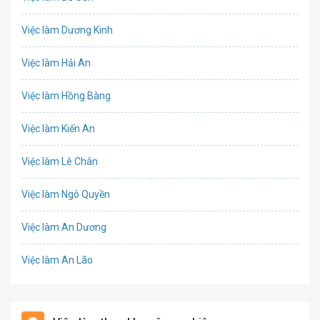
Bưu chính viễn thông
Việc làm Dương Kinh
Chứng khoán
Việc làm Hải An
IT
Việc làm Hồng Bàng
Công nghệ sinh học
Việc làm Kiến An
Công nghệ thực phẩm
Việc làm Lê Chân
Cơ khí
Việc làm Ngô Quyền
Tổ Chức Sự Kiện
Việc làm An Dương
Điện
Việc làm An Lão
Giáo dục / Đào tạo
Việc làm Bạch Long Vĩ
Hàng hải / Hàng không