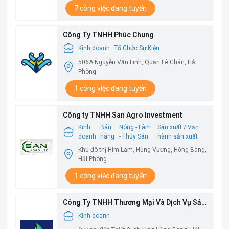
7 công việc đang tuyển
Công Ty TNHH Phúc Chung
Kinh doanh
Tổ Chức Sự Kiện
506A Nguyễn Văn Linh, Quận Lê Chân, Hải
Phòng
1 công việc đang tuyển
Công ty TNHH San Agro Investment
Kinh
Bán
Nông - Lâm
Sản xuất / Vận
doanh
hàng
- Thủy Sản
hành sản xuất
Khu đô thị Him Lam, Hùng Vương, Hồng Bàng,
Hải Phòng
1 công việc đang tuyển
Công Ty TNHH Thương Mại Và Dịch Vụ Sản
Xuất Thuận Phong
Kinh doanh