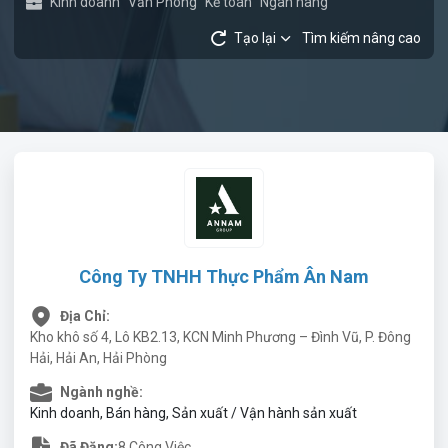
Kinh doanh
Văn Phòng
Kế toán
Ngân hàng
Tạo lại
Tìm kiếm nâng cao
Công Ty TNHH Thực Phẩm Ân Nam
Địa Chỉ:
Kho khô số 4, Lô KB2.13, KCN Minh Phương – Đình Vũ, P. Đông
Hải, Hải An, Hải Phòng
Ngành nghề:
Kinh doanh, Bán hàng, Sản xuất / Vận hành sản xuất
Đã Đăng:
8 Công Việc.