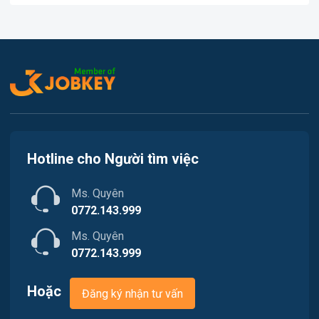
Việc làm Kiến Thụy
In ấn
Việc làm Thủy Nguyên
Kế toán
Việc làm Tiên Lãng
Lao Động Phổ Thông
Việc làm Vĩnh Bảo
Luật
Việc làm Thiên Hương
Kiến trúc
Hotline cho Người tìm việc
Việc làm Hòa Bình
Ngân hàng
Ms. Quyên
Việc làm Nam Triệu
Nhà hàng / Khách sạn
0772.143.999
Việc làm Bạch Đằng
Ms. Quyên
Nhân sự
0772.143.999
Việc làm Lưu Kiếm
Nội ngoại thất
Hoặc
Đăng ký nhận tư vấn
Việc làm Lê Ích Mộc
Nông - Lâm - Thủy Sản