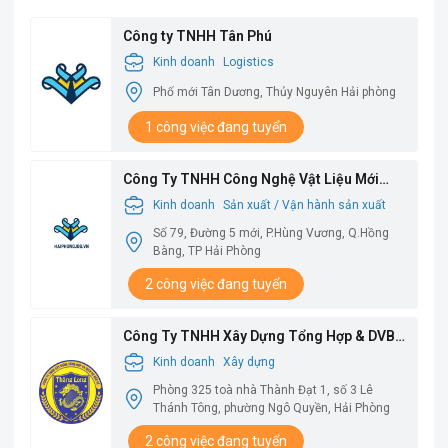
Công ty TNHH Tân Phú
Kinh doanh
Logistics
Phố mới Tân Dương, Thủy Nguyên Hải phòng
1 công việc đang tuyển
Công Ty TNHH Công Nghệ Vật Liệu Mới
Babysbreath
Kinh doanh
Sản xuất / Vận hành sản xuất
Số 79, Đường 5 mới, P.Hùng Vương, Q.Hồng
Bàng, TP Hải Phòng
2 công việc đang tuyển
Công Ty TNHH Xây Dựng Tổng Hợp & DVBV
Thăng Long
Kinh doanh
Xây dựng
Phòng 325 toà nhà Thành Đạt 1, số 3 Lê
Thánh Tông, phường Ngô Quyền, Hải Phòng
2 công việc đang tuyển