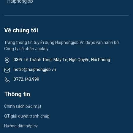
Haiphongjob
Việc làm Lê Thanh Nghị
Vệ sinh công nghiệp
Việc làm Việt Hòa
Lễ tân
Về chúng tôi
Việc làm Thành Đông
Spa & Massage
Trang thông tin tuyển dụng Haiphongjob.Vn được vận hành bởi
Công ty cổ phần Jobkey
Việc làm Nam Đồng
Thể dục - thể thao
03 Đ. Lê Thánh Tông, Máy Tơ, Ngô Quyền, Hải Phòng
Việc làm Tân Hưng
Lái xe
hotro@haiphongjob.vn
Việc làm Thạch Khôi
0772.143.999
Tiếng Nhật
Việc làm Tứ Minh
Thông tin
Du lịch
Việc làm Ái Quốc
Chính sách bảo mật
Công nhân
QT giải quyết tranh chấp
Việc làm Chu Văn An
Khu Công Nghiệp
Hướng dẫn nộp cv
Việc làm Chí Linh