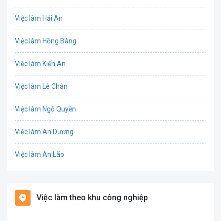
Chứng khoán
Việc làm Hải An
IT
Việc làm Hồng Bàng
Công nghệ sinh học
Việc làm Kiến An
Công nghệ thực phẩm
Việc làm Lê Chân
Cơ khí
Việc làm Ngô Quyền
Tổ Chức Sự Kiện
Việc làm An Dương
Điện
Việc làm An Lão
Giáo dục / Đào tạo
Việc làm Bạch Long Vĩ
Hàng hải / Hàng không
Việc làm theo khu công nghiệp
Việc làm Cát Hải
Văn Phòng