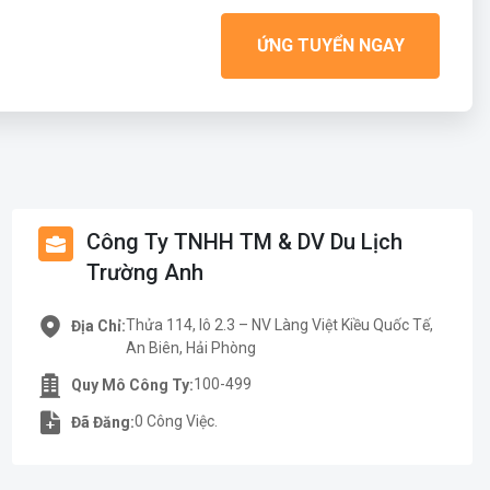
ỨNG TUYỂN NGAY
Công Ty TNHH TM & DV Du Lịch
Trường Anh
Thửa 114, lô 2.3 – NV Làng Việt Kiều Quốc Tế,
Địa Chỉ:
An Biên, Hải Phòng
100-499
Quy Mô Công Ty:
0 Công Việc.
Đã Đăng: