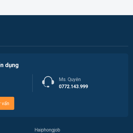
Việc làm Bạch Đằng
Nhân sự
Việc làm Lưu Kiếm
Nội ngoại thất
Việc làm Lê Ích Mộc
Nông - Lâm - Thủy Sản
Việc làm Hồng An
Quản lý chất lượng (QA/QC)
Việc làm Gia Viên
ển dụng
Marketing
Việc làm An Biên
Ms. Quyên
Sản xuất / Vận hành sản xuất
0772.143.999
Việc làm Đông Hải
Tài chính / Đầu tư
ư vấn
Việc làm Phù Liễn
Chăm Sóc Khách Hàng
Việc làm Nam Đồ Sơn
Vận chuyển / Giao nhận / Kho vận
Haiphongjob
Việc làm Hưng Đạo