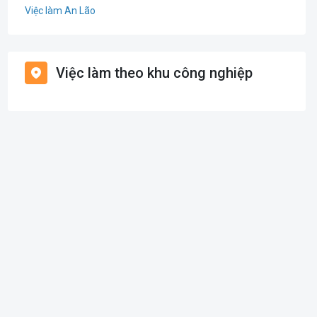
Việc làm An Lão
Giáo dục / Đào tạo
Việc làm Bạch Long Vĩ
Hàng hải / Hàng không
Việc làm theo khu công nghiệp
Việc làm Cát Hải
Văn Phòng
Việc làm Kiến Thụy
In ấn
Việc làm Thủy Nguyên
Kế toán
Việc làm Tiên Lãng
Lao Động Phổ Thông
Việc làm Vĩnh Bảo
Luật
Việc làm Thiên Hương
Kiến trúc
Việc làm Hòa Bình
Ngân hàng
Việc làm Nam Triệu
Nhà hàng / Khách sạn