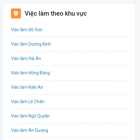
Bất động sản
Việc làm theo khu vực
Biên phiên dịch
Việc làm Đồ Sơn
Bưu chính viễn thông
Việc làm Dương Kinh
Chứng khoán
Việc làm Hải An
IT
Việc làm Hồng Bàng
Công nghệ sinh học
Việc làm Kiến An
Công nghệ thực phẩm
Việc làm Lê Chân
Cơ khí
Việc làm Ngô Quyền
Tổ Chức Sự Kiện
Việc làm An Dương
Điện