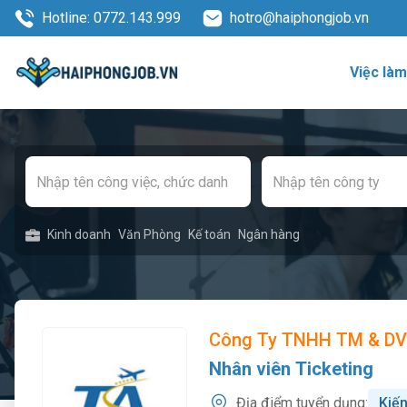
Hotline: 0772.143.999
hotro@haiphongjob.vn
Việc là
Kinh doanh
Văn Phòng
Kế toán
Ngân hàng
Công Ty TNHH TM & DV 
Nhân viên Ticketing
Địa điểm tuyển dụng:
Kiế