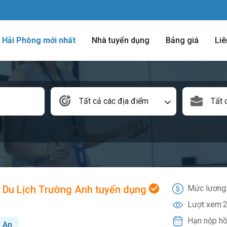
m Hải Phòng mới nhất
Nhà tuyển dụng
Bảng giá
Liê
Tất cả các địa điểm
Tất 
Du Lịch Trường Anh tuyển dụng
Mức lương
Lượt xem:
2
Hạn nộp hồ
n An