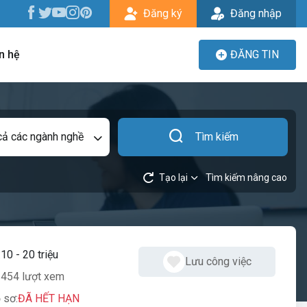
Đăng ký
Đăng nhập
n hệ
ĐĂNG TIN
cả các ngành nghề
Tìm kiếm
Tạo lại
Tìm kiếm nâng cao
:
10 - 20 triệu
Lưu công việc
454 lượt xem
 sơ:
ĐÃ HẾT HẠN