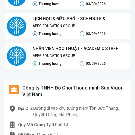
Thương lượng
03/09/2026
LỊCH HỌC & ĐIỀU PHỐI - SCHEDULE &
COORDINATION OFFICER
APEG EDUCATION GROUP
Thương lượng
03/09/2026
NHÂN VIÊN HỌC THUẬT - ACADEMIC STAFF
APEG EDUCATION GROUP
Thương lượng
03/09/2026
Công ty TNHH Đồ Chơi Thông minh Sun Vigor
Việt Nam
Đường đi vào khu tưởng niệm Tôn Đức Thắng,
Địa Chỉ:
Quyết Thắng, Hải Phòng
Ít hơn 10
Quy Mô Công Ty:
0 Công Việc.
Đã Đăng: