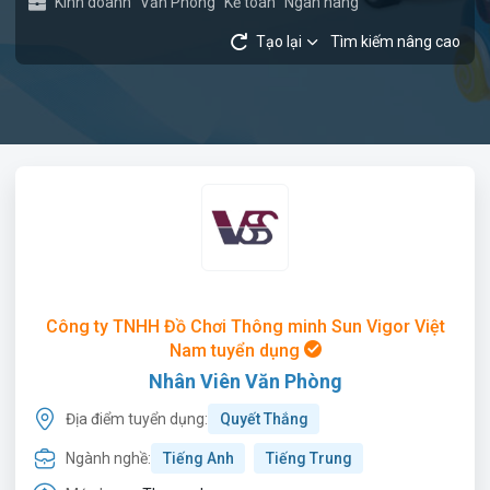
Kinh doanh
Văn Phòng
Kế toán
Ngân hàng
Tạo lại
Tìm kiếm nâng cao
Công ty TNHH Đồ Chơi Thông minh Sun Vigor Việt
Nam tuyển dụng
Nhân Viên Văn Phòng
Địa điểm tuyển dụng:
Quyết Thắng
Ngành nghề:
Tiếng Anh
Tiếng Trung