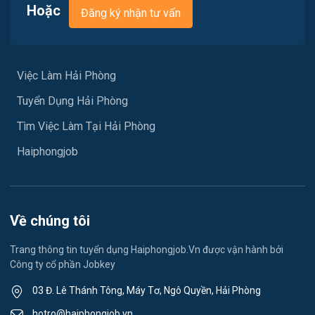
Việc làm Nam Đồ Sơn
Hoặc
Đăng ký nhận tư vấn
Vận chuyển / Giao nhận / Kho vận
Việc làm Hưng Đạo
Xây dựng
Việc làm An Hải
Việc Làm Hải Phòng
Y tế
Tuyển Dụng Hải Phòng
Việc làm An Phong
Ngành khác
Tìm Việc Làm Tại Hải Phòng
Việc làm Hải Dương
May mặc
Haiphongjob
Việc làm Lê Thanh Nghị
Vệ sinh công nghiệp
Việc làm Việt Hòa
Lễ tân
Về chúng tôi
Việc làm Thành Đông
Spa & Massage
Trang thông tin tuyển dụng Haiphongjob.Vn được vận hành bởi
Công ty cổ phần Jobkey
Việc làm Nam Đồng
Thể dục - thể thao
03 Đ. Lê Thánh Tông, Máy Tơ, Ngô Quyền, Hải Phòng
Việc làm Tân Hưng
Lái xe
hotro@haiphongjob.vn