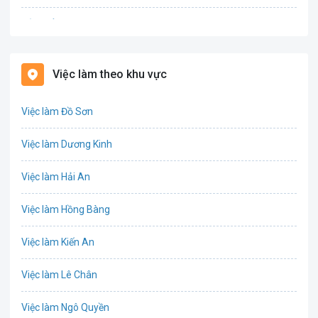
Bảo hiểm
Bất động sản
Việc làm theo khu vực
Biên phiên dịch
Việc làm Đồ Sơn
Bưu chính viễn thông
Việc làm Dương Kinh
Chứng khoán
Việc làm Hải An
IT
Việc làm Hồng Bàng
Công nghệ sinh học
Việc làm Kiến An
Công nghệ thực phẩm
Việc làm Lê Chân
Cơ khí
Việc làm Ngô Quyền
Tổ Chức Sự Kiện