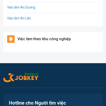
Việc làm An Dương
Điện
Việc làm An Lão
Giáo dục / Đào tạo
Việc làm Bạch Long Vĩ
Hàng hải / Hàng không
Việc làm theo khu công nghiệp
Việc làm Cát Hải
Văn Phòng
Việc làm Kiến Thụy
In ấn
Việc làm Thủy Nguyên
Kế toán
Việc làm Tiên Lãng
Lao Động Phổ Thông
Việc làm Vĩnh Bảo
Luật
Việc làm Thiên Hương
Kiến trúc
Hotline cho Người tìm việc
Việc làm Hòa Bình