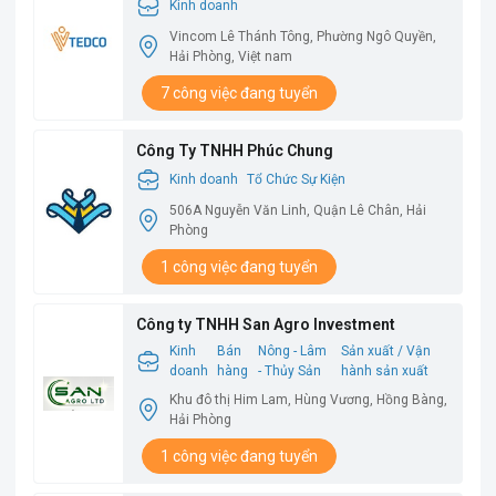
Kinh doanh
Vincom Lê Thánh Tông, Phường Ngô Quyền,
Hải Phòng, Việt nam
7 công việc đang tuyển
Công Ty TNHH Phúc Chung
Kinh doanh
Tổ Chức Sự Kiện
506A Nguyễn Văn Linh, Quận Lê Chân, Hải
Phòng
1 công việc đang tuyển
Công ty TNHH San Agro Investment
Kinh
Bán
Nông - Lâm
Sản xuất / Vận
doanh
hàng
- Thủy Sản
hành sản xuất
Khu đô thị Him Lam, Hùng Vương, Hồng Bàng,
Hải Phòng
1 công việc đang tuyển