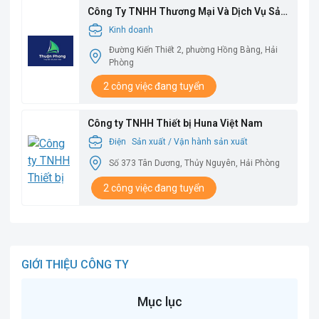
Công Ty TNHH Thương Mại Và Dịch Vụ Sản
Xuất Thuận Phong
Kinh doanh
Đường Kiến Thiết 2, phường Hồng Bàng, Hải
Phòng
2 công việc đang tuyển
Công ty TNHH Thiết bị Huna Việt Nam
Điện
Sản xuất / Vận hành sản xuất
Số 373 Tân Dương, Thủy Nguyên, Hải Phòng
2 công việc đang tuyển
GIỚI THIỆU CÔNG TY
Mục lục