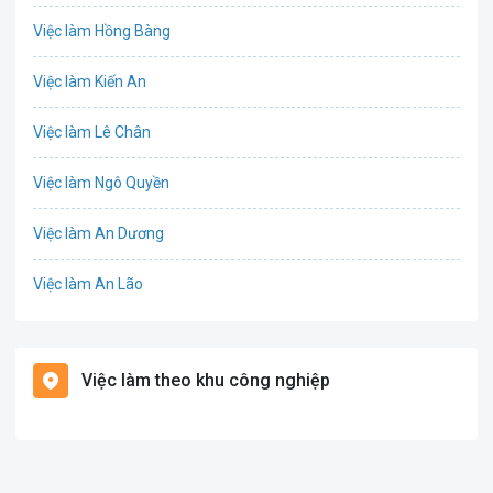
Việc làm Hồng Bàng
Công nghệ sinh học
Việc làm Kiến An
Công nghệ thực phẩm
Việc làm Lê Chân
Cơ khí
Việc làm Ngô Quyền
Tổ Chức Sự Kiện
Việc làm An Dương
Điện
Việc làm An Lão
Giáo dục / Đào tạo
Việc làm Bạch Long Vĩ
Hàng hải / Hàng không
Việc làm theo khu công nghiệp
Việc làm Cát Hải
Văn Phòng
Việc làm Kiến Thụy
In ấn
Việc làm Thủy Nguyên