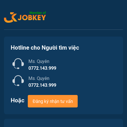
Kế toán
Việc làm Tiên Lãng
Lao Động Phổ Thông
Việc làm Vĩnh Bảo
Luật
Việc làm Thiên Hương
Kiến trúc
Hotline cho Người tìm việc
Việc làm Hòa Bình
Ngân hàng
Ms. Quyên
Việc làm Nam Triệu
Nhà hàng / Khách sạn
0772.143.999
Việc làm Bạch Đằng
Ms. Quyên
Nhân sự
0772.143.999
Việc làm Lưu Kiếm
Nội ngoại thất
Hoặc
Đăng ký nhận tư vấn
Việc làm Lê Ích Mộc
Nông - Lâm - Thủy Sản
Việc làm Hồng An
Quản lý chất lượng (QA/QC)