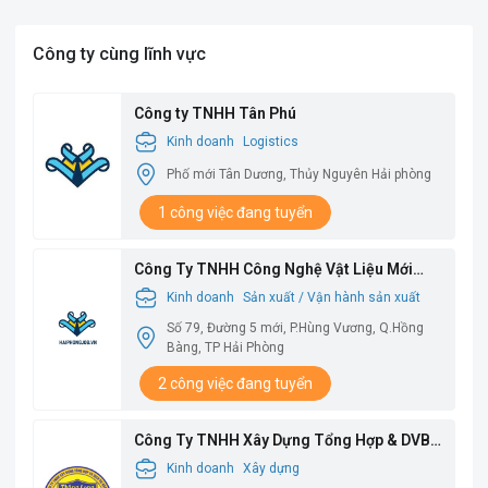
Công ty cùng lĩnh vực
Công ty TNHH Tân Phú
Kinh doanh
Logistics
Phố mới Tân Dương, Thủy Nguyên Hải phòng
1 công việc đang tuyển
Công Ty TNHH Công Nghệ Vật Liệu Mới
Babysbreath
Kinh doanh
Sản xuất / Vận hành sản xuất
Số 79, Đường 5 mới, P.Hùng Vương, Q.Hồng
Bàng, TP Hải Phòng
2 công việc đang tuyển
Công Ty TNHH Xây Dựng Tổng Hợp & DVBV
Thăng Long
Kinh doanh
Xây dựng