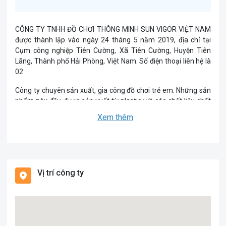
CÔNG TY TNHH ĐỒ CHƠI THÔNG MINH SUN VIGOR VIỆT NAM
được thành lập vào ngày 24 tháng 5 năm 2019, địa chỉ tại
Cụm công nghiệp Tiên Cường, Xã Tiên Cường, Huyện Tiên
Lãng, Thành phố Hải Phòng, Việt Nam. Số điện thoại liên hệ là
02
Công ty chuyên sản xuất, gia công đồ chơi trẻ em. Những sản
phẩm này đều được sản xuất từ plastic với các chất liệu chất
lượng cao, đảm bảo các tiêu chuẩn an toàn trẻ em và xuất sắc
Xem thêm
trong việc thỏa mãn các yêu cầu của khách hàng.
Vị trí công ty