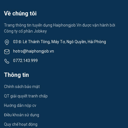
Việc làm Việt Hòa
Lễ tân
Về chúng tôi
Việc làm Thành Đông
Spa & Massage
Trang thông tin tuyển dụng Haiphongjob.Vn được vận hành bởi
Công ty cổ phần Jobkey
Việc làm Nam Đồng
Thể dục - thể thao
03 Đ. Lê Thánh Tông, Máy Tơ, Ngô Quyền, Hải Phòng
Việc làm Tân Hưng
Lái xe
hotro@haiphongjob.vn
Việc làm Thạch Khôi
0772.143.999
Tiếng Nhật
Việc làm Tứ Minh
Thông tin
Du lịch
Việc làm Ái Quốc
Chính sách bảo mật
Công nhân
QT giải quyết tranh chấp
Việc làm Chu Văn An
Khu Công Nghiệp
Hướng dẫn nộp cv
Việc làm Chí Linh
Thời Vụ
Điều khoản sử dụng
Việc làm Trần Hưng Đạo
Quy chế hoạt động
Tiếng Hàn