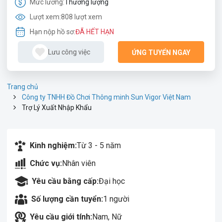
Mức lương:
Thương lượng
Lượt xem:
808 lượt xem
Hạn nộp hồ sơ:
ĐÃ HẾT HẠN
Lưu công việc
ỨNG TUYỂN NGAY
Trang chủ
Công ty TNHH Đồ Chơi Thông minh Sun Vigor Việt Nam
Trợ Lý Xuất Nhập Khẩu
Kinh nghiệm:
Từ 3 - 5 năm
Chức vụ:
Nhân viên
Yêu cầu bằng cấp:
Đại học
Số lượng cần tuyển:
1 người
Yêu cầu giới tính:
Nam, Nữ