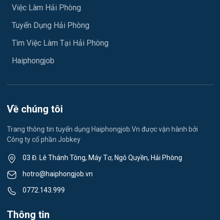
Việc làm An Hải
Việc Làm Hải Phòng
Y tế
Tuyển Dụng Hải Phòng
Việc làm An Phong
Ngành khác
Tìm Việc Làm Tại Hải Phòng
Việc làm Hải Dương
May mặc
Haiphongjob
Việc làm Lê Thanh Nghị
Vệ sinh công nghiệp
Việc làm Việt Hòa
Lễ tân
Về chúng tôi
Việc làm Thành Đông
Spa & Massage
Trang thông tin tuyển dụng Haiphongjob.Vn được vận hành bởi
Công ty cổ phần Jobkey
Việc làm Nam Đồng
Thể dục - thể thao
03 Đ. Lê Thánh Tông, Máy Tơ, Ngô Quyền, Hải Phòng
Việc làm Tân Hưng
Lái xe
hotro@haiphongjob.vn
Việc làm Thạch Khôi
0772.143.999
Tiếng Nhật
Việc làm Tứ Minh
Thông tin
Du lịch