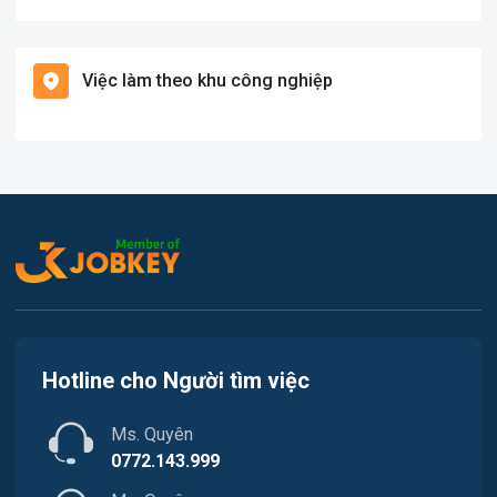
Việc làm Bạch Long Vĩ
Hàng hải / Hàng không
Việc làm theo khu công nghiệp
Việc làm Cát Hải
Văn Phòng
Việc làm Kiến Thụy
In ấn
Việc làm Thủy Nguyên
Kế toán
Việc làm Tiên Lãng
Lao Động Phổ Thông
Việc làm Vĩnh Bảo
Luật
Việc làm Thiên Hương
Kiến trúc
Hotline cho Người tìm việc
Việc làm Hòa Bình
Ngân hàng
Ms. Quyên
Việc làm Nam Triệu
Nhà hàng / Khách sạn
0772.143.999
Việc làm Bạch Đằng