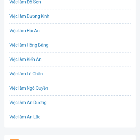
Việc làm Đồ Sơn
Bưu chính viễn thông
Việc làm Dương Kinh
Chứng khoán
Việc làm Hải An
IT
Việc làm Hồng Bàng
Công nghệ sinh học
Việc làm Kiến An
Công nghệ thực phẩm
Việc làm Lê Chân
Cơ khí
Việc làm Ngô Quyền
Tổ Chức Sự Kiện
Việc làm An Dương
Điện
Việc làm An Lão
Giáo dục / Đào tạo
Việc làm Bạch Long Vĩ
Hàng hải / Hàng không