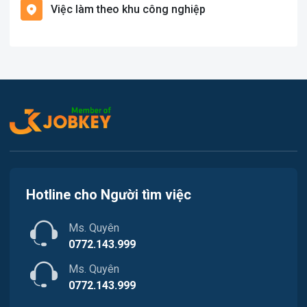
Việc làm theo khu công nghiệp
Việc làm Cát Hải
Văn Phòng
Việc làm Kiến Thụy
In ấn
Việc làm Thủy Nguyên
Kế toán
Việc làm Tiên Lãng
Lao Động Phổ Thông
Việc làm Vĩnh Bảo
Luật
Việc làm Thiên Hương
Kiến trúc
Hotline cho Người tìm việc
Việc làm Hòa Bình
Ngân hàng
Ms. Quyên
Việc làm Nam Triệu
Nhà hàng / Khách sạn
0772.143.999
Việc làm Bạch Đằng
Ms. Quyên
Nhân sự
0772.143.999
Việc làm Lưu Kiếm
Nội ngoại thất