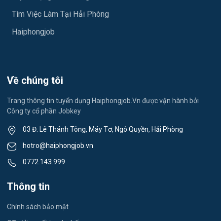
Ngành khác
Tìm Việc Làm Tại Hải Phòng
Việc làm Hải Dương
May mặc
Haiphongjob
Việc làm Lê Thanh Nghị
Vệ sinh công nghiệp
Việc làm Việt Hòa
Lễ tân
Về chúng tôi
Việc làm Thành Đông
Spa & Massage
Trang thông tin tuyển dụng Haiphongjob.Vn được vận hành bởi
Công ty cổ phần Jobkey
Việc làm Nam Đồng
Thể dục - thể thao
03 Đ. Lê Thánh Tông, Máy Tơ, Ngô Quyền, Hải Phòng
Việc làm Tân Hưng
Lái xe
hotro@haiphongjob.vn
Việc làm Thạch Khôi
0772.143.999
Tiếng Nhật
Việc làm Tứ Minh
Thông tin
Du lịch
Việc làm Ái Quốc
Chính sách bảo mật
Công nhân