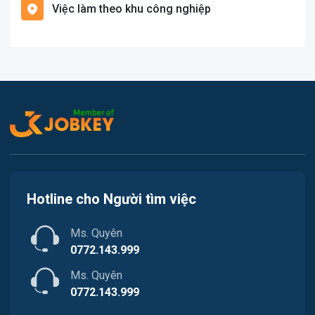
Việc làm theo khu công nghiệp
Việc làm Cát Hải
Văn Phòng
Việc làm Kiến Thụy
In ấn
Việc làm Thủy Nguyên
Kế toán
Việc làm Tiên Lãng
Lao Động Phổ Thông
Việc làm Vĩnh Bảo
Luật
Việc làm Thiên Hương
Kiến trúc
Hotline cho Người tìm việc
Việc làm Hòa Bình
Ngân hàng
Ms. Quyên
Việc làm Nam Triệu
Nhà hàng / Khách sạn
0772.143.999
Việc làm Bạch Đằng
Ms. Quyên
Nhân sự
0772.143.999
Việc làm Lưu Kiếm
Nội ngoại thất