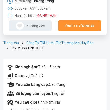
Mức lương:
Thương lượng
Lượt xem:
651 lượt xem
Hạn nộp hồ sơ:
ĐÃ HẾT HẠN
Lưu công việc
ỨNG TUYỂN NGAY
Trang chủ
Công Ty TNHH Đầu Tư Thương Mại Huy Bảo
Trợ Lý Chủ Tịch HĐQT
Kinh nghiệm:
Từ 3 - 5 năm
Chức vụ:
Quản lý
Yêu cầu bằng cấp:
Cao đẳng
Số lượng cần tuyển:
1 người
Yêu cầu giới tính:
Nam, Nữ