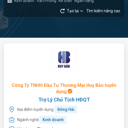
Kinh doanh
Văn Phòng
Kế toán
Ngân hàng
Tạo lại
Tìm kiếm nâng cao
Công Ty TNHH Đầu Tư Thương Mại Huy Bảo tuyển
dụng
Trợ Lý Chủ Tịch HĐQT
Địa điểm tuyển dụng:
Đông Hải
Ngành nghề:
Kinh doanh