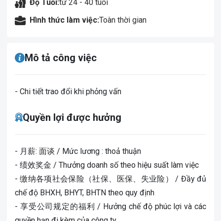
Độ Tuổi:
từ 24 - 40 tuổi
Hình thức làm việc:
Toàn thời gian
Mô tả công việc
- Chi tiết trao đổi khi phỏng vấn
Quyền lợi được hưởng
- 月薪: 面谈 / Mức lương : thoả thuận
- 绩效奖金 / Thưởng doanh số theo hiệu suất làm việc
- 缴纳各项社会保险（社保、医保、失业险） / Đầy đủ
chế độ BHXH, BHYT, BHTN theo quy định
- 享受公司规定的福利 / Hưởng chế độ phúc lợi và các
quyền hạn đi kèm của công ty.