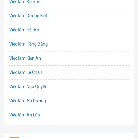
Việc làm Đồ Sơn
Bưu chính viễn thông
Việc làm Dương Kinh
Chứng khoán
Việc làm Hải An
IT
Việc làm Hồng Bàng
Công nghệ sinh học
Việc làm Kiến An
Công nghệ thực phẩm
Việc làm Lê Chân
Cơ khí
Việc làm Ngô Quyền
Tổ Chức Sự Kiện
Việc làm An Dương
Điện
Việc làm An Lão
Giáo dục / Đào tạo
Việc làm Bạch Long Vĩ
Hàng hải / Hàng không