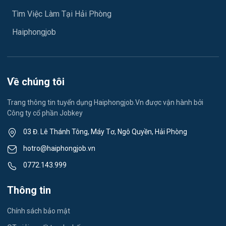
Ngành khác
Tìm Việc Làm Tại Hải Phòng
Việc làm Hải Dương
May mặc
Haiphongjob
Việc làm Lê Thanh Nghị
Vệ sinh công nghiệp
Việc làm Việt Hòa
Lễ tân
Về chúng tôi
Việc làm Thành Đông
Spa & Massage
Trang thông tin tuyển dụng Haiphongjob.Vn được vận hành bởi
Công ty cổ phần Jobkey
Việc làm Nam Đồng
Thể dục - thể thao
03 Đ. Lê Thánh Tông, Máy Tơ, Ngô Quyền, Hải Phòng
Việc làm Tân Hưng
Lái xe
hotro@haiphongjob.vn
Việc làm Thạch Khôi
0772.143.999
Tiếng Nhật
Việc làm Tứ Minh
Thông tin
Du lịch
Việc làm Ái Quốc
Chính sách bảo mật
Công nhân