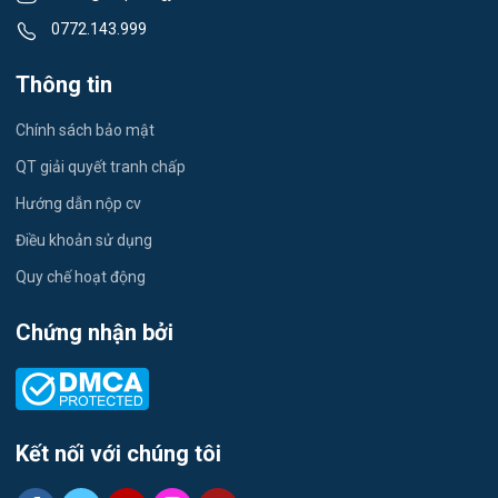
Việc làm Thạch Khôi
0772.143.999
Tiếng Nhật
Việc làm Tứ Minh
Thông tin
Du lịch
Việc làm Ái Quốc
Chính sách bảo mật
Công nhân
QT giải quyết tranh chấp
Việc làm Chu Văn An
Khu Công Nghiệp
Hướng dẫn nộp cv
Việc làm Chí Linh
Thời Vụ
Điều khoản sử dụng
Việc làm Trần Hưng Đạo
Quy chế hoạt động
Tiếng Hàn
Việc làm Nguyễn Trãi
Chứng nhận bởi
Tiếng Trung
Việc làm Trần Nhân Tông
Xuất Nhập Khẩu
Việc làm Lê Đại Hành
Y Dược
Kết nối với chúng tôi
Việc làm Kinh Môn
Logistics