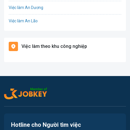
Việc làm An Dương
Điện
Việc làm An Lão
Giáo dục / Đào tạo
Việc làm Bạch Long Vĩ
Hàng hải / Hàng không
Việc làm theo khu công nghiệp
Việc làm Cát Hải
Văn Phòng
Việc làm Kiến Thụy
In ấn
Việc làm Thủy Nguyên
Kế toán
Việc làm Tiên Lãng
Lao Động Phổ Thông
Việc làm Vĩnh Bảo
Luật
Việc làm Thiên Hương
Kiến trúc
Hotline cho Người tìm việc
Việc làm Hòa Bình