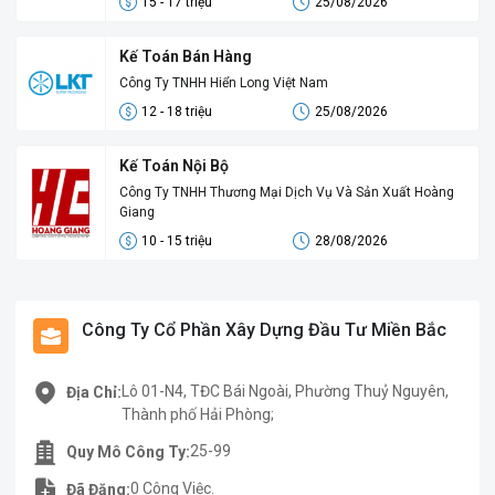
15 - 17 triệu
25/08/2026
Kế Toán Bán Hàng
Công Ty TNHH Hiển Long Việt Nam
12 - 18 triệu
25/08/2026
Kế Toán Nội Bộ
Công Ty TNHH Thương Mại Dịch Vụ Và Sản Xuất Hoàng
Giang
10 - 15 triệu
28/08/2026
Công Ty Cổ Phần Xây Dựng Đầu Tư Miền Bắc
Lô 01-N4, TĐC Bái Ngoài, Phường Thuỷ Nguyên,
Địa Chỉ:
Thành phố Hải Phòng;
25-99
Quy Mô Công Ty:
0 Công Việc.
Đã Đăng: