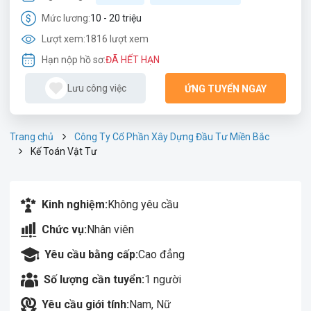
Mức lương:
10 - 20 triệu
Lượt xem:
1816 lượt xem
Hạn nộp hồ sơ:
ĐÃ HẾT HẠN
Lưu công việc
ỨNG TUYỂN NGAY
Trang chủ
Công Ty Cổ Phần Xây Dựng Đầu Tư Miền Bắc
Kế Toán Vật Tư
Kinh nghiệm:
Không yêu cầu
Chức vụ:
Nhân viên
Yêu cầu bằng cấp:
Cao đẳng
Số lượng cần tuyển:
1 người
Yêu cầu giới tính:
Nam, Nữ