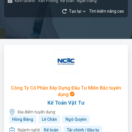
Kinh doanh
Văn Phòng
Kế toán
Ngân hàng
Tạo lại
Tìm kiếm nâng cao
Công Ty Cổ Phần Xây Dựng Đầu Tư Miền Bắc tuyển
dụng
Kế Toán Vật Tư
Địa điểm tuyển dụng:
Hồng Bàng
Lê Chân
Ngô Quyền
Ngành nghề:
Kế toán
Tài chính / Đầu tư