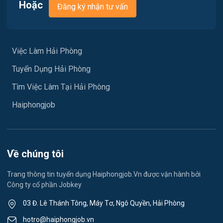
Việc làm Nam Đồ Sơn
Hoặc
Đăng ký nhận tư vấn
Vận chuyển / Giao nhận / Kho vận
Việc làm Hưng Đạo
Xây dựng
Việc làm An Hải
Việc Làm Hải Phòng
Y tế
Tuyển Dụng Hải Phòng
Việc làm An Phong
Ngành khác
Tìm Việc Làm Tại Hải Phòng
Việc làm Hải Dương
May mặc
Haiphongjob
Việc làm Lê Thanh Nghị
Vệ sinh công nghiệp
Việc làm Việt Hòa
Lễ tân
Về chúng tôi
Việc làm Thành Đông
Spa & Massage
Trang thông tin tuyển dụng Haiphongjob.Vn được vận hành bởi
Công ty cổ phần Jobkey
Việc làm Nam Đồng
Thể dục - thể thao
03 Đ. Lê Thánh Tông, Máy Tơ, Ngô Quyền, Hải Phòng
Việc làm Tân Hưng
Lái xe
hotro@haiphongjob.vn