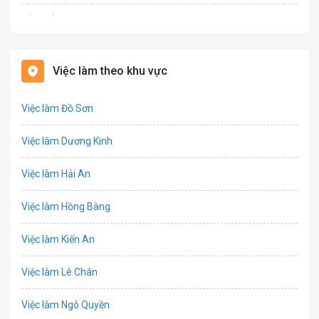
Bảo hiểm
Bất động sản
Việc làm theo khu vực
Biên phiên dịch
Việc làm Đồ Sơn
Bưu chính viễn thông
Việc làm Dương Kinh
Chứng khoán
Việc làm Hải An
IT
Việc làm Hồng Bàng
Công nghệ sinh học
Việc làm Kiến An
Công nghệ thực phẩm
Việc làm Lê Chân
Cơ khí
Việc làm Ngô Quyền
Tổ Chức Sự Kiện