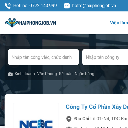
Hotline: 0772.143.999
hotro@haiphongjob.vn
Việc là
Kinh doanh
Văn Phòng
Kế toán
Ngân hàng
Công Ty Cổ Phần Xây D
Địa Chỉ:
Lô 01-N4, TĐC Bái