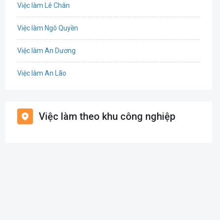
Việc làm Lê Chân
Cơ khí
Việc làm Ngô Quyền
Tổ Chức Sự Kiện
Việc làm An Dương
Điện
Việc làm An Lão
Giáo dục / Đào tạo
Việc làm Bạch Long Vĩ
Hàng hải / Hàng không
Việc làm theo khu công nghiệp
Việc làm Cát Hải
Văn Phòng
Việc làm Kiến Thụy
In ấn
Việc làm Thủy Nguyên
Kế toán
Việc làm Tiên Lãng
Lao Động Phổ Thông
Việc làm Vĩnh Bảo
Luật