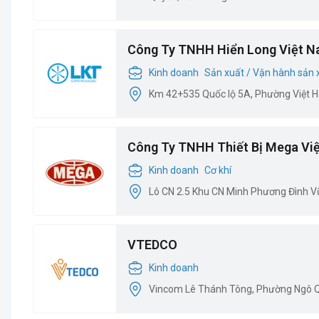
Công Ty TNHH Hiển Long Việt 
Kinh doanh
Sản xuất / Vận hành sản 
Km 42+535 Quốc lộ 5A, Phường Việt H
Công Ty TNHH Thiết Bị Mega Vi
Kinh doanh
Cơ khí
Lô CN 2.5 Khu CN Minh Phương Đình Vũ,
VTEDCO
Kinh doanh
Vincom Lê Thánh Tông, Phường Ngô Q