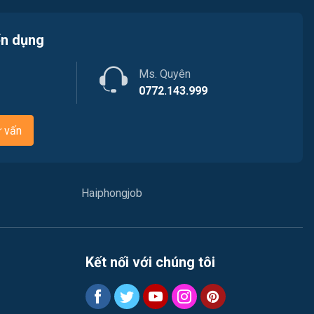
Tài chính / Đầu tư
Việc làm Phù Liễn
Chăm Sóc Khách Hàng
ển dụng
Việc làm Nam Đồ Sơn
Vận chuyển / Giao nhận / Kho vận
Ms. Quyên
Việc làm Hưng Đạo
0772.143.999
Xây dựng
Việc làm An Hải
ư vấn
Y tế
Việc làm An Phong
Ngành khác
Việc làm Hải Dương
Haiphongjob
May mặc
Việc làm Lê Thanh Nghị
Vệ sinh công nghiệp
Việc làm Việt Hòa
Kết nối với chúng tôi
Lễ tân
Việc làm Thành Đông
Spa & Massage