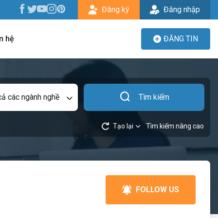
Đăng ký
Đăng nhập
n hệ
ĐĂNG TIN
cả các ngành nghề
Tìm kiếm
Tạo lại
Tìm kiếm nâng cao
FOLLOW US