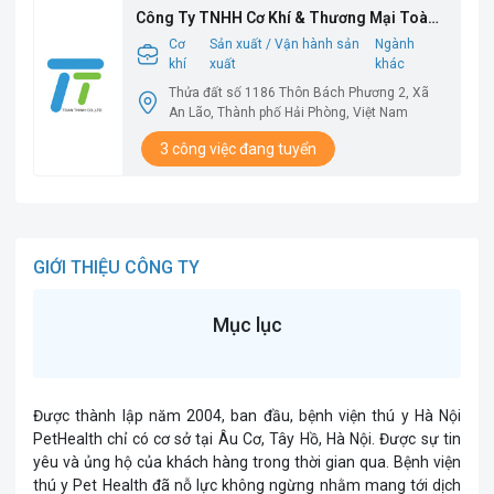
Công Ty TNHH Cơ Khí & Thương Mại Toàn
Thịnh
Cơ
Sản xuất / Vận hành sản
Ngành
khí
xuất
khác
Thửa đất số 1186 Thôn Bách Phương 2, Xã
An Lão, Thành phố Hải Phòng, Việt Nam
3 công việc đang tuyển
GIỚI THIỆU CÔNG TY
Mục lục
Được thành lập năm 2004, ban đầu, bệnh viện thú y Hà Nội
PetHealth chỉ có cơ sở tại Âu Cơ, Tây Hồ, Hà Nội. Được sự tin
yêu và ủng hộ của khách hàng trong thời gian qua. Bệnh viện
thú y Pet Health đã nỗ lực không ngừng nhằm mang tới dịch