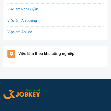
Cơ khí
Việc làm Ngô Quyền
Tổ Chức Sự Kiện
Việc làm An Dương
Điện
Việc làm An Lão
Giáo dục / Đào tạo
Việc làm Bạch Long Vĩ
Hàng hải / Hàng không
Việc làm theo khu công nghiệp
Việc làm Cát Hải
Văn Phòng
Việc làm Kiến Thụy
In ấn
Việc làm Thủy Nguyên
Kế toán
Việc làm Tiên Lãng
Lao Động Phổ Thông
Việc làm Vĩnh Bảo
Luật