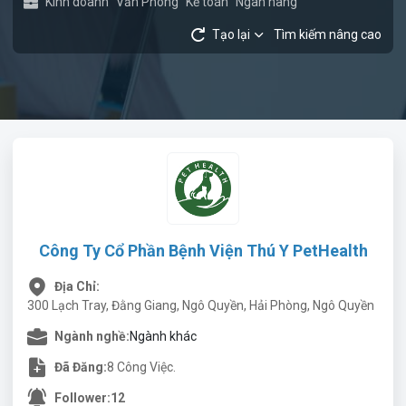
Kinh doanh
Văn Phòng
Kế toán
Ngân hàng
Tạo lại
Tìm kiếm nâng cao
Công Ty Cổ Phần Bệnh Viện Thú Y PetHealth
Địa Chỉ:
300 Lạch Tray, Đằng Giang, Ngô Quyền, Hải Phòng, Ngô Quyền
Ngành nghề:
Ngành khác
Đã Đăng:
8 Công Việc.
Follower:
12