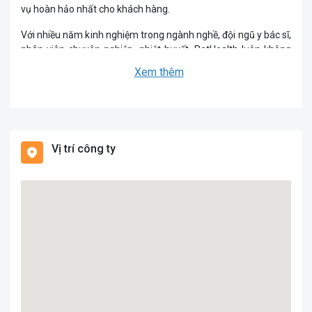
vụ hoàn hảo nhất cho khách hàng.
Với nhiều năm kinh nghiệm trong ngành nghề, đội ngũ y bác sĩ,
nhân viên chuyên nghiệp, nhiệt huyết, PetHealth luôn không
ngừng nâng cao chất lượng cũng như đa dạng các dịch vụ
Xem thêm
chăm sóc sức khỏe và làm đẹp cho thú cưng. Bệnh viện thú ý
PetHealth luôn phục vụ khách hàng bằng tất cả Tâm – Tín –
Tài của mình. Chính vì vậy mà chúng tôi luôn nhận được sự tin
yêu của rất nhiều quý khách hàng.
Vị trí công ty
Với bề dày hơn 15 năm phát triển, PetHealth không ngừng
phát triển lớn mạnh đồng hành cùng với sự phát triển của xã
hội. Chúng tôi luôn mong muốn đóng góp công sức của mình
cho sự phát triển chung của cộng đồng và của xã hội.
PetHealth, tiền thân là một phòng khám thú y thuộc
International Laboratory Veterinary Service được thành lập
vào năm 2003, tới năm 2004 thì chính thức tách ra xây dựng
độc lập với tên Bệnh viện thú y Pet Health tại địa chỉ 191 Âu
Cơ. Năm 2008 Bệnh viện chuyển đến cơ sở 240 Âu Cơ và thay
đổi chiến lược phát triển. Năm 2015 bệnh viện mở thêm chi
nhánh tại Mỹ Đình và chi nhánh tại Từ Sơn vào năm 2017.