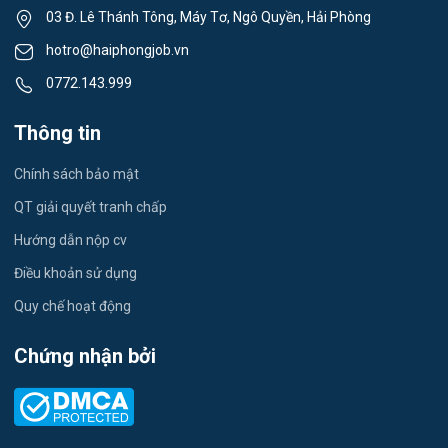
03 Đ. Lê Thánh Tông, Máy Tơ, Ngô Quyền, Hải Phòng
Việc làm Tân Hưng
Lái xe
hotro@haiphongjob.vn
Việc làm Thạch Khôi
0772.143.999
Tiếng Nhật
Việc làm Tứ Minh
Thông tin
Du lịch
Việc làm Ái Quốc
Chính sách bảo mật
Công nhân
QT giải quyết tranh chấp
Việc làm Chu Văn An
Khu Công Nghiệp
Hướng dẫn nộp cv
Việc làm Chí Linh
Thời Vụ
Điều khoản sử dụng
Việc làm Trần Hưng Đạo
Quy chế hoạt động
Tiếng Hàn
Việc làm Nguyễn Trãi
Chứng nhận bởi
Tiếng Trung
Việc làm Trần Nhân Tông
Xuất Nhập Khẩu
Việc làm Lê Đại Hành