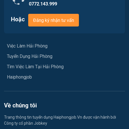
0772.143.999
Việc làm Phù Liễn
Chăm Sóc Khách Hàng
Việc làm Nam Đồ Sơn
Hoặc
Đăng ký nhận tư vấn
Vận chuyển / Giao nhận / Kho vận
Việc làm Hưng Đạo
Xây dựng
Việc làm An Hải
Việc Làm Hải Phòng
Y tế
Tuyển Dụng Hải Phòng
Việc làm An Phong
Ngành khác
Tìm Việc Làm Tại Hải Phòng
Việc làm Hải Dương
May mặc
Haiphongjob
Việc làm Lê Thanh Nghị
Vệ sinh công nghiệp
Việc làm Việt Hòa
Lễ tân
Về chúng tôi
Việc làm Thành Đông
Spa & Massage
Trang thông tin tuyển dụng Haiphongjob.Vn được vận hành bởi
Công ty cổ phần Jobkey
Việc làm Nam Đồng
Thể dục - thể thao