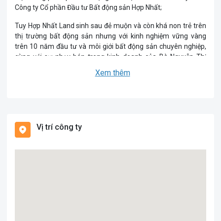
Công ty Cổ phần Đầu tư Bất động sản Hợp Nhất;
Tuy Hợp Nhất Land sinh sau đẻ muộn và còn khá non trẻ trên
thị trường bất động sản nhưng với kinh nghiệm vững vàng
trên 10 năm đầu tư và môi giới bất động sản chuyên nghiệp,
cùng với sự nhạy bén trong kinh doanh của Bà Nguyễn Thị
Hồng Nhất - Tổng Giám đốc đã đưa Hợp Nhất Land trở thành
Xem thêm
đơn vị quản lý và phân phối các dự án bất động sản uy tín tại
Việt Nam.
Vị trí công ty