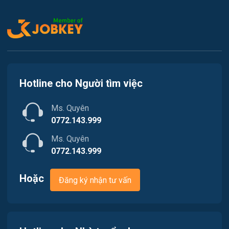
Kế toán
Việc làm Tiên Lãng
Lao Động Phổ Thông
Việc làm Vĩnh Bảo
Luật
Việc làm Thiên Hương
Kiến trúc
Hotline cho Người tìm việc
Việc làm Hòa Bình
Ngân hàng
Ms. Quyên
Việc làm Nam Triệu
Nhà hàng / Khách sạn
0772.143.999
Việc làm Bạch Đằng
Ms. Quyên
Nhân sự
0772.143.999
Việc làm Lưu Kiếm
Nội ngoại thất
Hoặc
Đăng ký nhận tư vấn
Việc làm Lê Ích Mộc
Nông - Lâm - Thủy Sản
Việc làm Hồng An
Quản lý chất lượng (QA/QC)