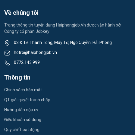
Việc làm Việt Hòa
Lễ tân
Về chúng tôi
Việc làm Thành Đông
Spa & Massage
Trang thông tin tuyển dụng Haiphongjob.Vn được vận hành bởi
Công ty cổ phần Jobkey
Việc làm Nam Đồng
Thể dục - thể thao
03 Đ. Lê Thánh Tông, Máy Tơ, Ngô Quyền, Hải Phòng
Việc làm Tân Hưng
Lái xe
hotro@haiphongjob.vn
Việc làm Thạch Khôi
0772.143.999
Tiếng Nhật
Việc làm Tứ Minh
Thông tin
Du lịch
Việc làm Ái Quốc
Chính sách bảo mật
Công nhân
QT giải quyết tranh chấp
Việc làm Chu Văn An
Khu Công Nghiệp
Hướng dẫn nộp cv
Việc làm Chí Linh
Thời Vụ
Điều khoản sử dụng
Việc làm Trần Hưng Đạo
Quy chế hoạt động
Tiếng Hàn