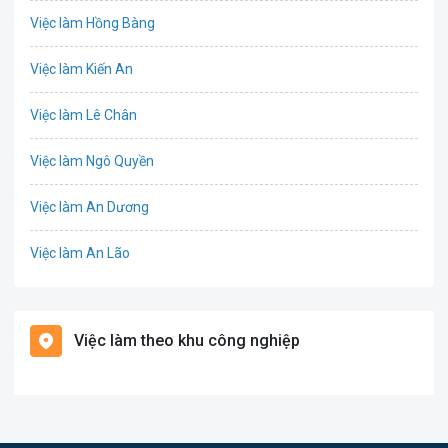
Việc làm Hồng Bàng
Công nghệ sinh học
Việc làm Kiến An
Công nghệ thực phẩm
Việc làm Lê Chân
Cơ khí
Việc làm Ngô Quyền
Tổ Chức Sự Kiện
Việc làm An Dương
Điện
Việc làm An Lão
Giáo dục / Đào tạo
Việc làm Bạch Long Vĩ
Hàng hải / Hàng không
Việc làm theo khu công nghiệp
Việc làm Cát Hải
Văn Phòng
Việc làm Kiến Thụy
In ấn
Việc làm Thủy Nguyên