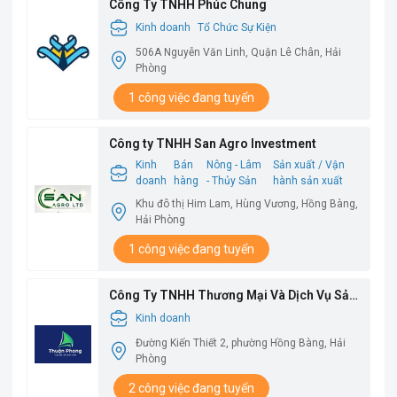
Công Ty TNHH Phúc Chung
Kinh doanh
Tổ Chức Sự Kiện
506A Nguyễn Văn Linh, Quận Lê Chân, Hải
Phòng
1 công việc đang tuyển
Công ty TNHH San Agro Investment
Kinh
Bán
Nông - Lâm
Sản xuất / Vận
doanh
hàng
- Thủy Sản
hành sản xuất
Khu đô thị Him Lam, Hùng Vương, Hồng Bàng,
Hải Phòng
1 công việc đang tuyển
Công Ty TNHH Thương Mại Và Dịch Vụ Sản
Xuất Thuận Phong
Kinh doanh
Đường Kiến Thiết 2, phường Hồng Bàng, Hải
Phòng
2 công việc đang tuyển