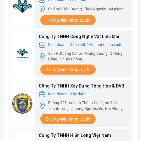
Phố mới Tân Dương, Thủy Nguyên Hải phòng
1 công việc đang tuyển
Công Ty TNHH Công Nghệ Vật Liệu Mới
Babysbreath
Kinh doanh
Sản xuất / Vận hành sản xuất
Số 79, Đường 5 mới, P.Hùng Vương, Q.Hồng
Bàng, TP Hải Phòng
2 công việc đang tuyển
Công Ty TNHH Xây Dựng Tổng Hợp & DVBV
Thăng Long
Kinh doanh
Xây dựng
Phòng 325 toà nhà Thành Đạt 1, số 3 Lê
Thánh Tông, phường Ngô Quyền, Hải Phòng
2 công việc đang tuyển
Công Ty TNHH Hiển Long Việt Nam