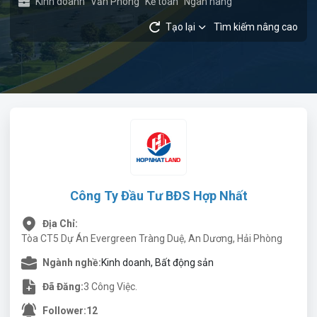
Kinh doanh
Văn Phòng
Kế toán
Ngân hàng
Tạo lại
Tìm kiếm nâng cao
Công Ty Đầu Tư BĐS Hợp Nhất
Địa Chỉ:
Tòa CT5 Dự Án Evergreen Tràng Duệ, An Dương, Hải Phòng
Ngành nghề:
Kinh doanh, Bất động sản
Đã Đăng:
3 Công Việc.
Follower:
12