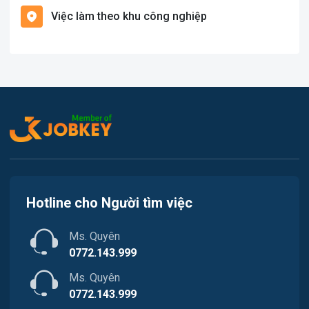
Việc làm theo khu công nghiệp
Việc làm Cát Hải
Văn Phòng
Việc làm Kiến Thụy
In ấn
Việc làm Thủy Nguyên
Kế toán
Việc làm Tiên Lãng
Lao Động Phổ Thông
Việc làm Vĩnh Bảo
Luật
Việc làm Thiên Hương
Kiến trúc
Hotline cho Người tìm việc
Việc làm Hòa Bình
Ngân hàng
Ms. Quyên
Việc làm Nam Triệu
Nhà hàng / Khách sạn
0772.143.999
Việc làm Bạch Đằng
Ms. Quyên
Nhân sự
0772.143.999
Việc làm Lưu Kiếm