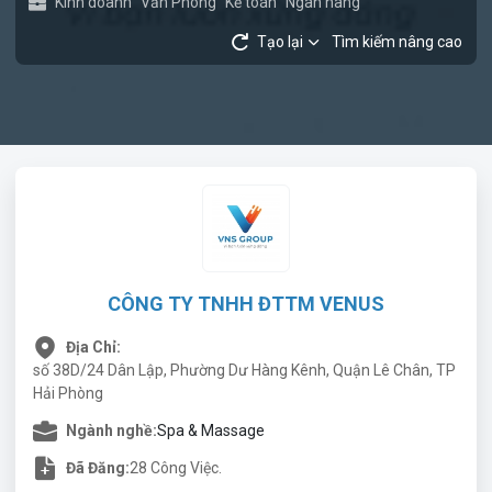
Kinh doanh
Văn Phòng
Kế toán
Ngân hàng
Tạo lại
Tìm kiếm nâng cao
CÔNG TY TNHH ĐTTM VENUS
Địa Chỉ:
số 38D/24 Dân Lập, Phường Dư Hàng Kênh, Quận Lê Chân, TP
Hải Phòng
Ngành nghề:
Spa & Massage
Đã Đăng:
28 Công Việc.