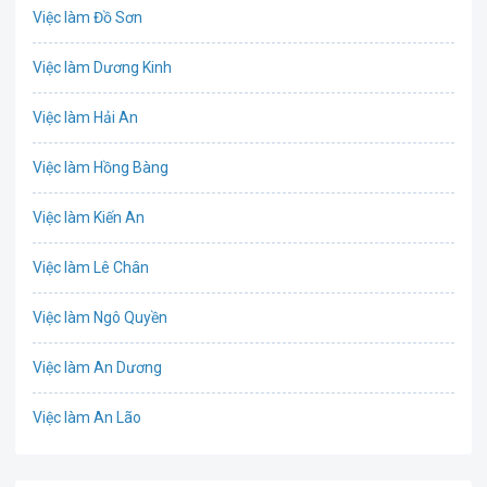
Việc làm Đồ Sơn
Bưu chính viễn thông
Việc làm Dương Kinh
Chứng khoán
Việc làm Hải An
IT
Việc làm Hồng Bàng
Công nghệ sinh học
Việc làm Kiến An
Công nghệ thực phẩm
Việc làm Lê Chân
Cơ khí
Việc làm Ngô Quyền
Tổ Chức Sự Kiện
Việc làm An Dương
Điện
Việc làm An Lão
Giáo dục / Đào tạo
Việc làm Bạch Long Vĩ
Hàng hải / Hàng không