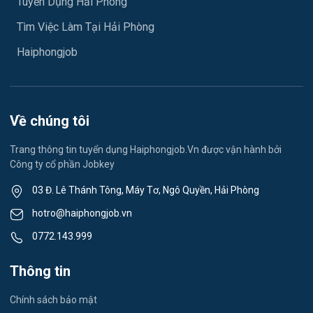
Tuyển Dụng Hải Phòng
Việc làm An Phong
Ngành khác
Tìm Việc Làm Tại Hải Phòng
Việc làm Hải Dương
May mặc
Haiphongjob
Việc làm Lê Thanh Nghị
Vệ sinh công nghiệp
Việc làm Việt Hòa
Lễ tân
Về chúng tôi
Việc làm Thành Đông
Spa & Massage
Trang thông tin tuyển dụng Haiphongjob.Vn được vận hành bởi
Công ty cổ phần Jobkey
Việc làm Nam Đồng
Thể dục - thể thao
03 Đ. Lê Thánh Tông, Máy Tơ, Ngô Quyền, Hải Phòng
Việc làm Tân Hưng
Lái xe
hotro@haiphongjob.vn
Việc làm Thạch Khôi
0772.143.999
Tiếng Nhật
Việc làm Tứ Minh
Thông tin
Du lịch
Việc làm Ái Quốc
Chính sách bảo mật
Công nhân