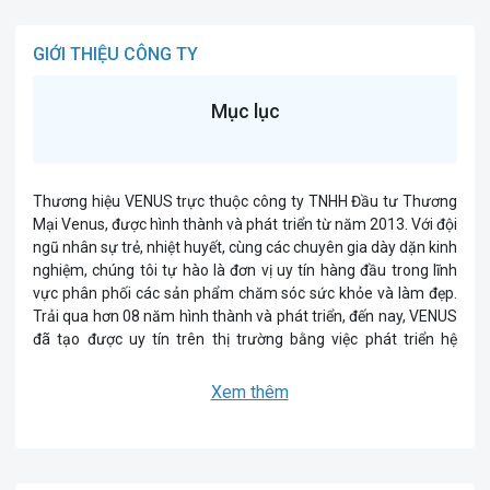
GIỚI THIỆU CÔNG TY
Mục lục
Thương hiệu VENUS trực thuộc công ty TNHH Đầu tư Thương
Mại Venus, được hình thành và phát triển từ năm 2013. Với đội
ngũ nhân sự trẻ, nhiệt huyết, cùng các chuyên gia dày dặn kinh
nghiệm, chúng tôi tự hào là đơn vị uy tín hàng đầu trong lĩnh
vực phân phối các sản phẩm chăm sóc sức khỏe và làm đẹp.
Trải qua hơn 08 năm hình thành và phát triển, đến nay, VENUS
đã tạo được uy tín trên thị trường bằng việc phát triển hệ
thống cửa hàng phân phối sản phẩm, spa và hệ thống cửa
hàng online với lượng tương tác cực lớn, hàng trăm nghìn
Xem thêm
khách hàng tin tưởng và theo dõi mỗi ngày. Việc liên tục nhận
được những phản hồi tích cực, những lời giới thiệu cho người
thân hay việc mua sản phẩm các lần tiếp theo từ các khách
hàng quen thuộc là minh chứng cho chất lượng sản phẩm và