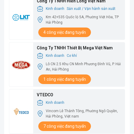
Công Ty TNHH Hiển Long Việt Nam
Kinh doanh
Sản xuất / Vận hành sản xuất
Km 42+535 Quốc lộ 5A, Phường Việt Hòa, TP
Hải Phòng
4 công việc đang tuyển
Công Ty TNHH Thiết Bị Mega Việt Nam
Kinh doanh
Cơ khí
Lô CN 2.5 Khu CN Minh Phương Đình Vũ, P. Hải
An, Hải Phòng
1 công việc đang tuyển
VTEDCO
Kinh doanh
Vincom Lê Thánh Tông, Phường Ngô Quyền,
Hải Phòng, Việt nam
7 công việc đang tuyển