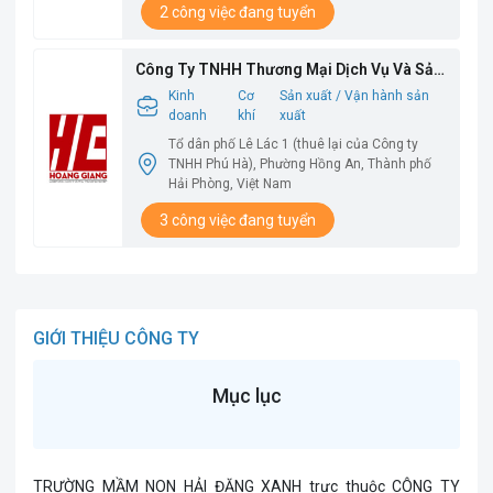
2 công việc đang tuyển
Công Ty TNHH Thương Mại Dịch Vụ Và Sản
Xuất Hoàng Giang
Kinh
Cơ
Sản xuất / Vận hành sản
doanh
khí
xuất
Tổ dân phố Lê Lác 1 (thuê lại của Công ty
TNHH Phú Hà), Phường Hồng An, Thành phố
Hải Phòng, Việt Nam
3 công việc đang tuyển
GIỚI THIỆU CÔNG TY
Mục lục
TRƯỜNG MẦM NON HẢI ĐĂNG XANH trực thuộc CÔNG TY