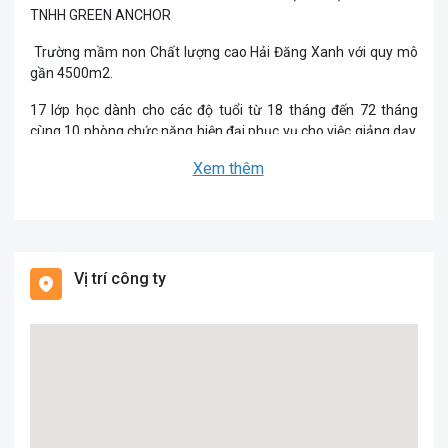
TNHH GREEN ANCHOR
Trường mầm non Chất lượng cao Hải Đăng Xanh với quy mô
gần 4500m2.
17 lớp học dành cho các độ tuổi từ 18 tháng đến 72 tháng
cùng 10 phòng chức năng hiện đại phục vụ cho việc giảng dạy,
trải nghiệm các bộ môn phát triển kỹ năng toàn diện cho trẻ.
Xem thêm
Ứng dụng PPGD STEAM (S: Science - Khoa học, T: Technology
- Công nghệ, E: Engineering - Kỹ thuật, A: Art - Nghệ thuật, M:
Math - Toán học) – một trong nhữngphương pháp giáo dục
vượt trội nhất hiện nay được các nước quốc tế
Vị trí công ty