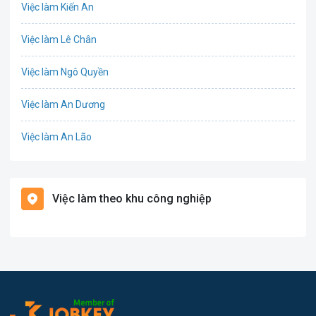
Việc làm Kiến An
Công nghệ thực phẩm
Việc làm Lê Chân
Cơ khí
Việc làm Ngô Quyền
Tổ Chức Sự Kiện
Việc làm An Dương
Điện
Việc làm An Lão
Giáo dục / Đào tạo
Việc làm Bạch Long Vĩ
Hàng hải / Hàng không
Việc làm theo khu công nghiệp
Việc làm Cát Hải
Văn Phòng
Việc làm Kiến Thụy
In ấn
Việc làm Thủy Nguyên
Kế toán
Việc làm Tiên Lãng
Lao Động Phổ Thông