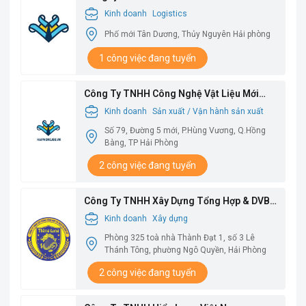
Kinh doanh
Logistics
Phố mới Tân Dương, Thủy Nguyên Hải phòng
1 công việc đang tuyển
Công Ty TNHH Công Nghệ Vật Liệu Mới
Babysbreath
Kinh doanh
Sản xuất / Vận hành sản xuất
Số 79, Đường 5 mới, P.Hùng Vương, Q.Hồng
Bàng, TP Hải Phòng
2 công việc đang tuyển
Công Ty TNHH Xây Dựng Tổng Hợp & DVBV
Thăng Long
Kinh doanh
Xây dựng
Phòng 325 toà nhà Thành Đạt 1, số 3 Lê
Thánh Tông, phường Ngô Quyền, Hải Phòng
2 công việc đang tuyển