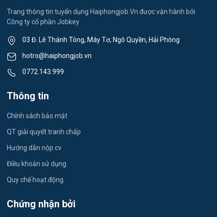
Việc làm Thành Đông
Spa & Massage
Trang thông tin tuyển dụng Haiphongjob.Vn được vận hành bởi
Công ty cổ phần Jobkey
Việc làm Nam Đồng
Thể dục - thể thao
03 Đ. Lê Thánh Tông, Máy Tơ, Ngô Quyền, Hải Phòng
Việc làm Tân Hưng
Lái xe
hotro@haiphongjob.vn
Việc làm Thạch Khôi
0772.143.999
Tiếng Nhật
Việc làm Tứ Minh
Thông tin
Du lịch
Việc làm Ái Quốc
Chính sách bảo mật
Công nhân
QT giải quyết tranh chấp
Việc làm Chu Văn An
Khu Công Nghiệp
Hướng dẫn nộp cv
Việc làm Chí Linh
Thời Vụ
Điều khoản sử dụng
Việc làm Trần Hưng Đạo
Quy chế hoạt động
Tiếng Hàn
Việc làm Nguyễn Trãi
Chứng nhận bởi
Tiếng Trung