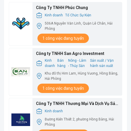
Công Ty TNHH Phúc Chung
Kinh doanh
Tổ Chức Sự Kiện
506A Nguyễn Văn Linh, Quận Lê Chân, Hải
Phòng
1 công việc đang tuyển
Công ty TNHH San Agro Investment
Kinh
Bán
Nông - Lâm
Sản xuất / Vận
doanh
hàng
- Thủy Sản
hành sản xuất
Khu đô thị Him Lam, Hùng Vương, Hồng Bàng,
Hải Phòng
1 công việc đang tuyển
Công Ty TNHH Thương Mại Và Dịch Vụ Sản
Xuất Thuận Phong
Kinh doanh
Đường Kiến Thiết 2, phường Hồng Bàng, Hải
Phòng